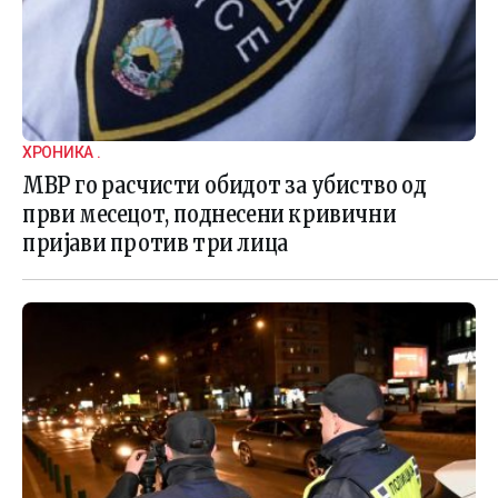
ХРОНИКА .
МВР го расчисти обидот за убиство од
први месецот, поднесени кривични
пријави против три лица