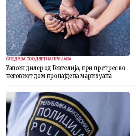
СЛЕДУВА СООДВЕТНА ПРИЈАВА
Уапсен дилер од Гевгелија, при претрес во
неговиот дом пронајдена марихуана