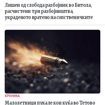
Лишен од слобода разбојник во Битола,
расчистени три разбојништва,
украденото вратено на сопственичките
ХРОНИКА .
Малолетници пукале кон куќа во Тетово