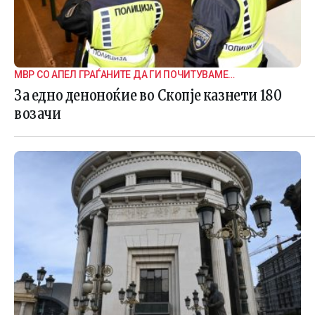
МВР СО АПЕЛ ГРАЃАНИТЕ ДА ГИ ПОЧИТУВАМЕ
СООБРАЌАЈНИТЕ ПРАВИЛА
За едно деноноќие во Скопје казнети 180
возачи