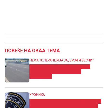
ПОВЕЌЕ НА ОВАА ТЕМА
НЕМА ТОЛЕРАНЦИЈА ЗА „БРЗИ И БЕСНИ“
Од 1 јануари трајно одземање на
возило доколку се управува
безобѕирно
ХРОНИКА
МВР го расчисти обидот за убиство од
први месецот, поднесени кривични