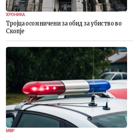
ХРОНИКА .
Тројца осомничени за обид за убиство во
Скопје
МВР