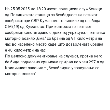
На 25.05.2025 во 18.20 часот, полициски службеници
од Полициската станица за безбедност на патниот
сообраќај при СВР Куманово го лишиле од слобода
С.М.(19) од Куманово. При контрола на патниот
сообраќај констатирано е дека тој управувал патничко
моторно возило „бмв“ со брзина од 91 километри на
час во населено место каде што дозволената брзина
е 40 километри на час.
По целосно документирање на случајот, против него
ќе биде поднесена кривична пријава по член 297-а од
Кривичниот законик – „безобѕирно управување со
моторно возило“.