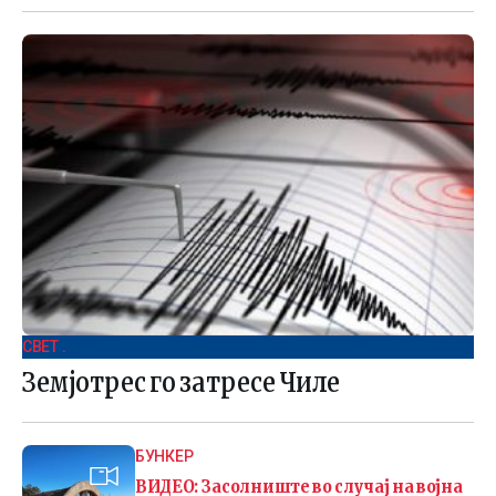
СВЕТ .
Земјотрес го затресе Чиле
БУНКЕР
ВИДЕО: Засолниште во случај на војна