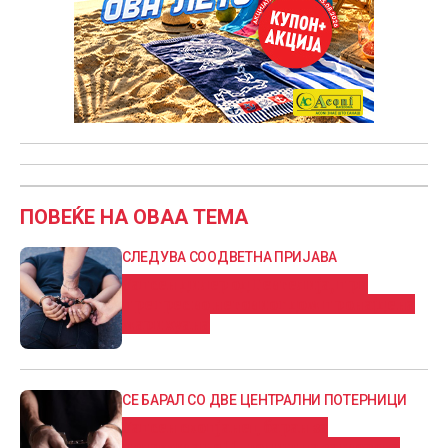
ПОВЕЌЕ НА ОВАА ТЕМА
СЛЕДУВА СООДВЕТНА ПРИЈАВА
Уапсен дилер од Гевгелија, при
претрес во неговиот дом пронајдена
марихуана
СЕ БАРАЛ СО ДВЕ ЦЕНТРАЛНИ ПОТЕРНИЦИ
Уапсен скопјанец баран за
издржување 11-годишна затворска