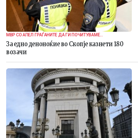
МВР СО АПЕЛ ГРАЃАНИТЕ ДА ГИ ПОЧИТУВАМЕ
СООБРАЌАЈНИТЕ ПРАВИЛА
За едно деноноќие во Скопје казнети 180
возачи