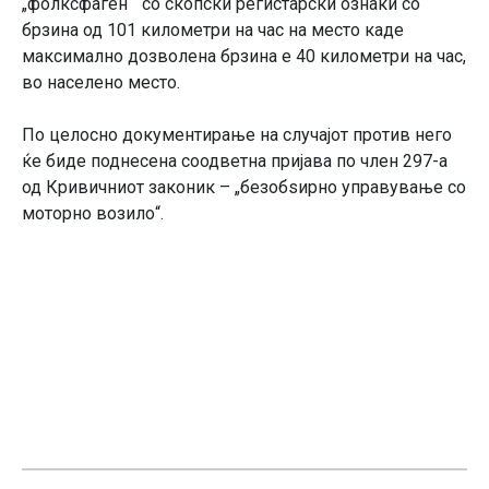
„фолксфаген “ со скопски регистарски ознаки со
брзина од 101 километри на час на место каде
максимално дозволена брзина е 40 километри на час,
во населено место.
По целосно документирање на случајот против него
ќе биде поднесена соодветна пријава по член 297-а
од Кривичниот законик – „безобѕирно управување со
моторно возило“.