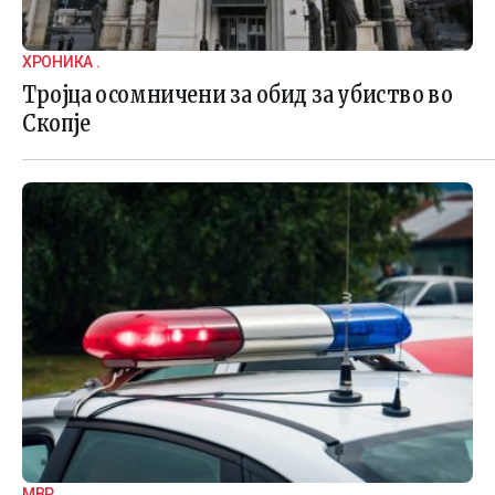
ХРОНИКА .
Тројца осомничени за обид за убиство во
Скопје
МВР