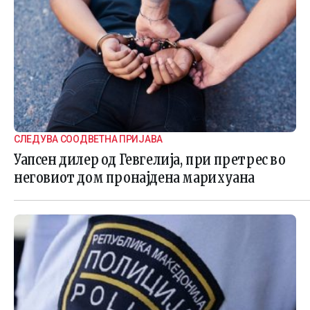
СЛЕДУВА СООДВЕТНА ПРИЈАВА
Уапсен дилер од Гевгелија, при претрес во
неговиот дом пронајдена марихуана