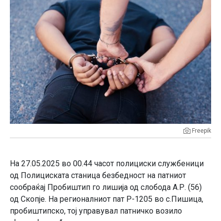
Freepik
На 27.05.2025 во 00.44 часот полициски службеници
од Полициската станица безбедност на патниот
сообраќај Пробиштип го лишија од слобода А.Р. (56)
од Скопје. На регионалниот пат Р-1205 во с.Пишица,
пробиштипско, тој управувал патничко возило