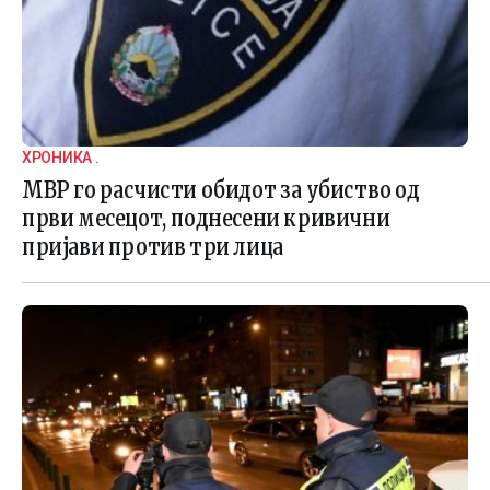
ХРОНИКА .
МВР го расчисти обидот за убиство од
први месецот, поднесени кривични
пријави против три лица