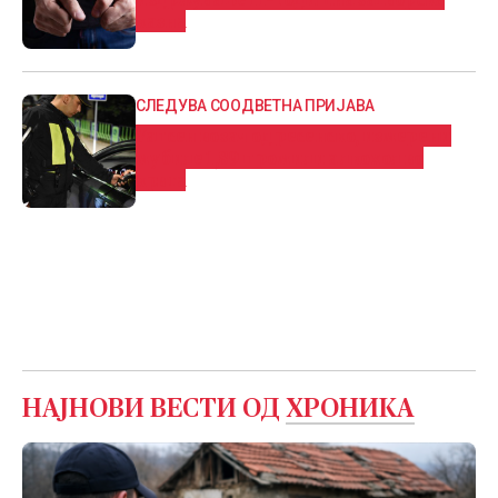
казна
СЛЕДУВА СООДВЕТНА ПРИЈАВА
Уапсен возач од ресенско, измерени
му биле 1,89 промили алкохол во
крвта
НАЈНОВИ ВЕСТИ ОД
ХРОНИКА