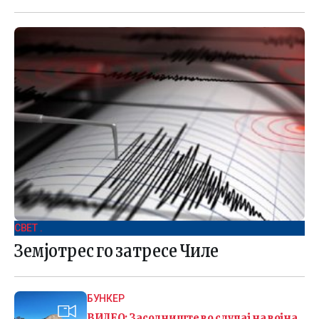
СВЕТ .
Земјотрес го затресе Чиле
БУНКЕР
ВИДЕО: Засолниште во случај на војна