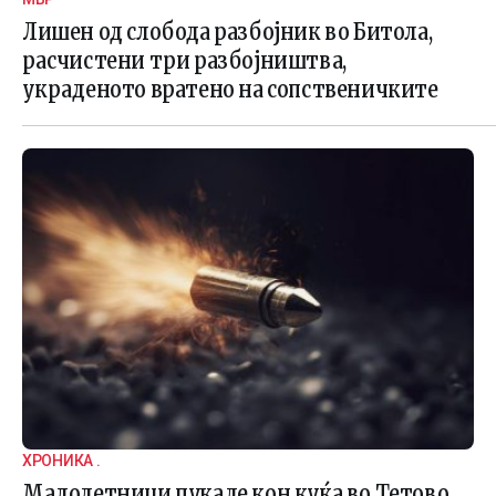
Лишен од слобода разбојник во Битола,
расчистени три разбојништва,
украденото вратено на сопственичките
ХРОНИКА .
Малолетници пукале кон куќа во Тетово