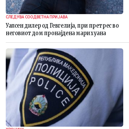
СЛЕДУВА СООДВЕТНА ПРИЈАВА
Уапсен дилер од Гевгелија, при претрес во
неговиот дом пронајдена марихуана