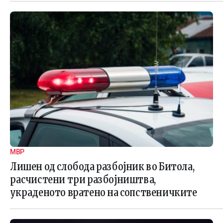
МВР
Лишен од слобода разбојник во Битола,
расчистени три разбојништва,
украденото вратено на сопственичките