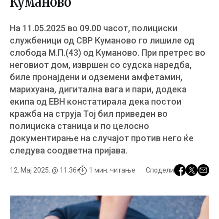
Куманово
На 11.05.2025 во 09.00 часот, полициски
службеници од СВР Куманово го лишиле од
слобода М.П.(43) од Куманово. При претрес во
неговиот дом, извршен со судска наредба,
биле пронајдени и одземени амфетамин,
марихуана, дигитална вага и пари, додека
екипа од ЕВН констатирала дека постои
кражба на струја Тој бил приведен во
полициска станица и по целосно
документирање на случајот против него ќе
следува соодветна пријава.
12. Мај 2025. @ 11:36
1 мин. читање
Сподели