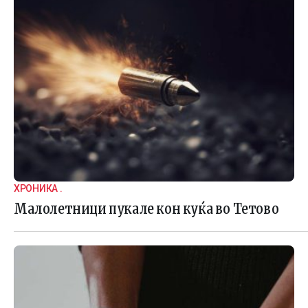
ХРОНИКА .
Малолетници пукале кон куќа во Тетово