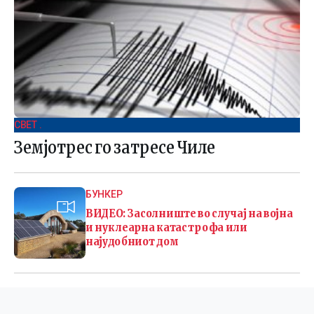
СВЕТ .
Земјотрес го затресе Чиле
БУНКЕР
ВИДЕО: Засолниште во случај на војна
и нуклеарна катастрофа или
најудобниот дом