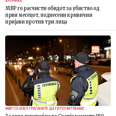
ХРОНИКА .
МВР го расчисти обидот за убиство од
први месецот, поднесени кривични
пријави против три лица
МВР СО АПЕЛ ГРАЃАНИТЕ ДА ГИ ПОЧИТУВАМЕ
СООБРАЌАЈНИТЕ ПРАВИЛА