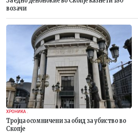
За едно деноноќие во Скопје казнети 180
возачи
ХРОНИКА .
Тројца осомничени за обид за убиство во
Скопје