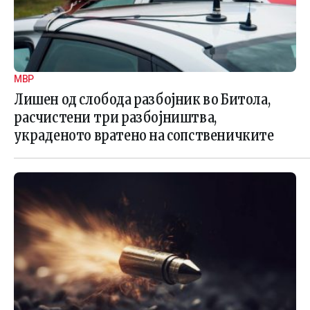
МВР
Лишен од слобода разбојник во Битола,
расчистени три разбојништва,
украденото вратено на сопственичките