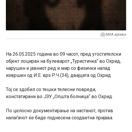
МИА архива
На 26.05.2025 година во 09 часот, пред угостителски
објект лоциран на булеварот „Туристичка“ во Охрид,
нарушен е јавниот ред и мир со физички напад
извршен од И.Е. врз Р.Ч.(34), двајцата од Охрид.
Тој се здобил со тешки телесни повреди,
констатирани во ЈЗУ „Општа болница“ во Охрид.
По целосно документирање на настанот, против
напаѓачот ќе биде поднесена соодветна пријава.