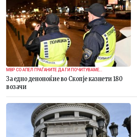
МВР СО АПЕЛ ГРАЃАНИТЕ ДА ГИ ПОЧИТУВАМЕ
СООБРАЌАЈНИТЕ ПРАВИЛА
За едно деноноќие во Скопје казнети 180
возачи