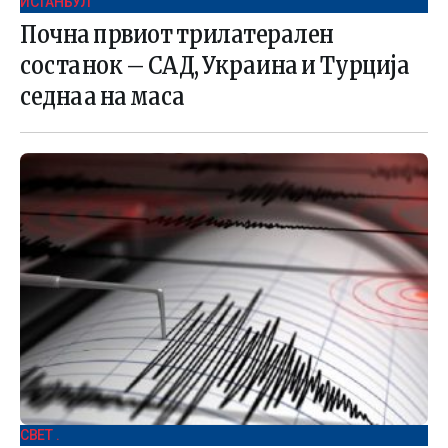
ИСТАНБУЛ
Почна првиот трилатерален
состанок – САД, Украина и Турција
седнаа на маса
СВЕТ .