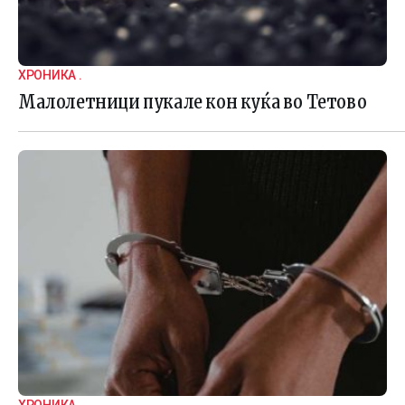
ХРОНИКА .
Малолетници пукале кон куќа во Тетово