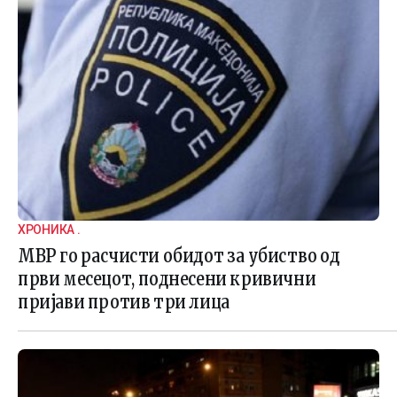
ХРОНИКА .
МВР го расчисти обидот за убиство од
први месецот, поднесени кривични
пријави против три лица