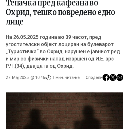
Тепачка пред кафеана во
Охрид, тешко повредено едно
лице
На 26.05.2025 година во 09 часот, пред
угостителски објект лоциран на булеварот
„Туристичка“ во Охрид, нарушен е јавниот ред
и мир со физички напад извршен од И.Е. врз
Р.Ч.(34), двајцата од Охрид.
27. Мај 2025. @ 10:46
1 мин. читање
Сподели