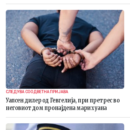
СЛЕДУВА СООДВЕТНА ПРИЈАВА
Уапсен дилер од Гевгелија, при претрес во
неговиот дом пронајдена марихуана