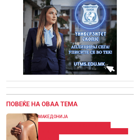
ПОВЕЌЕ НА ОВАА ТЕМА
МАКЕДОНИЈА
Што и да правите ова лето, не
излегувајте без средство за заштита
од сонце