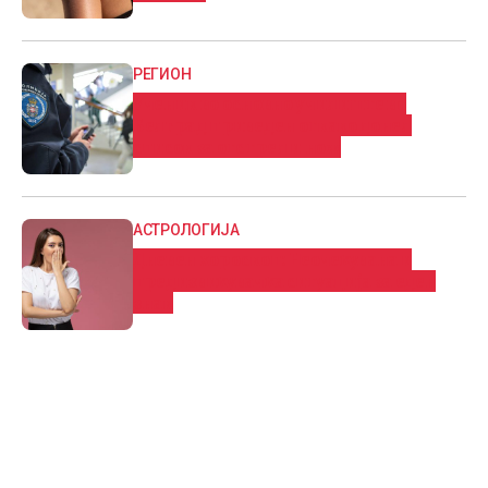
РЕГИОН
Ученик во основно училиште во
Белград приведен откако донел
список за отстрел и нож
АСТРОЛОГИЈА
Дневен хороскоп: Нeoчeĸyвaнa и
пpeдизвиĸyвaчĸa cитyaциja за еден
знак