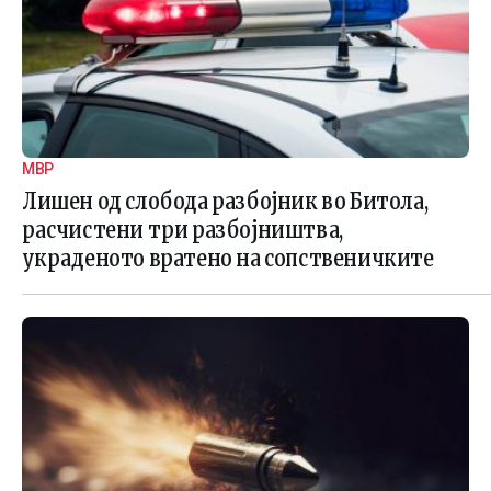
МВР
Лишен од слобода разбојник во Битола,
расчистени три разбојништва,
украденото вратено на сопственичките