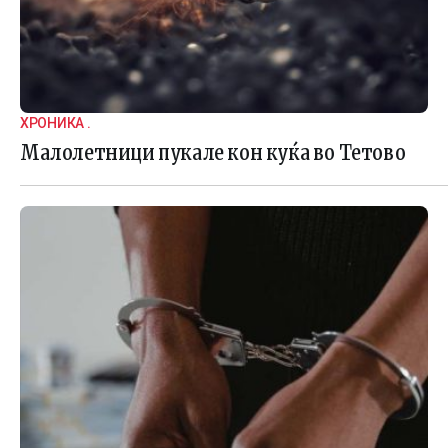
ХРОНИКА .
Малолетници пукале кон куќа во Тетово