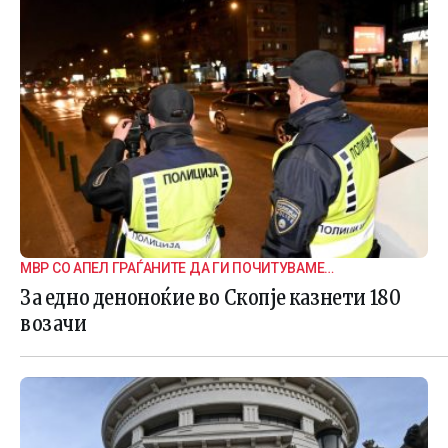
МВР СО АПЕЛ ГРАЃАНИТЕ ДА ГИ ПОЧИТУВАМЕ
СООБРАЌАЈНИТЕ ПРАВИЛА
За едно деноноќие во Скопје казнети 180
возачи