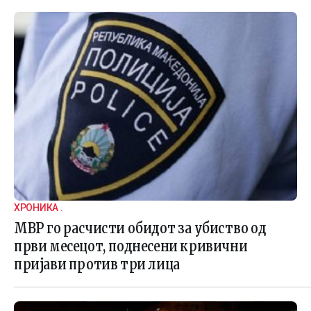
ХРОНИКА .
МВР го расчисти обидот за убиство од
први месецот, поднесени кривични
пријави против три лица