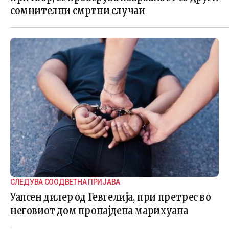
сомнителни смртни случаи
СЛЕДУВА СООДВЕТНА ПРИЈАВА
Уапсен дилер од Гевгелија, при претрес во
неговиот дом пронајдена марихуана