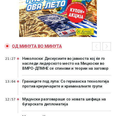
ОД МИНУТА ВО МИНУТА
Николоски: Дискусиите во јавноста кој ќе го
21:27
наследи лидерското место на Мицкоски во
ВМРО-ДПМНЕ се спинови и теории на заговор
Границите под лупа: Со германска технологија
13:04
против криумчарите и криминалните групи
Муцунски разговараше со новата шефица на
12:57
бугарската дипломатија