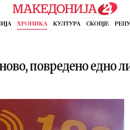
ИЈА
ХРОНИКА
КУЛТУРА
СКОПЈЕ
РЕП
ово, повредено едно л