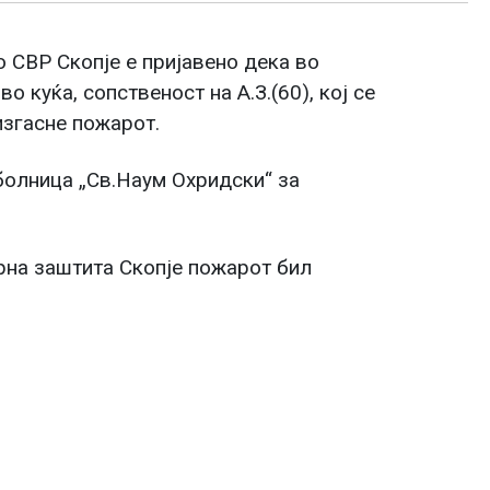
о СВР Скопје е пријавено дека во
о куќа, сопственост на А.З.(60), кој се
изгасне пожарот.
болница „Св.Наум Охридски“ за
рна заштита Скопје пожарот бил