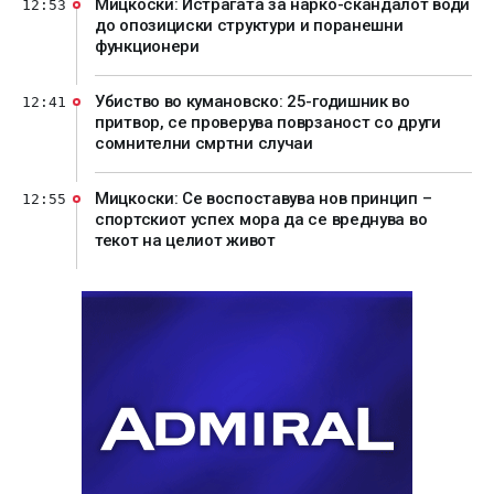
Мицкоски: Истрагата за нарко-скандалот води
12:53
до опозициски структури и поранешни
функционери
Убиство во кумановско: 25-годишник во
12:41
притвор, се проверува поврзаност со други
сомнителни смртни случаи
Мицкоски: Се воспоставува нов принцип –
12:55
спортскиот успех мора да се вреднува во
текот на целиот живот