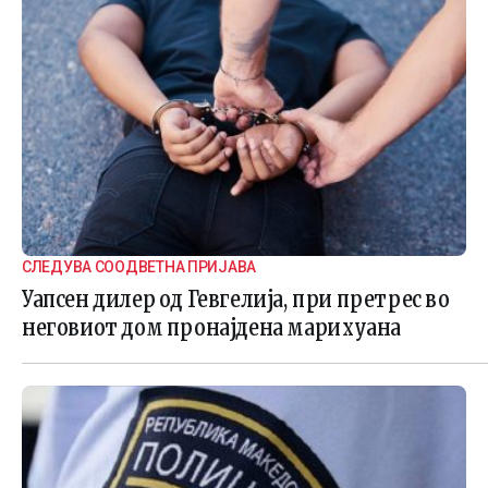
СЛЕДУВА СООДВЕТНА ПРИЈАВА
Уапсен дилер од Гевгелија, при претрес во
неговиот дом пронајдена марихуана