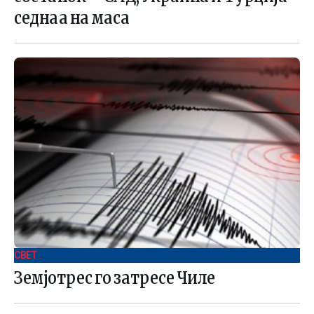
седнаа на маса
СВЕТ .
Земјотрес го затресе Чиле