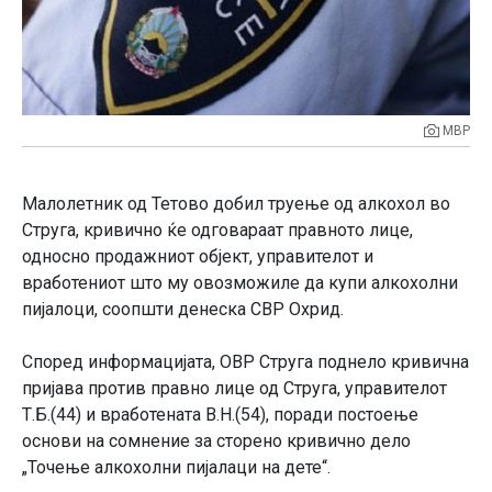
МВР
Малолетник од Тетово добил труење од алкохол во
Струга, кривично ќе одговараат правното лице,
односно продажниот објект, управителот и
вработениот што му овозможиле да купи алкохолни
пијалоци, соопшти денеска СВР Охрид.
Според информацијата, ОВР Струга поднело кривична
пријава против правно лице од Струга, управителот
Т.Б.(44) и вработената В.Н.(54), поради постоење
основи на сомнение за сторено кривично дело
„Точење алкохолни пијалаци на дете“.