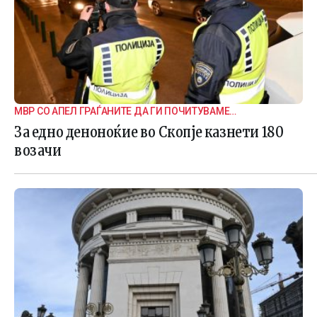
МВР СО АПЕЛ ГРАЃАНИТЕ ДА ГИ ПОЧИТУВАМЕ
СООБРАЌАЈНИТЕ ПРАВИЛА
За едно деноноќие во Скопје казнети 180
возачи