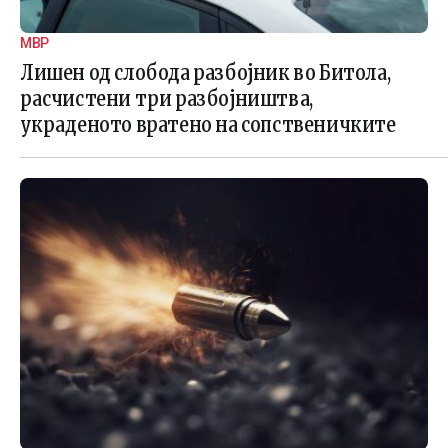
МВР
Лишен од слобода разбојник во Битола,
расчистени три разбојништва,
украденото вратено на сопственичките