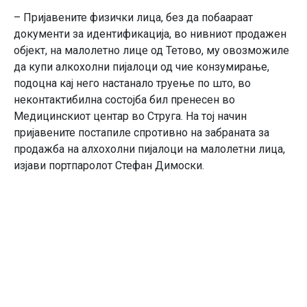
– Пријавените физички лица, без да побаараат
документи за идентификација, во нивниот продажен
објект, на малолетно лице од Тетово, му овозможиле
да купи алкохолни пијалоци од чие конзумирање,
подоцна кај него настанало труење по што, во
неконтактибилна состојба бил пренесен во
Медицинскиот центар во Струга. На тој начин
пријавените постапиле спротивно на забраната за
продажба на алхохолни пијалоци на малолетни лица,
изјави портпаролот Стефан Димоски.