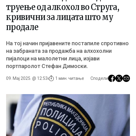
труење од алкохол во Струга,
кривични за лицата што му
продале
На тој начин пријавените постапиле спротивно
на забраната за продажба на алхохолни
пијалоци на малолетни лица, изјави
портпаролот Стефан Димоски.
09. Мај 2025. @ 12:53
1 мин. читање
Сподели