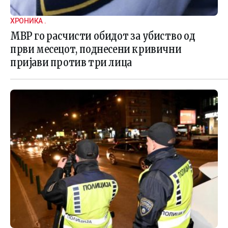
ХРОНИКА .
МВР го расчисти обидот за убиство од
први месецот, поднесени кривични
пријави против три лица