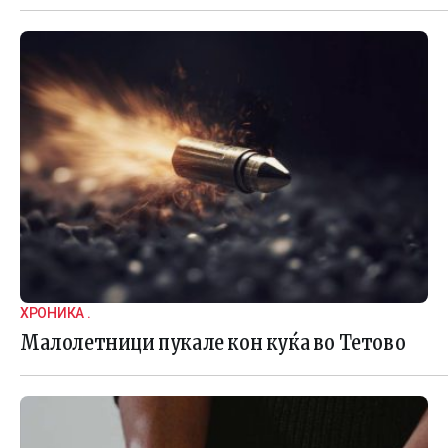
ХРОНИКА .
Малолетници пукале кон куќа во Тетово