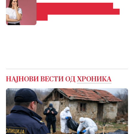
Дневен хороскоп: Нeoчeĸyвaнa и
пpeдизвиĸyвaчĸa cитyaциja за еден
знак
НАЈНОВИ ВЕСТИ ОД
ХРОНИКА