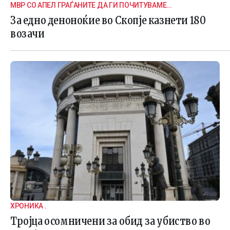
МВР СО АПЕЛ ГРАЃАНИТЕ ДА ГИ ПОЧИТУВАМЕ
СООБРАЌАЈНИТЕ ПРАВИЛА
За едно деноноќие во Скопје казнети 180
возачи
ХРОНИКА .
Тројца осомничени за обид за убиство во