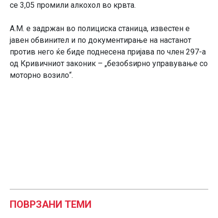
се 3,05 промили алкохол во крвта.
А.М. е задржан во полициска станица, известен е
јавен обвинител и по документирање на настанот
против него ќе биде поднесена пријава по член 297-а
од Кривичниот законик – „безобѕирно управување со
моторно возило“.
ПОВРЗАНИ ТЕМИ