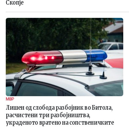
Скопје
МВР
Лишен од слобода разбојник во Битола,
расчистени три разбојништва,
украденото вратено на сопственичките