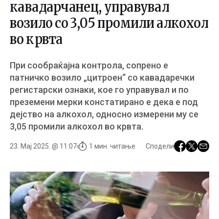
кавадарчанец, управувал
возило со 3,05 промили алкохол
во крвта
При сообраќајна контрола, сопрено е
патничко возило „цитроен“ со кавадаречки
регистарски ознаки, кое го управувал и по
преземени мерки констатирано е дека е под
дејство на алкохол, односно измерени му се
3,05 промили алкохол во крвта.
23. Мај 2025. @ 11:07
1 мин. читање
Сподели