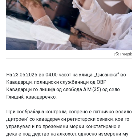
Freepik
На 23.05.2025 во 04.00 часот на улица „Дисанска“ во
Кавадарци, полициски службеници од ОВР
Кавадарци го лишија од слобода А.М.(35) од село
Глишиќ, кавадаречко.
При сообраќајна контрола, сопрено е патничко возило
„цитроен“ со кавадаречки регистарски ознаки, кое го
управувал и по преземени мерки констатирано е
дека е под дејство на алкохол, односно измерени му