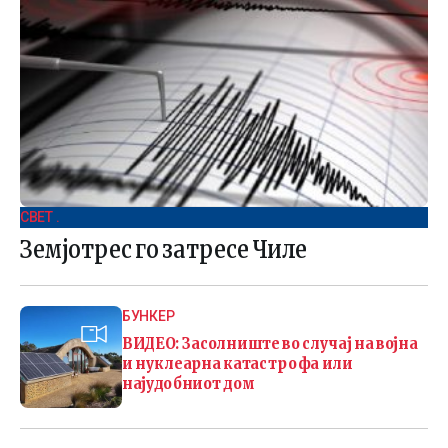
СВЕТ .
Земјотрес го затресе Чиле
БУНКЕР
ВИДЕО: Засолниште во случај на војна
и нуклеарна катастрофа или
најудобниот дом