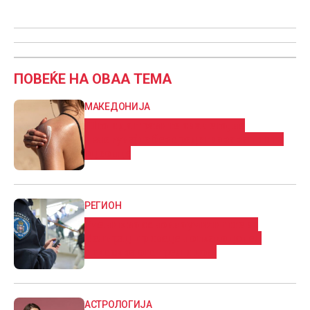
ПОВЕЌЕ НА ОВАА ТЕМА
МАКЕДОНИЈА
Што и да правите ова лето, не
излегувајте без средство за заштита
од сонце
РЕГИОН
Ученик во основно училиште во
Белград приведен откако донел
список за отстрел и нож
АСТРОЛОГИЈА