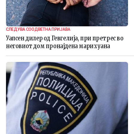
СЛЕДУВА СООДВЕТНА ПРИЈАВА
Уапсен дилер од Гевгелија, при претрес во
неговиот дом пронајдена марихуана