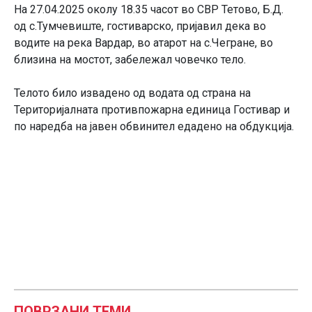
На 27.04.2025 околу 18.35 часот во СВР Тетово, Б.Д.
од с.Тумчевиште, гостиварско, пријавил дека во
водите на река Вардар, во атарот на с.Чегране, во
близина на мостот, забележал човечко тело.
Телото било извадено од водата од страна на
Територијалната противпожарна единица Гостивар и
по наредба на јавен обвинител едадено на обдукција.
ПОВРЗАНИ ТЕМИ