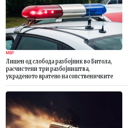
МВР
Лишен од слобода разбојник во Битола,
расчистени три разбојништва,
украденото вратено на сопственичките