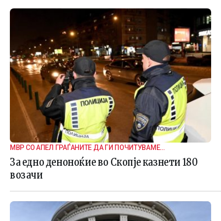
МВР СО АПЕЛ ГРАЃАНИТЕ ДА ГИ ПОЧИТУВАМЕ
СООБРАЌАЈНИТЕ ПРАВИЛА
За едно деноноќие во Скопје казнети 180
возачи