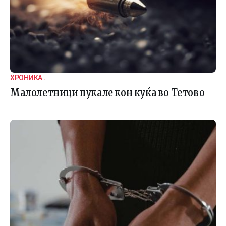
ХРОНИКА .
Малолетници пукале кон куќа во Тетово