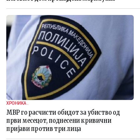
ХРОНИКА .
МВР го расчисти обидот за убиство од
први месецот, поднесени кривични
пријави против три лица