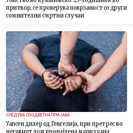
притвор, се проверува поврзаност со други
сомнителни смртни случаи
СЛЕДУВА СООДВЕТНА ПРИЈАВА
Уапсен дилер од Гевгелија, при претрес во
неговиот дом пронајдена марихуана