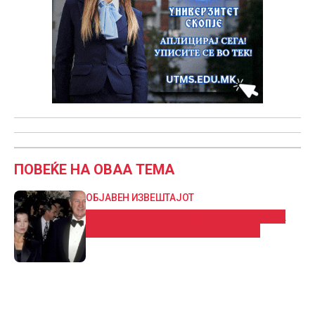
ПОВЕЌЕ НА ОВАА ТЕМА
ОБЈАВЕН ИЗВЕШТАЈОТ
Шокантни детали од обдукцијата за
смртта на актерот Џин Хекман