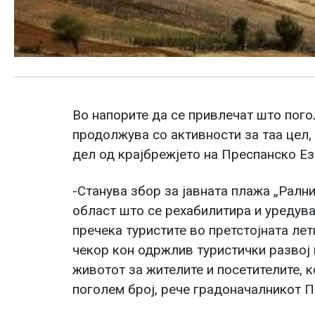
Во напорите да се привлечат што пого
продолжува со активности за таа цел,
дел од крајбрежјето на Преспанско Ез
-Станува збор за јавната плажа „Ралн
област што се рехабилитира и уредува
пречека туристите во претстојната ле
чекор кон одржлив туристички развој
животот за жителите и посетителите, к
поголем број, рече градоначалникот 