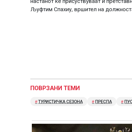
настанот ќе присуствуваат и претстав
Љуфтим Спахиу, вршител на должност
ПОВРЗАНИ ТЕМИ
ТУРИСТИЧКА СЕЗОНА
ПРЕСПА
ПУ