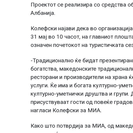
Проектот се реализира со средства о
Албанија.
Колефски најави дека во организација
31 мај во 10 часот, на главниот плошт
означен почетокот на туристичката се
-Традиционално ќе бидат презентирани
богатства, македонските традиционалн
ресторани и производители на храна ќ
услуги. Ќе има и богата културно-уме
културно-уметнички друштва и групи. 
присуствуваат гости од повеќе градов
нагласи Колефски за МИА.
Како што потврдија за МИА, од макед