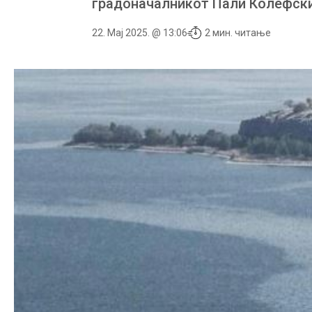
градоначалникот Пали Колефски
22. Мај 2025. @ 13:06
2 мин. читање