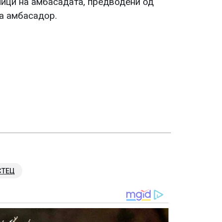
ници на амбасадата, предводени од
а амбасадор.
СТЕЦ