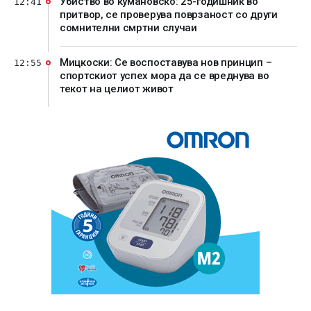
Убиство во кумановско: 25-годишник во
12:41
притвор, се проверува поврзаност со други
сомнителни смртни случаи
Мицкоски: Се воспоставува нов принцип –
12:55
спортскиот успех мора да се вреднува во
текот на целиот живот