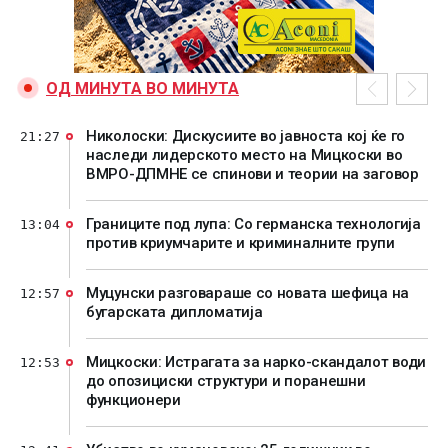
ОД МИНУТА ВО МИНУТА
Николоски: Дискусиите во јавноста кој ќе го
21:27
наследи лидерското место на Мицкоски во
ВМРО-ДПМНЕ се спинови и теории на заговор
Границите под лупа: Со германска технологија
13:04
против криумчарите и криминалните групи
Муцунски разговараше со новата шефица на
12:57
бугарската дипломатија
Мицкоски: Истрагата за нарко-скандалот води
12:53
до опозициски структури и поранешни
функционери