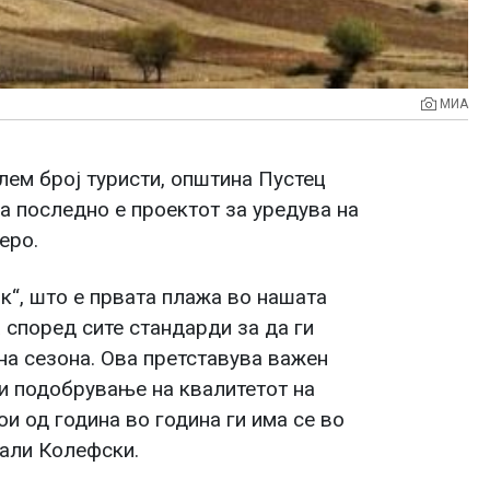
МИА
лем број туристи, општина Пустец
 а последно е проектот за уредува на
еро.
ик“, што е првата плажа во нашата
 според сите стандарди за да ги
тна сезона. Ова претставува важен
 и подобрување на квалитетот на
ои од година во година ги има се во
Пали Колефски.