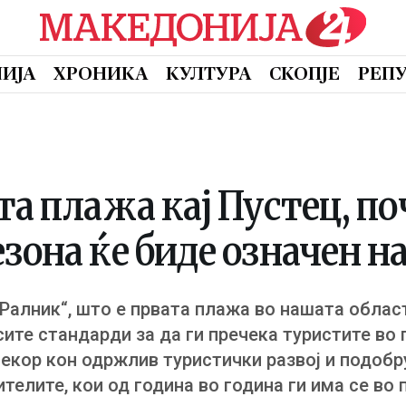
ИЈА
ХРОНИКА
КУЛТУРА
СКОПЈЕ
РЕП
та плажа кај Пустец, по
она ќе биде означен на
„Ралник“, што е првата плажа во нашата облас
ите стандарди за да ги пречека туристите во 
чекор кон одржлив туристички развој и подоб
телите, кои од година во година ги има се во 