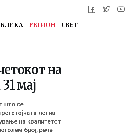
УБЛИКА
РЕГИОН
СВЕТ
четокот на
 31 мај
т што се
претстојната летна
рување на квалитетот
поголем број, рече