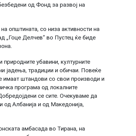
безбедени од Фонд за развој на
 на општината, со низа активности на
ад „Гоце Делчев“ во Пустец ќе биде
зона.
 природните убавини, културните
и јадења, традиции и обичаи. Повеќе
е имаат штандови со свои производи и
тничка програма од локалните
Добредојдени се сите. Очекуваме да
и од Албанија и од Македонија,
онската амбасада во Тирана, на