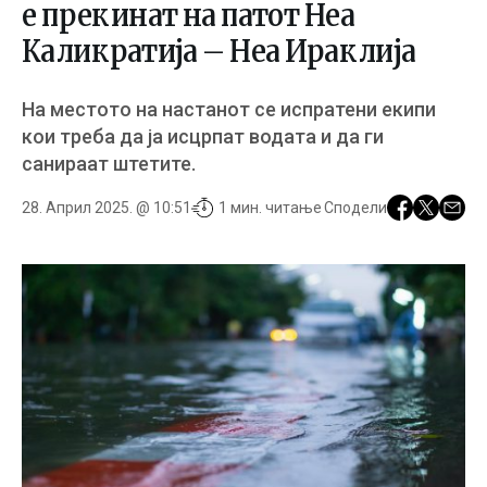
е прекинат на патот Неа
Каликратија – Неа Ираклија
На местото на настанот се испратени екипи
кои треба да ја исцрпат водата и да ги
санираат штетите.
28. Април 2025. @ 10:51
1 мин. читање
Сподели