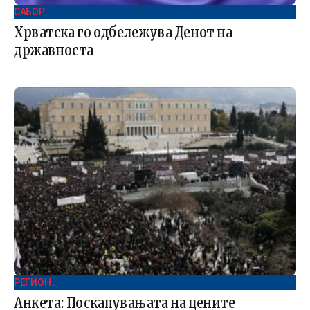
САБОР
Хрватска го одбележува Денот на
државноста
РЕГИОН .
Анкета: Поскапувањата на цените