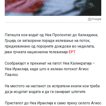
Freepik
Патишта кои водат од Неа Пропонтис до Халкидики,
Грција, се затворени поради излевање на поток,
предизвикано од поројните дождови во неделата,
јави грчката национална телевизија
ЕРТ
.
Сообраќајот е прекинат на патот Неа Каликратија –
Неа Ираклија, каде што е излеан потокот Агиос
Павлос.
На местото на настанот се испратени екипи кои треба
да ја исцрпат водата и да ги санираат штетите.
Пристапот до Неа Ираклија е само преку селото Агиос