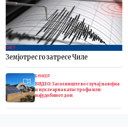
СВЕТ .
Земјотрес го затресе Чиле
БУНКЕР
ВИДЕО: Засолниште во случај на војна
и нуклеарна катастрофа или
најудобниот дом