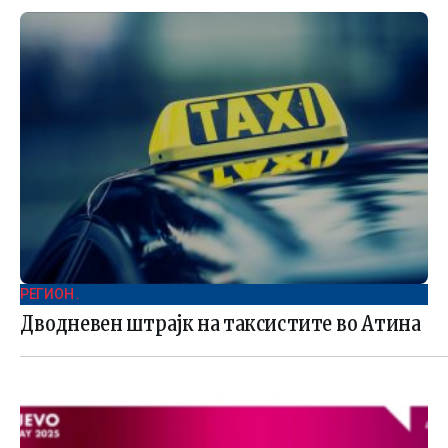
РЕГИОН .
Дводневен штрајк на таксистите во Атина