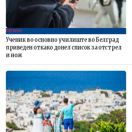
РЕГИОН .
Ученик во основно училиште во Белград
приведен откако донел список за отстрел
и нож