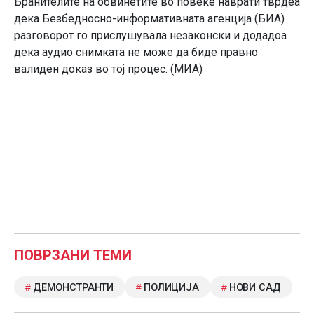
Бранителите на обвинетите во повеќе наврати тврдеа
дека Безбедносно-информативната агенција (БИА)
разговорот го прислушувала незаконски и додадоа
дека аудио снимката не може да биде правно
валиден доказ во тој процес. (МИА)
ПОВРЗАНИ ТЕМИ
ДЕМОНСТРАНТИ
ПОЛИЦИЈА
НОВИ САД