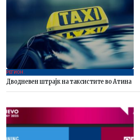
РЕГИОН .
Дводневен штрајк на таксистите во Атина