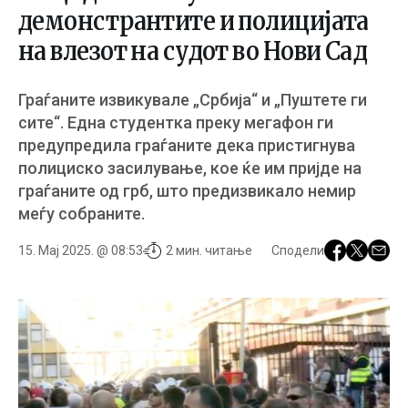
демонстрантите и полицијата
на влезот на судот во Нови Сад
Граѓаните извикувале „Србија“ и „Пуштете ги
сите“. Една студентка преку мегафон ги
предупредила граѓаните дека пристигнува
полициско засилување, кое ќе им пријде на
граѓаните од грб, што предизвикало немир
меѓу собраните.
15. Мај 2025. @ 08:53
2 мин. читање
Сподели