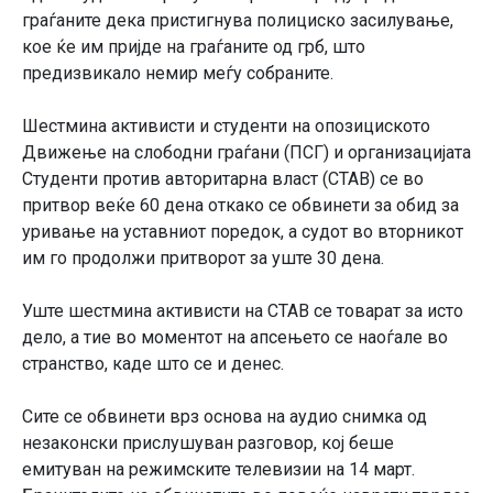
граѓаните дека пристигнува полициско засилување,
кое ќе им пријде на граѓаните од грб, што
предизвикало немир меѓу собраните.
Шестмина активисти и студенти на опозициското
Движење на слободни граѓани (ПСГ) и организацијата
Студенти против авторитарна власт (СТАВ) се во
притвор веќе 60 дена откако се обвинети за обид за
уривање на уставниот поредок, а судот во вторникот
им го продолжи притворот за уште 30 дена.
Уште шестмина активисти на СТАВ се товарат за исто
дело, а тие во моментот на апсењето се наоѓале во
странство, каде што се и денес.
Сите се обвинети врз основа на аудио снимка од
незаконски прислушуван разговор, кој беше
емитуван на режимските телевизии на 14 март.