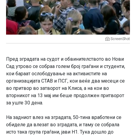
ScreenShot
Пред зградата на судот и обвинителството во Нови
Сад утрово се собраа голем број граѓани и студенти,
кои бараат ослободување на активистите на
организацијата СТАВ и ПСГ, кои веќе два месеци се
во притвор во затворот на Клиса, а на кои во
вторникот на 13 мај им беше продолжен притворот
за уште 30 дена.
На задниот влез на зградата, 50-тина вработени се
обиделе да влезат во зградата, и таму се собрала
исто така група граѓани, јави Н1. Тука дошло до