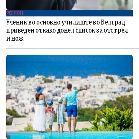
РЕГИОН .
Ученик во основно училиште во Белград
приведен откако донел список за отстрел
и нож