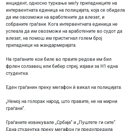
инцидент, односно туркање меѓу припадниците на
интервентната единица на полицијата, која се обидела
да им овозможи на вработените да влезат, и
собраните граѓани. Кога интервентната единица не
успеала да им овозможи на вработените во судот да
влезат, на помош им пристигнал голем број
припадници на жандармеријата.
На граѓаните кои биле во првите редови им бил
фрлен солзавец или бибер спреј, изјави за Н1 една
студентка.
Еден граѓанин преку мегафон ѝ викал на полицијата:
„Немој на голорак народ, што правите, не на мирни
граѓани“.
Граѓаните извикувале „Србија“ и „Пуштете ги сите“.
Една студентка преку мегафон ги предупредила