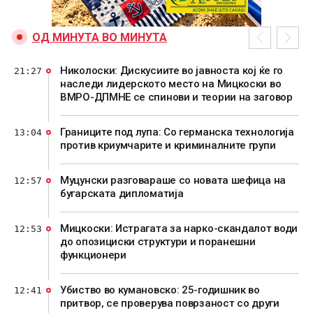
ОД МИНУТА ВО МИНУТА
Николоски: Дискусиите во јавноста кој ќе го
21:27
наследи лидерското место на Мицкоски во
ВМРО-ДПМНЕ се спинови и теории на заговор
Границите под лупа: Со германска технологија
13:04
против криумчарите и криминалните групи
Муцунски разговараше со новата шефица на
12:57
бугарската дипломатија
Мицкоски: Истрагата за нарко-скандалот води
12:53
до опозициски структури и поранешни
функционери
Убиство во кумановско: 25-годишник во
12:41
притвор, се проверува поврзаност со други