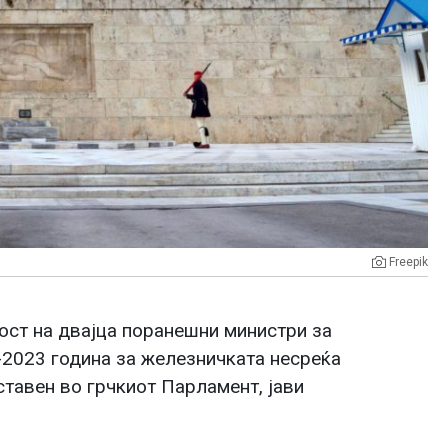
Freepik
ст на двајца поранешни министри за
-2023 година за железничката несреќа
ставен во грчкиот Парламент, јави