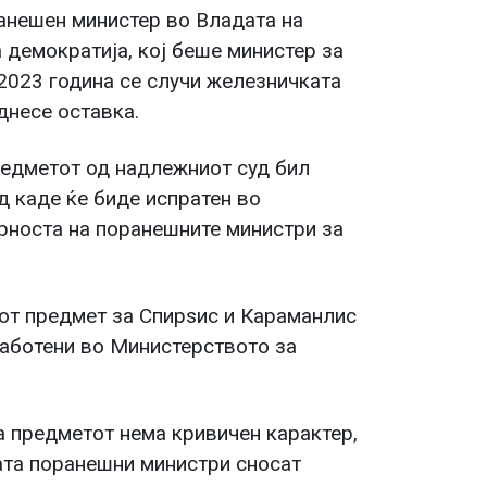
ранешен министер во Владата на
демократија, кој беше министер за
 2023 година се случи железничката
однесе оставка.
редметот од надлежниот суд бил
д каде ќе биде испратен во
рноста на поранешните министри за
от предмет за Спирѕис и Караманлис
аботени во Министерството за
а предметот нема кривичен карактер,
ата поранешни министри сносат