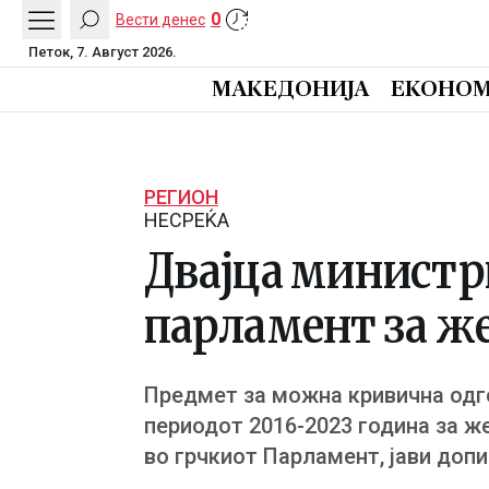
0
Вести денес
Петок, 7. Август 2026.
МАКЕДОНИЈА
ЕКОНОМ
РЕГИОН
НЕСРЕЌА
Двајца министри
парламент за же
Предмет за можна кривична одго
периодот 2016-2023 година за ж
во грчкиот Парламент, јави доп