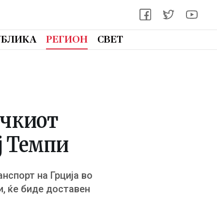
УБЛИКА
РЕГИОН
СВЕТ
рчкиот
ј Темпи
нспорт на Грција во
и, ќе биде доставен