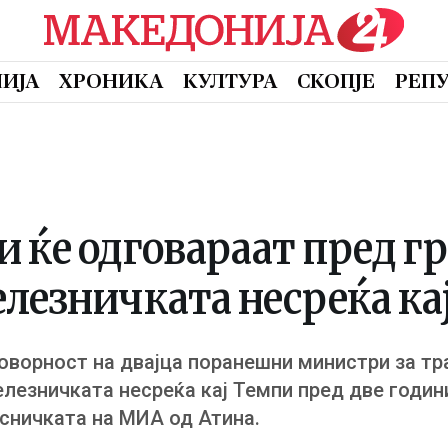
ИЈА
ХРОНИКА
КУЛТУРА
СКОПЈЕ
РЕП
 ќе одговараат пред г
лезничката несреќа ка
ворност на двајца поранешни министри за тра
елезничката несреќа кај Темпи пред две годин
исничката на МИА од Атина.