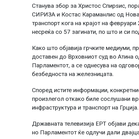
Станува збор за Христос Спирѕис, по
СИРИЗА и Костас Караманлис од Нова 
транспорт кога на крајот на февруари
несреќа со 57 загинати, по што и си п
Како што објавија грчките медиуми, п
доставен до Врховниот суд во Атина о
Парламентот, а се однесува на одгово
безбедноста на железницата.
Според истите информации, конкретни
произлегол откако биле сослушани вр
инфраструктура и транспорт на Грција.
Државната телевизија ЕРТ објави дек
но Парламентот ќе одлучи дали двајц