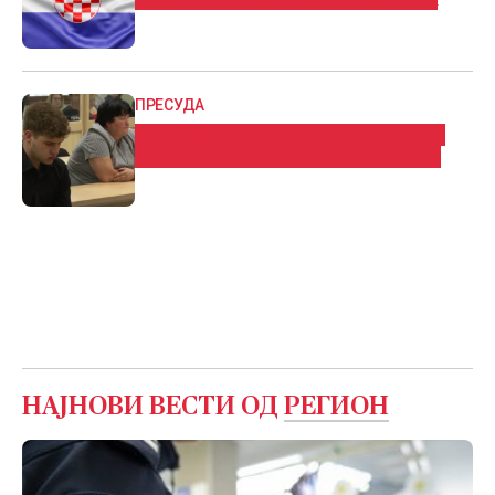
ПРЕСУДА
Васил осуден на 12 години затвор за
прегазување на Фросина Кулакова
НАЈНОВИ ВЕСТИ ОД
РЕГИОН