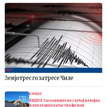
СВЕТ .
Земјотрес го затресе Чиле
БУНКЕР
ВИДЕО: Засолниште во случај на војна
и нуклеарна катастрофа или