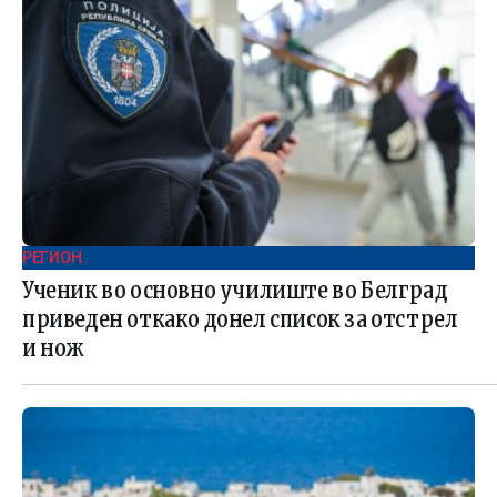
РЕГИОН .
Ученик во основно училиште во Белград
приведен откако донел список за отстрел
и нож