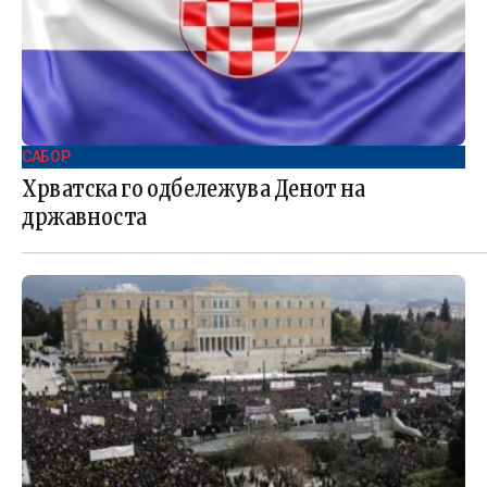
САБОР
Хрватска го одбележува Денот на
државноста