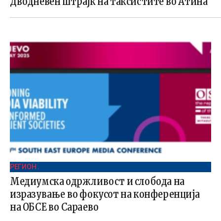
Дводневен штрајк на таксистите во Атина
РЕГИОН .
Медиумска одржливост и слобода на
изразување во фокусот на конференција
на ОБСЕ во Сараево