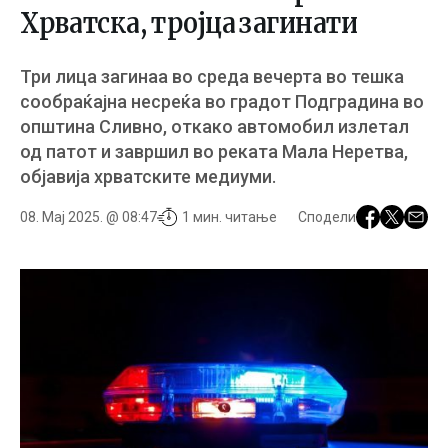
Хрватска, тројца загинати
Три лица загинаа во среда вечерта во тешка
сообраќајна несреќа во градот Подградина во
општина Сливно, откако автомобил излетал
од патот и завршил во реката Мала Неретва,
објавија хрватските медиуми.
08. Мај 2025. @ 08:47
1 мин. читање
Сподели