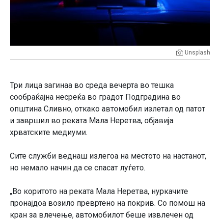
Unsplash
Три лица загинаа во среда вечерта во тешка
сообраќајна несреќа во градот Подградина во
општина Сливно, откако автомобил излетал од патот
и завршил во реката Мала Неретва, објавија
хрватските медиуми.
Сите служби веднаш излегоа на местото на настанот,
но немало начин да се спасат луѓето.
„Во коритото на реката Мала Неретва, нуркачите
пронајдоа возило превртено на покрив. Со помош на
кран за влечење, автомобилот беше извлечен од