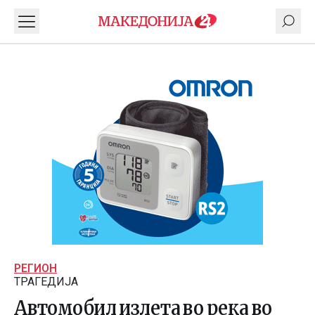
РЕГИОН
ТРАГЕДИЈА
Автомобил излета во река во