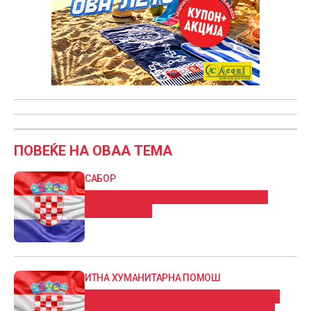
ПОВЕЌЕ НА ОВАА ТЕМА
САБОР
Хрватска го одбележува Денот на
државноста
ИТНА ХУМАНИТАРНА ПОМОШ
Хрватска донира еден милион евра
помош за цивилите во Појасот Газа