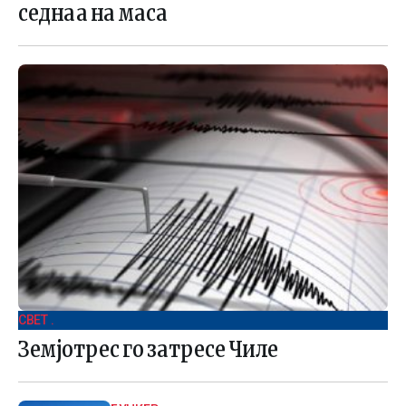
седнаа на маса
СВЕТ .
Земјотрес го затресе Чиле