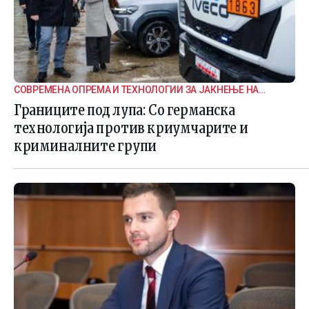
СОВРЕМЕНА ОПРЕМА И ТЕХНОЛОГИИ ЗА ЈАКНЕЊЕ НА
ГРАНИЧНАТА БЕЗБЕДНОСТ
Границите под лупа: Со германска
технологија против криумчарите и
криминалните групи