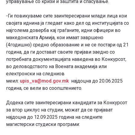
управување со кризи и заштита и спасување.
-Ги повикуваме сите заинтересирани млади лица кои
својата иднина ја гледаат како дел од институцијата со
најголема доверба кај граѓаните, идни офицери во
македонската Армија, кои имаат завршено
(4годишно) средно образование и не се постари од 21
година, да ги достават своите пријави заедно со
потребната документацијата наведена во Конкурсот,
во деловодството на Воената академија или
електронски на следниов
меил:
upis_va@mod.gov.mk
најдоцна до 20.06.2025
година, се вели во соопштението.
Додека сите заинтересирани кандидати за Конкурсот
за втор циклус на студии, можат да се пријават
најдоцна до 12.09.2025 година на следните
магистерски студиски програми: