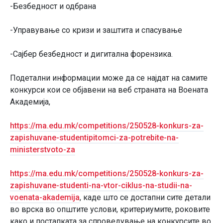
-Безбедност и одбрана
-Управување со кризи и заштита и спасување
-Сајбер безбедност и дигитална форензика.
Подетални информации може да се најдат на самите
конкурси кои се објавени на веб страната на Воената
Академија,
https://ma.edu.mk/competitions/250528-konkurs-za-
zapishuvane-studentipitomci-za-potrebite-na-
ministerstvoto-za
https://ma.edu.mk/competitions/250528-konkurs-za-
zapishuvane-studenti-na-vtor-ciklus-na-studii-na-
voenata-akademija
, каде што се достапни сите детали
во врска во општите услови, критериумите, роковите
како и постапката за спроведување на конкурсите во