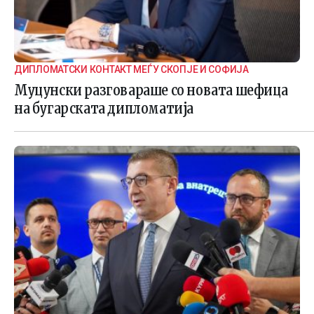
ДИПЛОМАТСКИ КОНТАКТ МЕЃУ СКОПЈЕ И СОФИЈА
Муцунски разговараше со новата шефица
на бугарската дипломатија