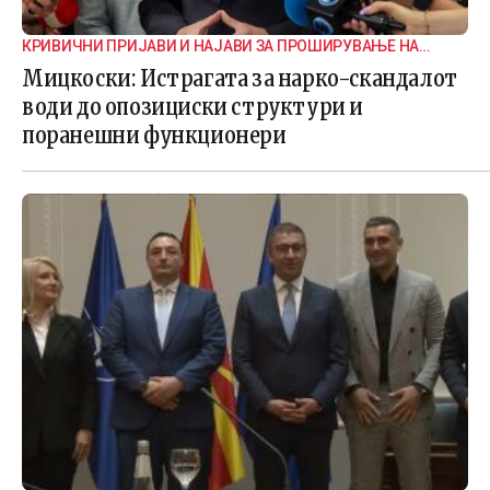
КРИВИЧНИ ПРИЈАВИ И НАЈАВИ ЗА ПРОШИРУВАЊЕ НА
ИСТРАГАТА
Мицкоски: Истрагата за нарко-скандалот
води до опозициски структури и
поранешни функционери