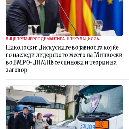
ВИЦЕПРЕМИЕРОТ ДЕМАНТИРА ШПЕКУЛАЦИИ ЗА
ВНАТРЕПАРТИСКИ ПОДЕЛБИ
Николоски: Дискусиите во јавноста кој ќе
го наследи лидерското место на Мицкоски
во ВМРО-ДПМНЕ се спинови и теории на
заговор