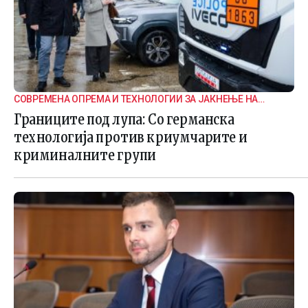
СОВРЕМЕНА ОПРЕМА И ТЕХНОЛОГИИ ЗА ЈАКНЕЊЕ НА
ГРАНИЧНАТА БЕЗБЕДНОСТ
Границите под лупа: Со германска
технологија против криумчарите и
криминалните групи