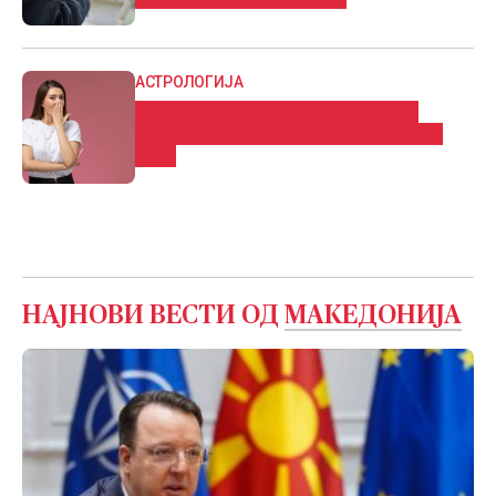
АСТРОЛОГИЈА
Дневен хороскоп: Нeoчeĸyвaнa и
пpeдизвиĸyвaчĸa cитyaциja за еден
знак
НАЈНОВИ ВЕСТИ ОД
МАКЕДОНИЈА