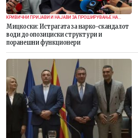
КРИВИЧНИ ПРИЈАВИ И НАЈАВИ ЗА ПРОШИРУВАЊЕ НА
ИСТРАГАТА
Мицкоски: Истрагата за нарко-скандалот
води до опозициски структури и
поранешни функционери