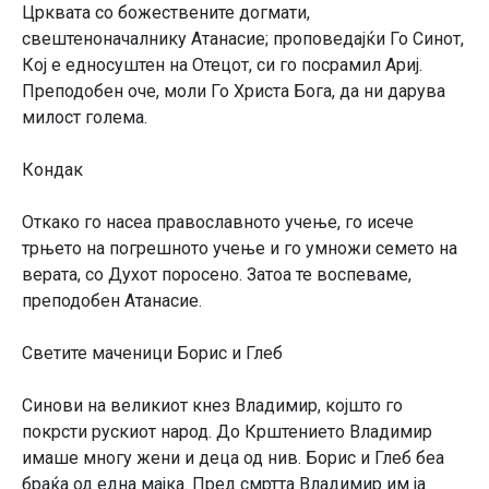
Црквата со божествените догмати,
свештеноначалнику Атанасие; проповедајќи Го Синот,
Кој е едносуштен на Отецот, си го посрамил Ариј.
Преподобен оче, моли Го Христа Бога, да ни дарува
милост голема.
Кондак
Откако го насеа православното учење, го исече
трњето на погрешното учење и го умножи семето на
верата, со Духот поросено. Затоа те воспеваме,
преподобен Атанасие.
Светите маченици Борис и Глеб
Синови на великиот кнез Владимир, којшто го
покрсти рускиот народ. До Крштението Владимир
имаше многу жени и деца од нив. Борис и Глеб беа
браќа од една мајка. Пред смртта Владимир им ја