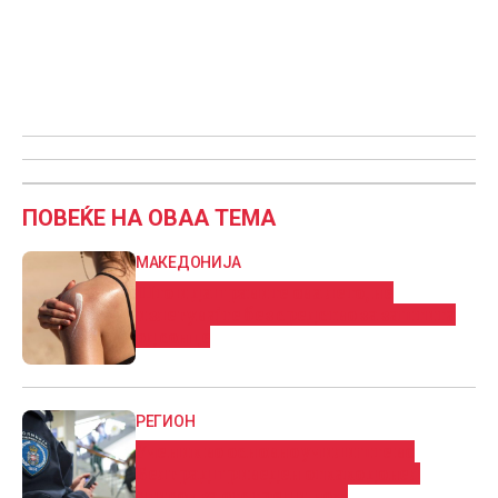
ПОВЕЌЕ НА ОВАА ТЕМА
МАКЕДОНИЈА
Што и да правите ова лето, не
излегувајте без средство за заштита
од сонце
РЕГИОН
Ученик во основно училиште во
Белград приведен откако донел
список за отстрел и нож