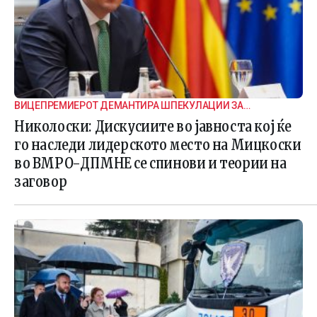
ВИЦЕПРЕМИЕРОТ ДЕМАНТИРА ШПЕКУЛАЦИИ ЗА
ВНАТРЕПАРТИСКИ ПОДЕЛБИ
Николоски: Дискусиите во јавноста кој ќе
го наследи лидерското место на Мицкоски
во ВМРО-ДПМНЕ се спинови и теории на
заговор