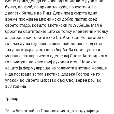
Беше принуден да се крие од гонителите дури и во
бунар, во гроб, по приватни куќи, по пустини. На
двапати бегаше во Рим. Дури пред смртта едно
време проживеа мирно како добар пастир сред
своето стадо, коешто вистински го љубеше. Мал е
бројот на светителите што се толку клеветени и толку
злосторнички гонети како Св. Атанасиј. Но неговата
голема душа најпосле излезе победоносна од сета
таа долготрајна и страшна борба. За совет, утеха и
морална потпора често одеше кај Свети Антониј, кого
го почитуваше како свој духовен отец. Човекот
којшто ја формулираше најголемата вистина мораше
и да пострада за таа вистина, додека Господ не го
упокои во Своето Царство овој Свој верен раб, во
373 година.
Тропар
Ти си бил столб на Православието, утврдувајќи ја