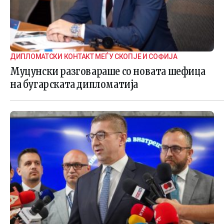
ДИПЛОМАТСКИ КОНТАКТ МЕЃУ СКОПЈЕ И СОФИЈА
Муцунски разговараше со новата шефица
на бугарската дипломатија