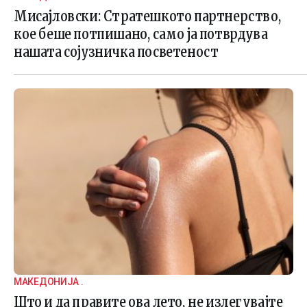
Мисајловски: Стратешкото партнерство,
кое беше потпишано, само ја потврдува
нашата сојузничка посветеност
МАКЕДОНИЈА .
Што и да правите ова лето, не излегувајте