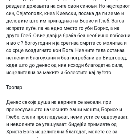
раздели државата на сите свои синови. Но најстариот
син, Свјатополк, кнез Киевски, посака да ги земе и
деловите што им припаднаа на Борис и Глеб. Затоа
испрати луѓе, па на едно место го уби Борис, а на
друго Глеб. Овие давјца браќа беа необично побожни
и во с ? богоугодни и ја сретнаа смртта со молитва и
со срце воздигнато кон Бога. Нивните тела останаа
нетлени и благоухани и беа погребани во Вишгород,
каде што до денес од нив исходи благодатна сила,
исцелителна за маките и болестите кај луѓето.
Тропар
Денес секоја душа на верните се весели, при
пренесувањето на чесните ваши мошти, Борисе и
Глебе: слепи прогледуваат, неми усти се одврзуваат,
и неволните се утешуваат: бидејќи примивте од
Христа Бога исцелителна благодат, молете се за