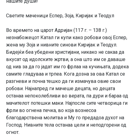
нашите души!
Светите маченици Еспер, Зоја, Киријак и Теодул
Во времето на царот Адријан (117 г. – 138 г.)
незнабожецот Катал ги купи како робови овој Еспер,
жена му Зоја и нивните синови Киријак и Теодул.
Бидејќи беа убедени христијани, никако не сакаа да
вкусат од идолските жртви, а она што им се даваше
од нив за да го јадат им го фрлаа на кучињата, додека
самите гладуваа и трпеа. Кога дозна за ова Катал се
разгневи и почна тешко да ги измачува овие свои
робови. Најнапред ги мачеше децата, но децата
останаа непоколебливи во верата, па дури и бараа од
мачителот потешки маки. Најпосле сите четворица ги
фрли во огнена печка, во која вознесоа
благодарствена молитва и Му го предадоа духот на
Господ. Нивните тела останаа цели и неподгорени од
огнот.