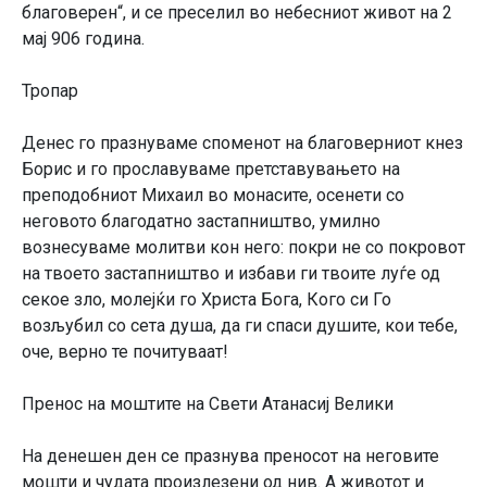
благoвeрeн“, и сe прeсeлил вo нeбeсниoт живoт на 2
мај 906 гoдина.
Тропар
Денес го празнуваме споменот на благоверниот кнез
Борис и го прославуваме претставувањето на
преподобниот Михаил во монасите, осенети со
неговото благодатно застапништво, умилно
вознесуваме молитви кон него: покри не со покровот
на твоето застапништво и избави ги твоите луѓе од
секое зло, молејќи го Христа Бога, Кого си Го
возљубил со сета душа, да ги спаси душите, кои тебе,
оче, верно те почитуваат!
Пренос на моштите на Свети Атанасиј Велики
На денешен ден се празнува преносот на неговите
мошти и чудата произлезени од нив. А животот и