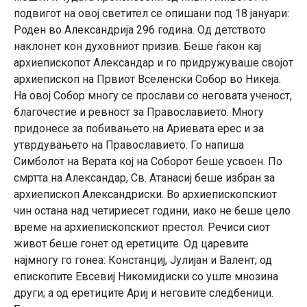
подвигот на овој светител се опишани под 18 јануари:
Роден во Александрија 296 година. Од детството
наклонет кон духовниот призив. Беше ѓакон кај
архиепископот Александар и го придружуваше својот
архиепископ на Првиот Вселенски Собор во Никеја.
На овој Собор многу се прослави со неговата ученост,
благочестие и ревност за Православието. Многу
придонесе за побивањето на Ариевата ерес и за
утврдувањето на Православието. Го напиша
Симболот на Верата кој на Соборот беше усвоен. По
смртта на Александар, Св. Атанасиј беше избран за
архиепископ Александриски. Во архиепископскиот
чин остана над четириесет години, иако не беше цело
време на архиепископскиот престол. Речиси сиот
живот беше гонет од еретиците. Од царевите
најмногу го гонеа: Констанциј, Јулијан и Валент; од
епископите Евсевиј Никомидиски со уште мнозина
други; а од еретиците Ариј и неговите следбеници.