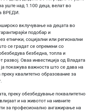
а уште над 1.100 деца, велат во
та ВРЕДИ.
пошироко вклучување на децата во
гарантирајќи подобар и
ез етнички, социјални или регионални
то се градат се опремени со
обезбедува безбедна, топла и
т развој. Оваа инвестиција од Владата
ш ја покажува важноста што се дава на
а преку квалитетно образование за
.
ата, преку обезбедување поквалитетно
влијаат и на животот на нивните
сти за професионално ангажирање на