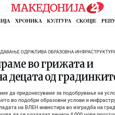
ИЈА
ХРОНИКА
КУЛТУРА
СКОПЈЕ
РЕП
ОЗДАВАЊЕ ОДРЖЛИВА ОБРАЗОВНА ИНФРАСТРУКТУР
раме во грижата и
а децата од градинкит
аме да придонесуваме за подобрување на усло
њето во подобри образовни услови и инфрастр
адата на ВЛЕН инвестира во изградба на град
екува да се создадат речиси 4.000 нови просто