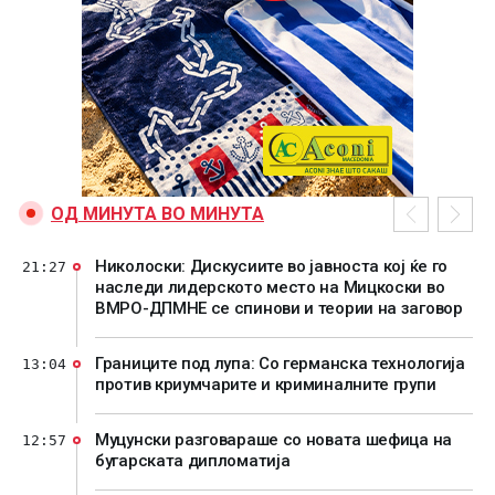
ОД МИНУТА ВО МИНУТА
Николоски: Дискусиите во јавноста кој ќе го
21:27
наследи лидерското место на Мицкоски во
ВМРО-ДПМНЕ се спинови и теории на заговор
Границите под лупа: Со германска технологија
13:04
против криумчарите и криминалните групи
Муцунски разговараше со новата шефица на
12:57
бугарската дипломатија