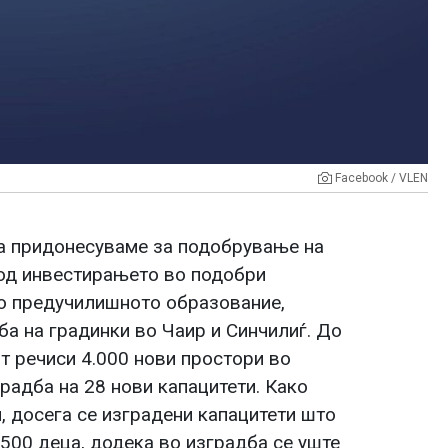
Facebook / VLEN
а придонесуваме за подобрување на
 од инвестирањето во подобри
о предучилишното образование,
а на градинки во Чаир и Синчилиѓ. До
ат речиси 4.000 нови простори во
градба на 28 нови капацитети. Како
, досега се изградени капацитети што
500 деца, додека во изградба се уште