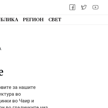
УБЛИКА
РЕГИОН
СВЕТ
А
е
вите за нашите
уктура во
инки во Чаир и
ри во градинките низ