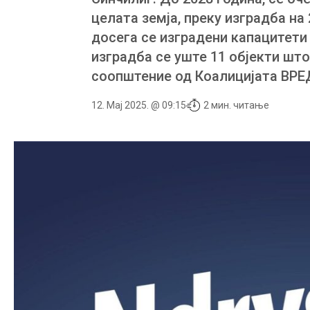
целата земја, преку изградба на
досега се изградени капацитети
изградба се уште 11 објекти што
соопштение од Коалицијата ВРЕ
12. Мај 2025. @ 09:15
2 мин. читање