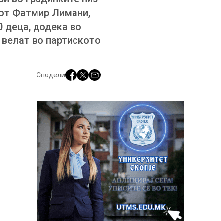
рот Фатмир Лимани,
 деца, додека во
, велат во партиското
Сподели