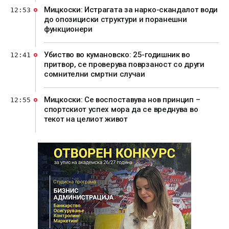
Мицкоски: Истрагата за нарко-скандалот води
12:53
до опозициски структури и поранешни
функционери
Убиство во кумановско: 25-годишник во
12:41
притвор, се проверува поврзаност со други
сомнителни смртни случаи
Мицкоски: Се воспоставува нов принцип –
12:55
спортскиот успех мора да се вреднува во
текот на целиот живот