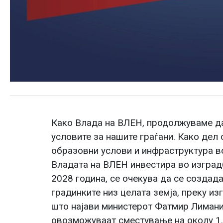
Како Влада на ВЛЕН, продолжуваме д
условите за нашите граѓани. Како дел
образовни услови и инфраструктура в
Владата на ВЛЕН инвестира во изградб
2028 година, се очекува да се создад
градинките низ целата земја, преку из
што најави министерот Фатмир Лимани
овозможуваат сместување на околу 1.