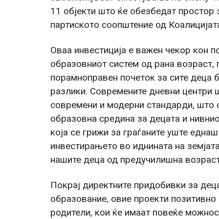
11 објекти што ќе обезбедат простор з
партиското соопштение од Коалиција
Оваа инвестиција е важен чекор кон 
образовниот систем од рана возраст, 
порамноправен почеток за сите деца б
разлики. Современите дневни центри ш
современи и модерни стандарди, што 
образовна средина за децата и нивнио
која се грижи за граѓаните уште една
инвестирањето во иднината на земјат
нашите деца од предучилишна возраст
Покрај директните придобивки за дец
образование, овие проекти позитивно 
родители, кои ќе имаат повеќе можно