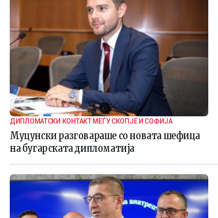
ДИПЛОМАТСКИ КОНТАКТ МЕЃУ СКОПЈЕ И СОФИЈА
Муцунски разговараше со новата шефица
на бугарската дипломатија