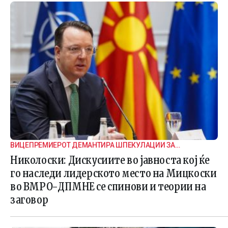
ВИЦЕПРЕМИЕРОТ ДЕМАНТИРА ШПЕКУЛАЦИИ ЗА
ВНАТРЕПАРТИСКИ ПОДЕЛБИ
Николоски: Дискусиите во јавноста кој ќе
го наследи лидерското место на Мицкоски
во ВМРО-ДПМНЕ се спинови и теории на
заговор