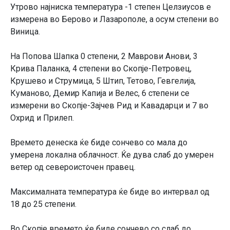
Утрово најниска температура -1 степен Целзиусов е
измерена во Берово и Лазарополе, а осум степени во
Виница.
На Попова Шапка 0 степени, 2 Маврови Анови, 3
Крива Паланка, 4 степени во Скопје-Петровец,
Крушево и Струмица, 5 Штип, Тетово, Гевгелија,
Куманово, Демир Капија и Велес, 6 степени се
измерени во Скопје-Зајчев Рид и Кавадарци и 7 во
Охрид и Прилеп.
Времето денеска ќе биде сончево со мала до
умерена локална облачност. Ќе дува слаб до умерен
ветер од североисточен правец.
Максималната температура ќе биде во интервал од
18 до 25 степени.
Во Скопје времето ќе биде сончево со слаб до