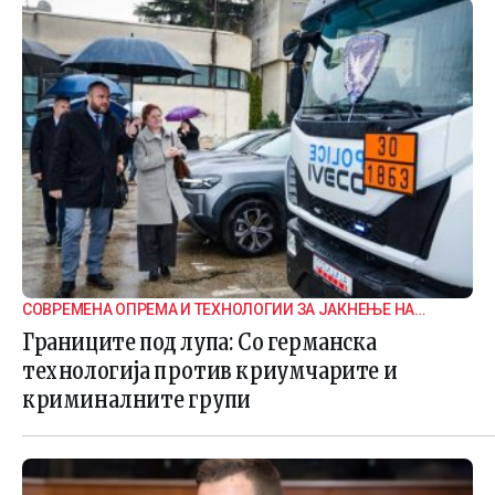
СОВРЕМЕНА ОПРЕМА И ТЕХНОЛОГИИ ЗА ЈАКНЕЊЕ НА
ГРАНИЧНАТА БЕЗБЕДНОСТ
Границите под лупа: Со германска
технологија против криумчарите и
криминалните групи