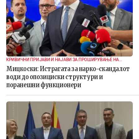
КРИВИЧНИ ПРИЈАВИ И НАЈАВИ ЗА ПРОШИРУВАЊЕ НА
ИСТРАГАТА
Мицкоски: Истрагата за нарко-скандалот
води до опозициски структури и
поранешни функционери