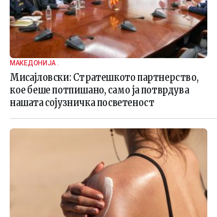
МАКЕДОНИЈА .
Мисајловски: Стратешкото партнерство,
кое беше потпишано, само ја потврдува
нашата сојузничка посветеност