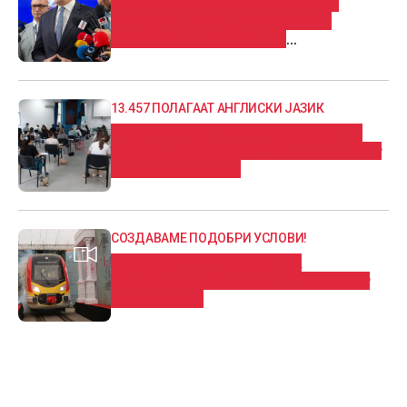
Мицкоски: Истрагата за нарко-
скандалот води до опозициски
структури и поранешни
функционери
13.457 ПОЛАГААТ АНГЛИСКИ ЈАЗИК
Втор екстерен испит од државната
матура, најмногу пријавени за тестот
по англиски јазик
СОЗДАВАМЕ ПОДОБРИ УСЛОВИ!
ВИДЕО: Запуштена хала на
Македонски Железници Транспорт
доби нов лик