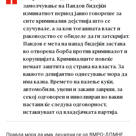
замолчување на Пандов бидејќи
изминатиот период јавно говореше за
сите криминални дејствија што се
случувале, а за кои тогашната власт и
раководство се обиделе да ги затскријат.
Пандов е мета на напад бидејќи застана
во отворена борба против криминалот и
корупцијата. Криминалците повеќе
немаат заштита од страна на власта. За
ваквото девијантно однесување мора да
има казна. Времето на палење куќи,
автомобили, уцени и закани заврши, за
секој одговорен и инволвиран во вакви
настани ќе следува одговорност,
истакнуваат од владејачката партија.
Правда мора да има, децидни се од ВМРО-ДПМНЕ.