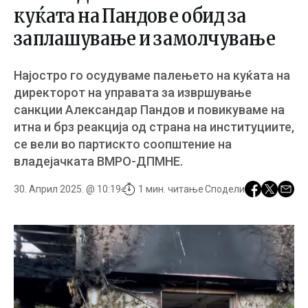
куќата на Пандов е обид за
заплашување и замолчување
Најостро го осудуваме палењето на куќата на
директорот на управата за извршување
санкции Александар Пандов и повикуваме на
итна и брз реакција од страна на институциите,
се вели во партискто соопштение на
владејачката ВМРО-ДПМНЕ.
30. Април 2025. @ 10:19
1 мин. читање
Сподели