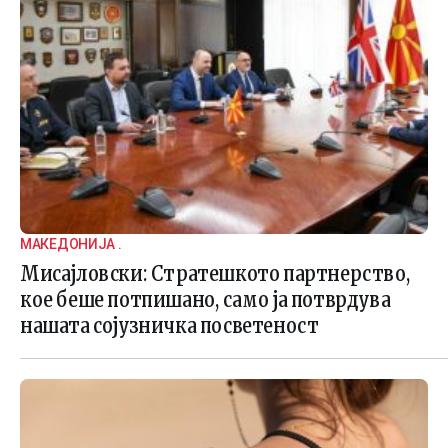
МАКЕДОНИЈА .
Мисајловски: Стратешкото партнерство,
кое беше потпишано, само ја потврдува
нашата сојузничка посветеност