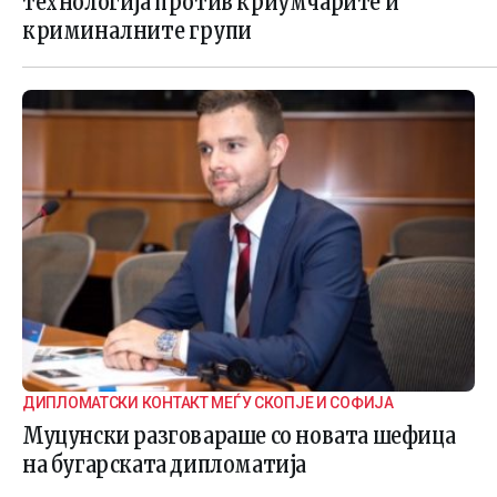
технологија против криумчарите и
криминалните групи
ДИПЛОМАТСКИ КОНТАКТ МЕЃУ СКОПЈЕ И СОФИЈА
Муцунски разговараше со новата шефица
на бугарската дипломатија