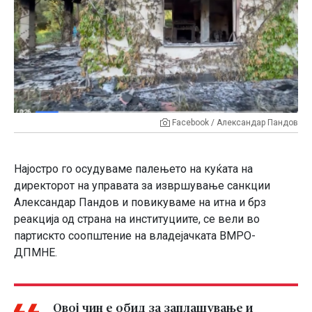
Facebook / Александар Пандов
Најостро го осудуваме палењето на куќата на
директорот на управата за извршување санкции
Александар Пандов и повикуваме на итна и брз
реакција од страна на институциите, се вели во
партискто соопштение на владејачката ВМРО-
ДПМНЕ.
Овој чин е обид за заплашување и