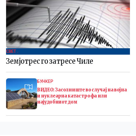
СВЕТ .
Земјотрес го затресе Чиле
БУНКЕР
ВИДЕО: Засолниште во случај на војна
и нуклеарна катастрофа или
најудобниот дом