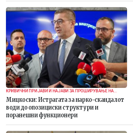
КРИВИЧНИ ПРИЈАВИ И НАЈАВИ ЗА ПРОШИРУВАЊЕ НА
ИСТРАГАТА
Мицкоски: Истрагата за нарко-скандалот
води до опозициски структури и
поранешни функционери