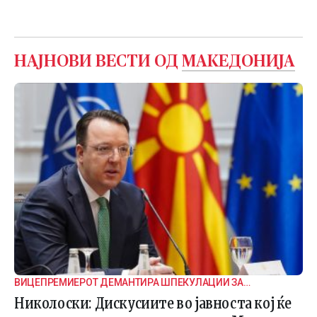
НАЈНОВИ ВЕСТИ ОД
МАКЕДОНИЈА
ВИЦЕПРЕМИЕРОТ ДЕМАНТИРА ШПЕКУЛАЦИИ ЗА
ВНАТРЕПАРТИСКИ ПОДЕЛБИ
Николоски: Дискусиите во јавноста кој ќе