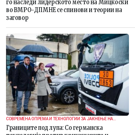
го наследи лидерското место на Мицкоски
во ВМРО-ДПМНЕ се спинови и теории на
заговор
СОВРЕМЕНА ОПРЕМА И ТЕХНОЛОГИИ ЗА ЈАКНЕЊЕ НА
ГРАНИЧНАТА БЕЗБЕДНОСТ
Границите под лупа: Со германска