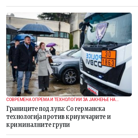
СОВРЕМЕНА ОПРЕМА И ТЕХНОЛОГИИ ЗА ЈАКНЕЊЕ НА
ГРАНИЧНАТА БЕЗБЕДНОСТ
Границите под лупа: Со германска
технологија против криумчарите и
криминалните групи