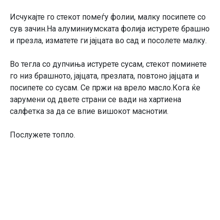
Исчукајте го стекот помеѓу фолии, малку посипете со
сув зачин.На алуминиумската фолија истурете брашно
и презла, изматете ги јајцата во сад и посолете малку.
Во тегла со дупчиња истурете сусам, стекот поминете
го низ брашното, јајцата, презлата, повтоно јајцата и
посипете со сусам. Се пржи на врело масло.Кога ќе
зарумени од двете страни се вади на хартиена
салфетка за да се впие вишокот маснотии.
Послужете топло.