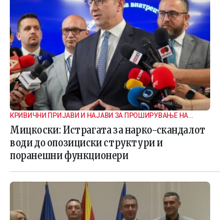
КРИВИЧНИ ПРИЈАВИ И НАЈАВИ ЗА ПРОШИРУВАЊЕ НА
ИСТРАГАТА
Мицкоски: Истрагата за нарко-скандалот
води до опозициски структури и
поранешни функционери