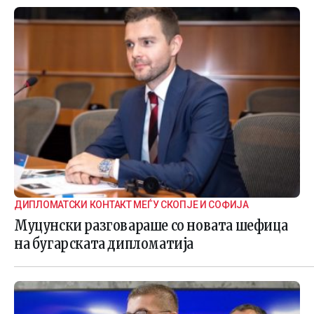
ДИПЛОМАТСКИ КОНТАКТ МЕЃУ СКОПЈЕ И СОФИЈА
Муцунски разговараше со новата шефица
на бугарската дипломатија