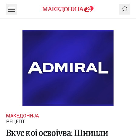
МАКЕДОНИЈА
РЕЦЕПТ
Вкус кој освојува: Шницли