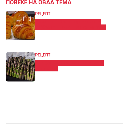
ПОВЕЌЕ НА ОВАА ТЕМА
РЕЦЕПТ
Кроасани: Ова е најлесниот и
најбрзиот начин на подготовка
РЕЦЕПТ
Еве како да подготвите вкусен
аспарагус