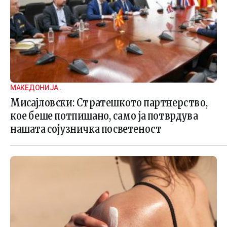
МАКЕДОНИЈА .
Мисајловски: Стратешкото партнерство,
кое беше потпишано, само ја потврдува
нашата сојузничка посветеност