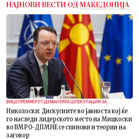
НАЈНОВИ ВЕСТИ ОД
МАКЕДОНИЈА
ВИЦЕПРЕМИЕРОТ ДЕМАНТИРА ШПЕКУЛАЦИИ ЗА
ВНАТРЕПАРТИСКИ ПОДЕЛБИ
Николоски: Дискусиите во јавноста кој ќе
го наследи лидерското место на Мицкоски
во ВМРО-ДПМНЕ се спинови и теории на
заговор