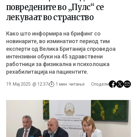
повредените во „Пулс“ се
лекуваат во странство
Како што информира на брифинг со
новинарите, во изминатиот период тим
експерти од Велика Британија спроведоа
интензивни обуки на 45 здравствени
работници за физикална и психолошка
рехабилитација на пациентите.
19. Мај 2025. @ 12:37
1 мин. читање
Сподели