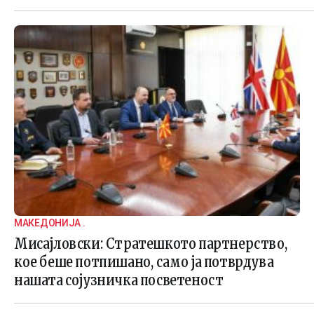
МАКЕДОНИЈА .
Мисајловски: Стратешкото партнерство,
кое беше потпишано, само ја потврдува
нашата сојузничка посветеност