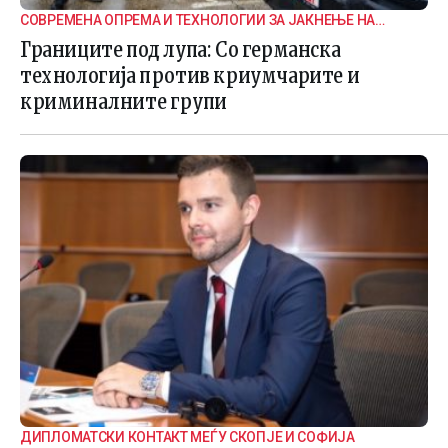
СОВРЕМЕНА ОПРЕМА И ТЕХНОЛОГИИ ЗА ЈАКНЕЊЕ НА
ГРАНИЧНАТА БЕЗБЕДНОСТ
Границите под лупа: Со германска
технологија против криумчарите и
криминалните групи
ДИПЛОМАТСКИ КОНТАКТ МЕЃУ СКОПЈЕ И СОФИЈА