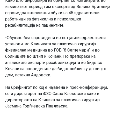
Како што информира на брифинг со новинарите, во
изминатиот период тим експерти од Велика Британија
спроведоа интензивни обуки на 45 здравствени
работници за физикална и психолошка
рехабилитација на пациентите.
-Обуките беа спроведени во пет јавни здравствени
установи, во Клиниката за пластична хирургија,
физикална медицина во ГОБ “8 Септември” и во
болниците во Штип и Кочани. По препорака на
англиските експерти рехабилитацијата ќе биде во
Кочани за повредените да бидат поблиску до својот
дом, истакна Андовски.
На брифингот по кој е најавена и прес-конференција,
се и директорот на ФЗО Сашо Клековски како и
директорката на Клиника за пластична хирургија
Јасмина Ѓорѓиевска Павловска.