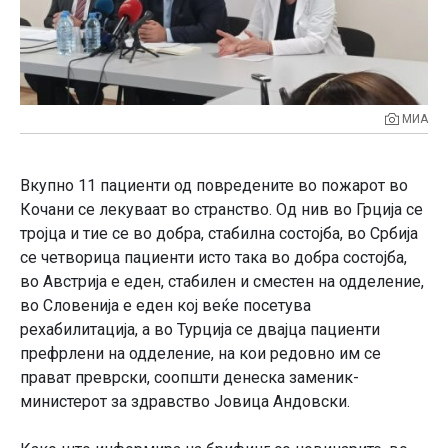
МИА
Вкупно 11 пациенти од повредените во пожарот во
Кочани се лекуваат во странство. Од нив во Грција се
тројца и тие се во добра, стабилна состојба, во Србија
се четворица пациенти исто така во добра состојба,
во Австрија е еден, стабилен и сместен на одделение,
во Словенија е еден кој веќе посетува
рехабилитација, а во Турција се двајца пациенти
префрлени на одделение, на кои редовно им се
прават преврски, соопшти денеска заменик-
министерот за здравство Јовица Андовски.