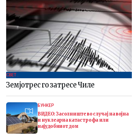
СВЕТ .
Земјотрес го затресе Чиле
БУНКЕР
ВИДЕО: Засолниште во случај на војна
и нуклеарна катастрофа или
најудобниот дом