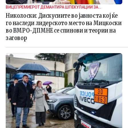
ВИЦЕПРЕМИЕРОТ ДЕМАНТИРА ШПЕКУЛАЦИИ ЗА
ВНАТРЕПАРТИСКИ ПОДЕЛБИ
Николоски: Дискусиите во јавноста кој ќе
го наследи лидерското место на Мицкоски
во ВМРО-ДПМНЕ се спинови и теории на
заговор