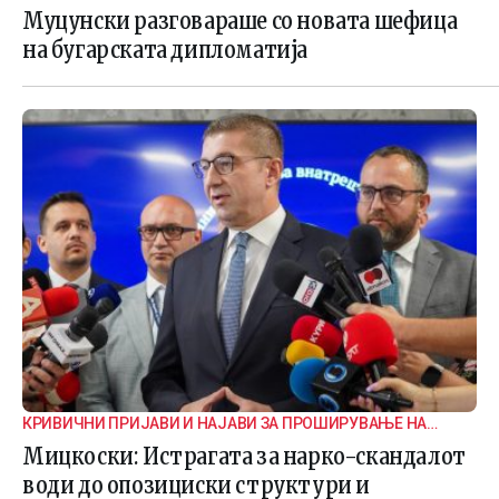
Муцунски разговараше со новата шефица
на бугарската дипломатија
КРИВИЧНИ ПРИЈАВИ И НАЈАВИ ЗА ПРОШИРУВАЊЕ НА
ИСТРАГАТА
Мицкоски: Истрагата за нарко-скандалот
води до опозициски структури и