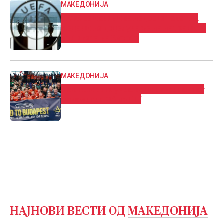
МАКЕДОНИЈА
УЕФА се извини за недостатокот на
медали на доделување на наградите
во Лигата на Европа
МАКЕДОНИЈА
Познати сите учесници на женскиот
ракометен Ф4 во ЛШ
НАЈНОВИ ВЕСТИ ОД
МАКЕДОНИЈА