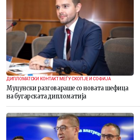
ДИПЛОМАТСКИ КОНТАКТ МЕЃУ СКОПЈЕ И СОФИЈА
Муцунски разговараше со новата шефица
на бугарската дипломатија