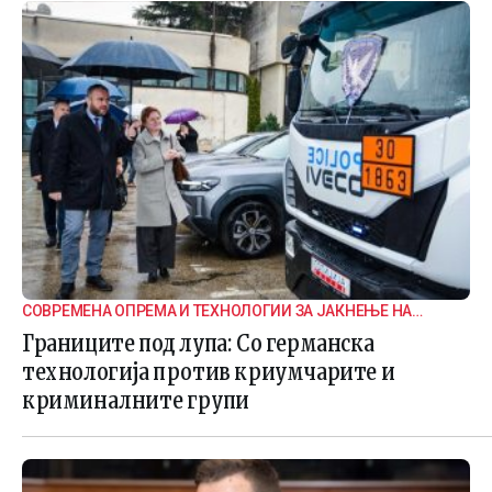
СОВРЕМЕНА ОПРЕМА И ТЕХНОЛОГИИ ЗА ЈАКНЕЊЕ НА
ГРАНИЧНАТА БЕЗБЕДНОСТ
Границите под лупа: Со германска
технологија против криумчарите и
криминалните групи