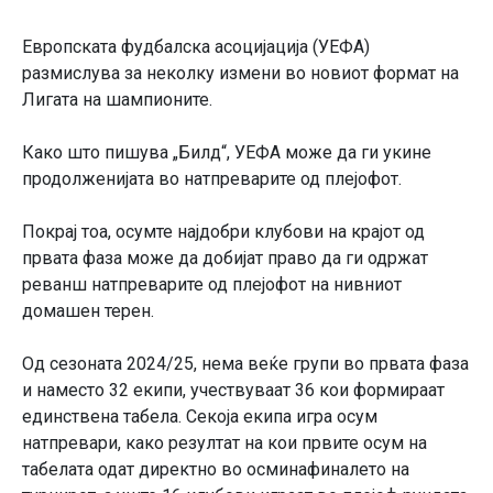
Европската фудбалска асоцијација (УЕФА)
размислува за неколку измени во новиот формат на
Лигата на шампионите.
Како што пишува „Билд“, УЕФА може да ги укине
продолженијата во натпреварите од плејофот.
Покрај тоа, осумте најдобри клубови на крајот од
првата фаза може да добијат право да ги одржат
реванш натпреварите од плејофот на нивниот
домашен терен.
Од сезоната 2024/25, нема веќе групи во првата фаза
и наместо 32 екипи, учествуваат 36 кои формираат
единствена табела. Секоја екипа игра осум
натпревари, како резултат на кои првите осум на
табелата одат директно во осминафиналето на