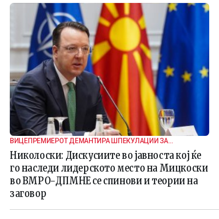
ВИЦЕПРЕМИЕРОТ ДЕМАНТИРА ШПЕКУЛАЦИИ ЗА
ВНАТРЕПАРТИСКИ ПОДЕЛБИ
Николоски: Дискусиите во јавноста кој ќе
го наследи лидерското место на Мицкоски
во ВМРО-ДПМНЕ се спинови и теории на
заговор