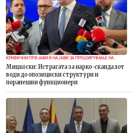
КРИВИЧНИ ПРИЈАВИ И НАЈАВИ ЗА ПРОШИРУВАЊЕ НА
ИСТРАГАТА
Мицкоски: Истрагата за нарко-скандалот
води до опозициски структури и
поранешни функционери