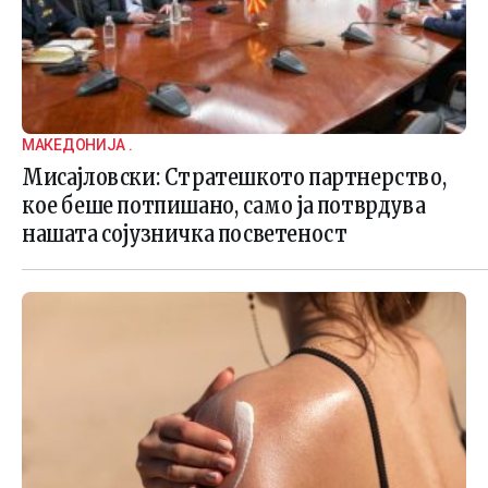
МАКЕДОНИЈА .
Мисајловски: Стратешкото партнерство,
кое беше потпишано, само ја потврдува
нашата сојузничка посветеност