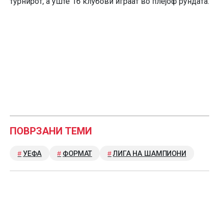
турнирот, а уште 16 клубови играат во плејоф рундата.
ПОВРЗАНИ ТЕМИ
УЕФА
ФОРМАТ
ЛИГА НА ШАМПИОНИ