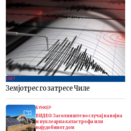
СВЕТ .
Земјотрес го затресе Чиле
БУНКЕР
ВИДЕО: Засолниште во случај на војна
и нуклеарна катастрофа или
најудобниот дом