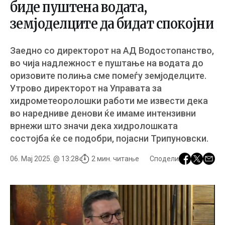
биде пуштена водата,
земјоделците да бидат спокојни
Заедно со директорот на АД Водостопанство,
во чија надлежност е пуштање на водата до
оризовите полиња сме помеѓу земјоделците.
Утрово директорот на Управата за
хидрометеоролошки работи ме извести дека
во наредниве денови ќе имаме интензивни
врнежи што значи дека хидролошката
состојба ќе се подобри, појасни Трипуновски.
06. Мај 2025. @ 13:28
2 мин. читање
Сподели