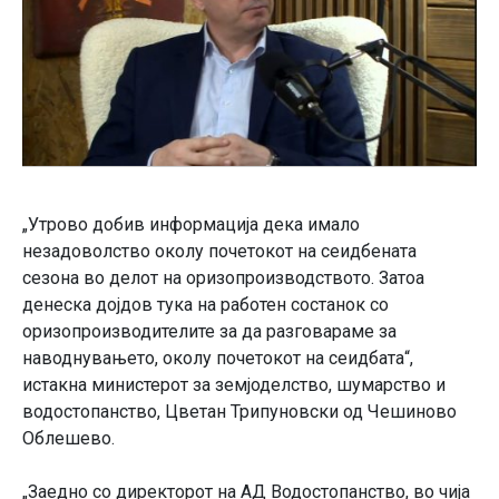
„Утрово добив информација дека имало
незадоволство околу почетокот на сеидбената
сезона во делот на оризопроизводството. Затоа
денеска дојдов тука на работен состанок со
оризопроизводителите за да разговараме за
наводнувањето, околу почетокот на сеидбата“,
истакна министерот за земјоделство, шумарство и
водостопанство, Цветан Трипуновски од Чешиново
Облешево.
„Заедно со директорот на АД Водостопанство, во чија