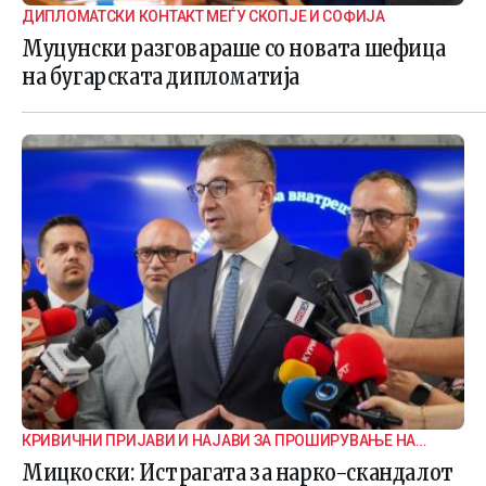
ДИПЛОМАТСКИ КОНТАКТ МЕЃУ СКОПЈЕ И СОФИЈА
Муцунски разговараше со новата шефица
на бугарската дипломатија
КРИВИЧНИ ПРИЈАВИ И НАЈАВИ ЗА ПРОШИРУВАЊЕ НА
ИСТРАГАТА
Мицкоски: Истрагата за нарко-скандалот