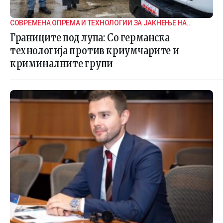
СОВРЕМЕНА ОПРЕМА И ТЕХНОЛОГИИ ЗА ЈАКНЕЊЕ НА
ГРАНИЧНАТА БЕЗБЕДНОСТ
Границите под лупа: Со германска
технологија против криумчарите и
криминалните групи