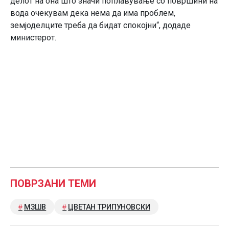
делот на она што значи поплавување со површини на
вода очекувам дека нема да има проблем,
земјоделците треба да бидат спокојни“, додаде
министерот.
ПОВРЗАНИ ТЕМИ
МЗШВ
ЦВЕТАН ТРИПУНОВСКИ