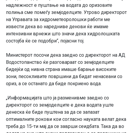
надлежност е пуштање на водата до оризовите
полиња сме помеѓу земјоделците. Утрово директорот
на Управата за хидрометеоролошки работи ме
извести дека во наредниве денови ќе имаме
интензивни врнежи што значи дека хидролошката
состојба ќе се подобри“, појасни тој.
Министерот посочи дека заедно со директорот на АД
Водостопанство ќе разговараат со земјоделците
бидејќи од нивна страна имаше барање високите
зони, песокливите површини да бидат ненасеани со
ориз, а се останато да биде покриено вода.
„Информацијата што ја разменивме заедно со
директорот со земјоделците е дека водата уште
денеска ќе биде пуштена за да се запазат
оптималните рокови кои согласно науката велат дека
треба до 15-ти мај да се заврши сеидбата. Така да во