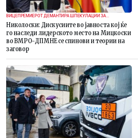
ВИЦЕПРЕМИЕРОТ ДЕМАНТИРА ШПЕКУЛАЦИИ ЗА
ВНАТРЕПАРТИСКИ ПОДЕЛБИ
Николоски: Дискусиите во јавноста кој ќе
го наследи лидерското место на Мицкоски
во ВМРО-ДПМНЕ се спинови и теории на
заговор