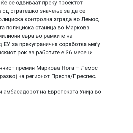
 ќе се одвиваат преку проектот
 од стратешко значење за да се
олициска контролна зграда во Лемос,
ата полициска станица во Маркова
 милиони евра во рамките на
 ЕУ за прекугранична соработка меѓу
скиот рок за работите е 36 месеци.
ичниот премин Маркова Нога – Лемос
развој на регионот Преспа/Преспес.
и амбасадорот на Европската Унија во