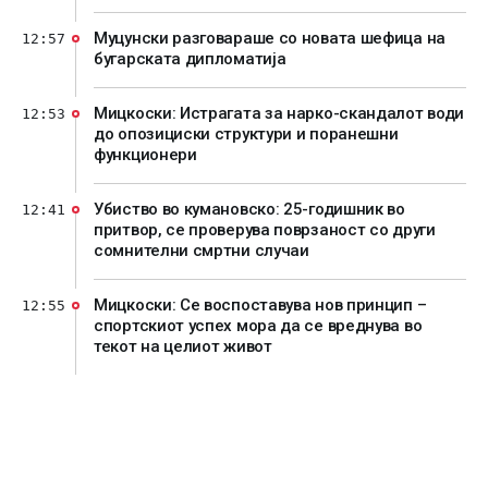
Муцунски разговараше со новата шефица на
12:57
бугарската дипломатија
Мицкоски: Истрагата за нарко-скандалот води
12:53
до опозициски структури и поранешни
функционери
Убиство во кумановско: 25-годишник во
12:41
притвор, се проверува поврзаност со други
сомнителни смртни случаи
Мицкоски: Се воспоставува нов принцип –
12:55
спортскиот успех мора да се вреднува во
текот на целиот живот