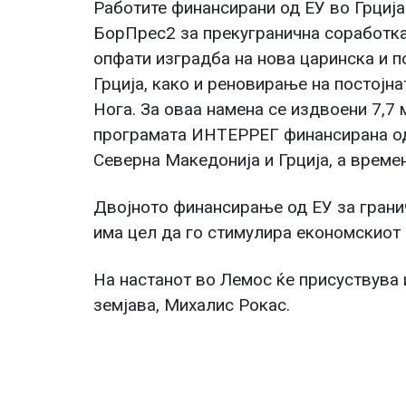
Работите финансирани од ЕУ во Грција
БорПрес2 за прекугранична соработка
опфати изградба на нова царинска и п
Грција, како и реновирање на постојн
Нога. За оваа намена се издвоени 7,7
програмата ИНТЕРРЕГ финансирана од
Северна Македонија и Грција, а времен
Двојното финансирање од ЕУ за гран
има цел да го стимулира економскиот 
На настанот во Лемос ќе присуствува 
земјава, Михалис Рокас.