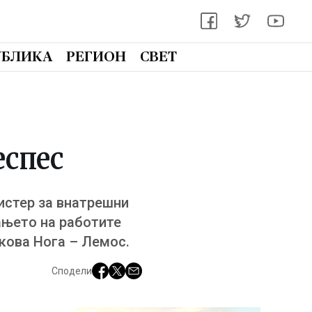
УБЛИКА
РЕГИОН
СВЕТ
еспес
истер за внатрешни
ањето на работите
ркова Нога – Лемос.
Сподели