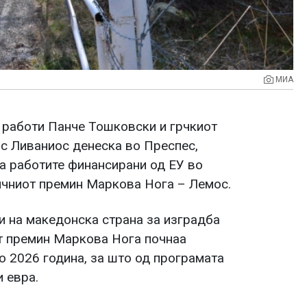
МИА
 работи Панче Тошковски и грчкиот
с Ливаниос денеска во Преспес,
а работите финансирани од ЕУ во
ничниот премин Маркова Нога – Лемос.
и на македонска страна за изградба
от премин Маркова Нога почнаа
о 2026 година, за што од програмата
 евра.