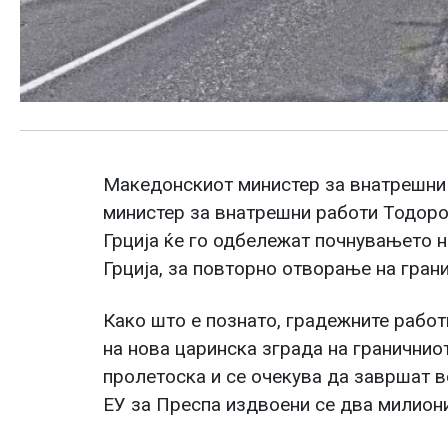
Македонскиот министер за внатрешни
министер за внатрешни работи Тодоро
Грција ќе го одбележат почнувањето н
Грција, за повторно отворање на гра
Како што е познато, градежните работ
на нова царинска зграда на гранични
пролетоска и се очекува да завршат в
ЕУ за Преспа издвоени се два милиони