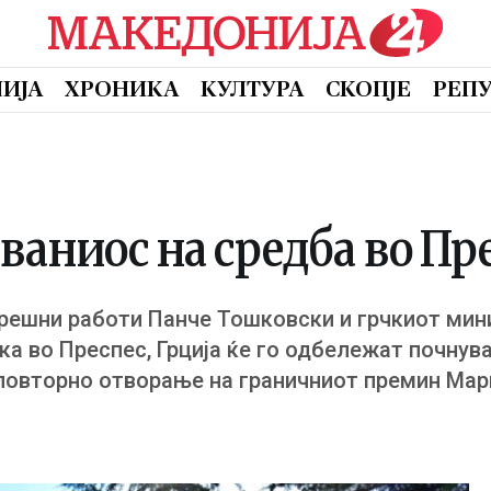
ИЈА
ХРОНИКА
КУЛТУРА
СКОПЈЕ
РЕП
аниос на средба во Пр
решни работи Панче Тошковски и грчкиот мин
а во Преспес, Грција ќе го одбележат почнув
а повторно отворање на граничниот премин Ма