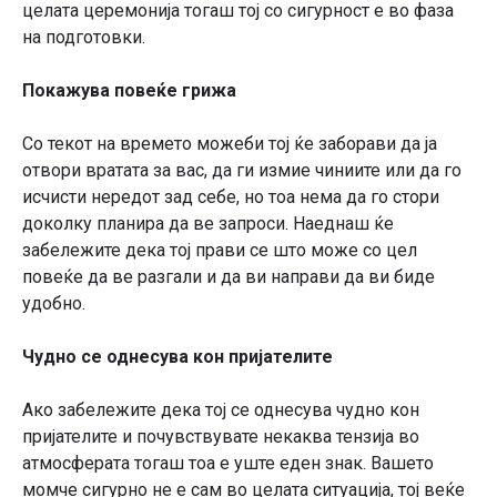
целата церемонија тогаш тој со сигурност е во фаза
на подготовки.
Покажува повеќе грижа
Со текот на времето можеби тој ќе заборави да ја
отвори вратата за вас, да ги измие чиниите или да го
исчисти нередот зад себе, но тоа нема да го стори
доколку планира да ве запроси. Наеднаш ќе
забележите дека тој прави се што може со цел
повеќе да ве разгали и да ви направи да ви биде
удобно.
Чудно се однесува кон пријателите
Ако забележите дека тој се однесува чудно кон
пријателите и почувствувате некаква тензија во
атмосферата тогаш тоа е уште еден знак. Вашето
момче сигурно не е сам во целата ситуација, тој веќе