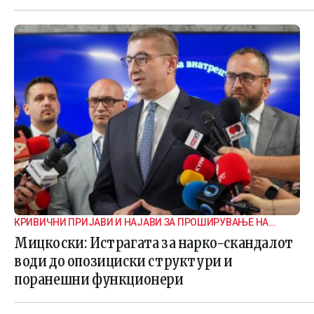
КРИВИЧНИ ПРИЈАВИ И НАЈАВИ ЗА ПРОШИРУВАЊЕ НА
ИСТРАГАТА
Мицкоски: Истрагата за нарко-скандалот
води до опозициски структури и
поранешни функционери