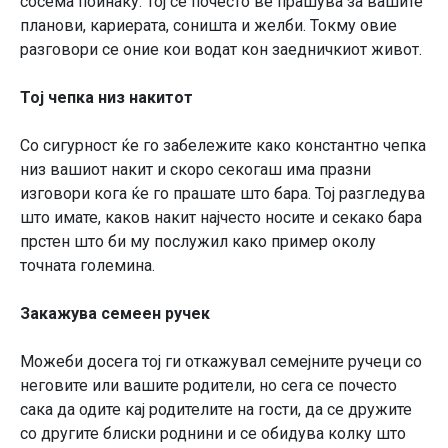
сосема поинаку. Тој се почесто ве прашува за вашите
планови, кариерата, соништа и желби. Токму овие
разговори се оние кои водат кон заедничкиот живот.
Тој чепка низ накитот
Со сигурност ќе го забележите како константно чепка
низ вашиот накит и скоро секогаш има празни
изговори кога ќе го прашате што бара. Тој разгледува
што имате, каков накит најчесто носите и секако бара
прстен што би му послужил како пример околу
точната големина.
Закажува семеен ручек
Можеби досега тој ги откажувал семејните ручеци со
неговите или вашите родители, но сега се почесто
сака да одите кај родителите на гости, да се дружите
со другите блиски роднини и се обидува колку што