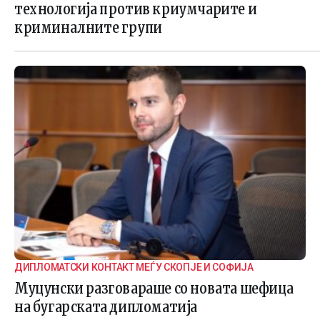
технологија против криумчарите и
криминалните групи
ДИПЛОМАТСКИ КОНТАКТ МЕЃУ СКОПЈЕ И СОФИЈА
Муцунски разговараше со новата шефица
на бугарската дипломатија