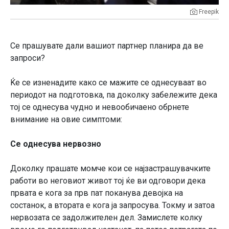
Freepik
Се прашувате дали вашиот партнер планира да ве
запроси?
Ќе се изненадите како се мажите се однесуваат во
периодот на подготовка, па доколку забележите дека
тој се однесува чудно и невообичаено обрнете
внимание на овие симптоми:
Се однесува нервозно
Доколку прашате момче кои се најзастрашувачките
работи во неговиот живот тој ќе ви одговори дека
првата е кога за прв пат поканува девојка на
состанок, а втората е кога ја запросува. Токму и затоа
нервозата се задолжителен дел. Замислете колку