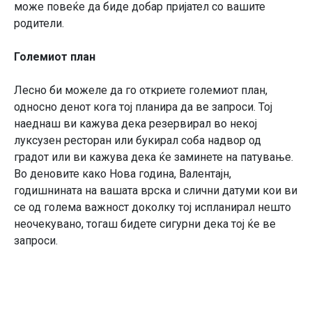
може повеќе да биде добар пријател со вашите
родители.
Големиот план
Лесно би можеле да го откриете големиот план,
односно денот кога тој планира да ве запроси. Тој
наеднаш ви кажува дека резервирал во некој
луксузен ресторан или букирал соба надвор од
градот или ви кажува дека ќе заминете на патување.
Во деновите како Нова година, Валентајн,
годишнината на вашата врска и слични датуми кои ви
се од голема важност доколку тој испланирал нешто
неочекувано, тогаш бидете сигурни дека тој ќе ве
запроси.