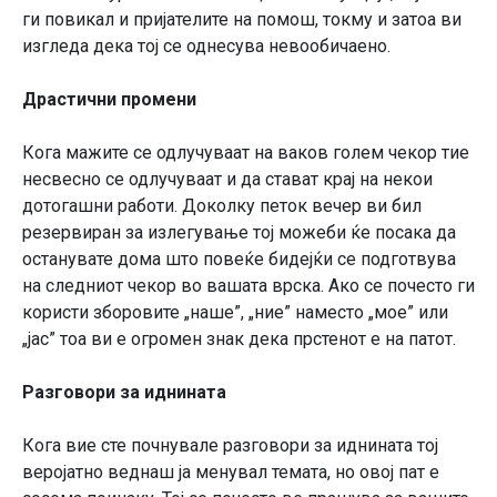
ги повикал и пријателите на помош, токму и затоа ви
изгледа дека тој се однесува невообичаено.
Драстични промени
Кога мажите се одлучуваат на ваков голем чекор тие
несвесно се одлучуваат и да стават крај на некои
дотогашни работи. Доколку петок вечер ви бил
резервиран за излегување тој можеби ќе посака да
останувате дома што повеќе бидејќи се подготвува
на следниот чекор во вашата врска. Ако се почесто ги
користи зборовите „наше”, „ние” наместо „мое” или
„јас” тоа ви е огромен знак дека прстенот е на патот.
Разговори за иднината
Кога вие сте почнувале разговори за иднината тој
веројатно веднаш ја менувал темата, но овој пат е