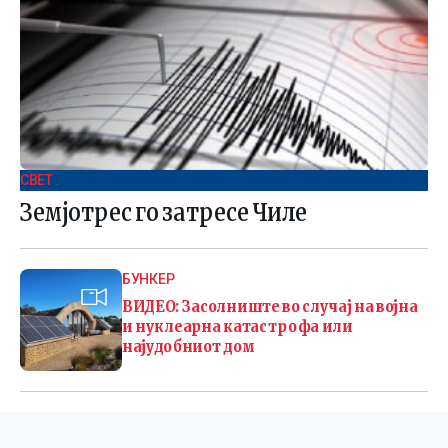
СВЕТ .
Земјотрес го затресе Чиле
БУНКЕР
ВИДЕО: Засолниште во случај на војна
и нуклеарна катастрофа или
најудобниот дом