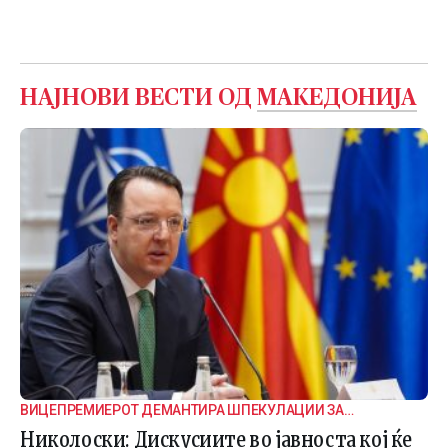
НАЈНОВИ ВЕСТИ ОД
МАКЕДОНИЈА
ВИЦЕПРЕМИЕРОТ ДЕМАНТИРА ШПЕКУЛАЦИИ ЗА
ВНАТРЕПАРТИСКИ ПОДЕЛБИ
Николоски: Дискусиите во јавноста кој ќе