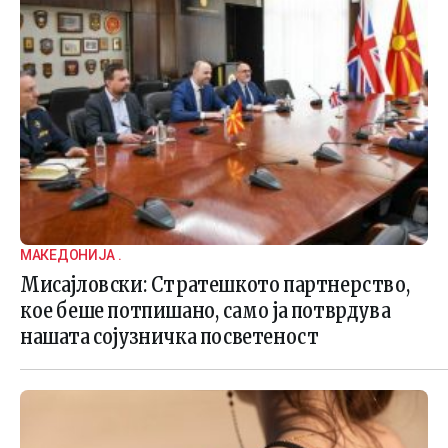
МАКЕДОНИЈА .
Мисајловски: Стратешкото партнерство,
кое беше потпишано, само ја потврдува
нашата сојузничка посветеност