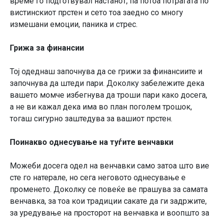
време го подготвувал настанот, па потоа потрагата по
вистинскиот прстен и сето тоа заедно со многу
измешани емоции, паника и стрес.
Грижа за финансии
Тој одеднаш започнува да се грижи за финансиите и
започнува да штеди пари. Доколку забележите дека
вашето момче избегнува да троши пари како досега,
а не ви кажал дека има во план поголем трошок,
тогаш сигурно заштедува за вашиот прстен.
Поинакво однесување на туѓите венчавки
Можеби досега одел на венчавки само затоа што вие
сте го натерале, но сега неговото однесување е
променето. Доколку се повеќе ве прашува за самата
венчавка, за тоа кои традиции сакате да ги задржите,
за уредување на просторот на венчавка и воопшто за