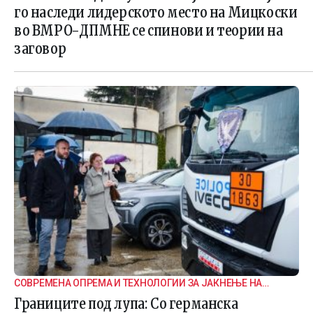
го наследи лидерското место на Мицкоски
во ВМРО-ДПМНЕ се спинови и теории на
заговор
СОВРЕМЕНА ОПРЕМА И ТЕХНОЛОГИИ ЗА ЈАКНЕЊЕ НА
ГРАНИЧНАТА БЕЗБЕДНОСТ
Границите под лупа: Со германска