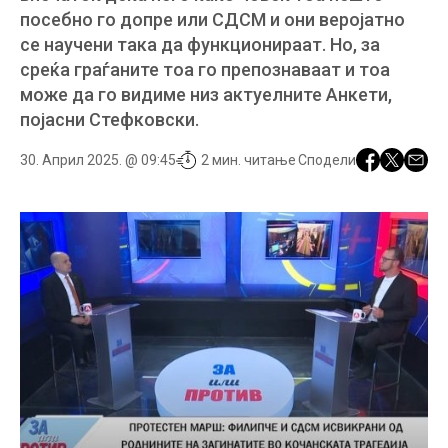
посебно го допре или СДСМ и они веројатно
се научени така да функционираат. Но, за
среќа граѓаните тоа го препознаваат и тоа
може да го видиме низ актуелните Анкети,
појасни Стефковски.
30. Април 2025. @ 09:45
2 мин. читање
Сподели