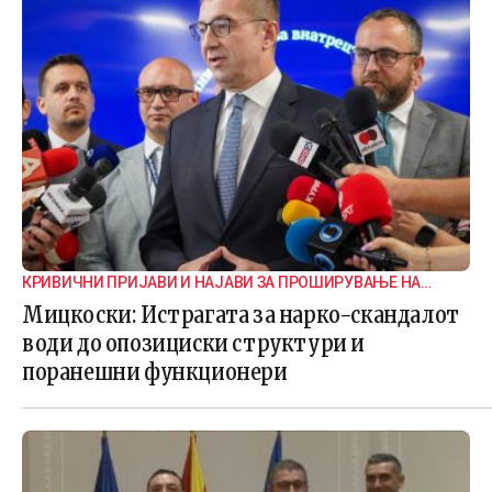
КРИВИЧНИ ПРИЈАВИ И НАЈАВИ ЗА ПРОШИРУВАЊЕ НА
ИСТРАГАТА
Мицкоски: Истрагата за нарко-скандалот
води до опозициски структури и
поранешни функционери