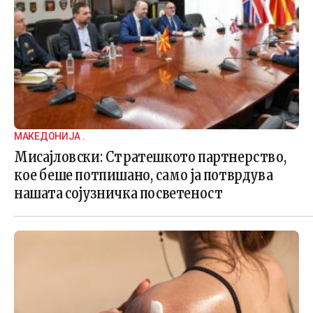
МАКЕДОНИЈА .
Мисајловски: Стратешкото партнерство,
кое беше потпишано, само ја потврдува
нашата сојузничка посветеност