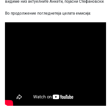
видиме низ актуелните Анкети, појасни Стефановски.
Во продолжение погледнетеја целата емисија: