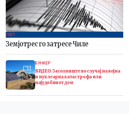
СВЕТ .
Земјотрес го затресе Чиле
БУНКЕР
ВИДЕО: Засолниште во случај на војна
и нуклеарна катастрофа или
најудобниот дом
©
2026 Македонија 24