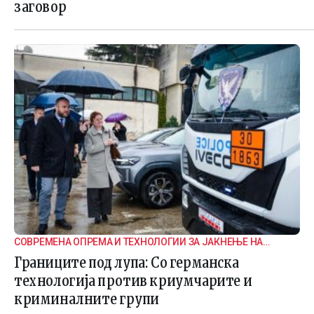
заговор
СОВРЕМЕНА ОПРЕМА И ТЕХНОЛОГИИ ЗА ЈАКНЕЊЕ НА
ГРАНИЧНАТА БЕЗБЕДНОСТ
Границите под лупа: Со германска
технологија против криумчарите и
криминалните групи