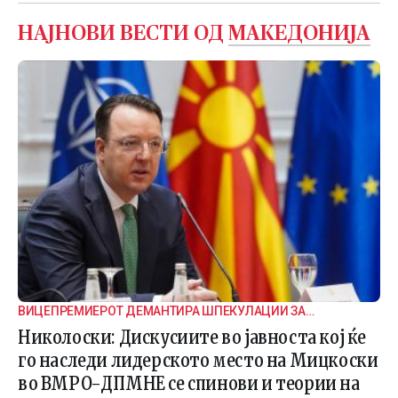
НАЈНОВИ ВЕСТИ ОД
МАКЕДОНИЈА
ВИЦЕПРЕМИЕРОТ ДЕМАНТИРА ШПЕКУЛАЦИИ ЗА
ВНАТРЕПАРТИСКИ ПОДЕЛБИ
Николоски: Дискусиите во јавноста кој ќе
го наследи лидерското место на Мицкоски
во ВМРО-ДПМНЕ се спинови и теории на