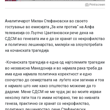
Printscreen
Аналитичарот Милан Стефановски во своето
гостување во емисијата „За или против“ на Алфа
телевизија со Љупчо Цветановски рече дека на
СДСМ во генезата им е да се хранат со некрофилство
и политичко лешинарство, милејќи на злоупотребата
на кочанската трагедија.
-Кочанската трагедија е една од најголемите трагедии
во независна Македонија и во најмала рака треба да
има една најмала политичка коректност и едно
соочуство до семејствата на луѓето кои загинаа и тоа
е најмало што ние како општество можеме да го
дадеме. Мене СДСМ не ме чуди, јас во моите изјави
неколку пати тоа го имам нотирано, тие во нивната
генеза, практично се хранат со некрофилство,
политичко лешинарство, рече Стефановски..