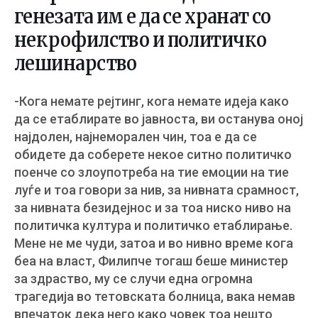
генезата им е да се хранат со
некрофилство и политичко
лешинарство
-Кога немате рејтинг, кога немате идеја како
да се етаблирате во јавноста, ви останува оној
најдолен, најнеморален чин, тоа е да се
обидете да соберете некое ситно политичко
поенче со злоупотреба на тие емоции на тие
луѓе и тоа говори за нив, за нивната срамност,
за нивната безидејнос и за тоа ниско ниво на
политичка култура и политичко етаблирање.
Мене не ме чуди, затоа и во нивно време кога
беа на власт, Филипче тогаш беше министер
за здраство, му се случи една огромна
трагедија во тетовската болница, вака немав
впечаток дека него како човек тоа нешто