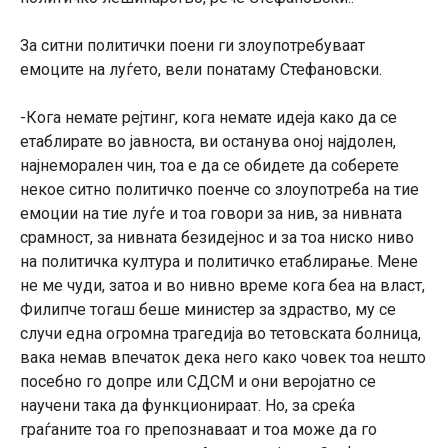
За ситни политички поени ги злоупотребуваат
емоците на луѓето, вели понатаму Стефановски.
-Кога немате рејтинг, кога немате идеја како да се
етаблирате во јавноста, ви останува оној најдолен,
најнеморален чин, тоа е да се обидете да соберете
некое ситно политичко поенче со злоупотреба на тие
емоции на тие луѓе и тоа говори за нив, за нивната
срамност, за нивната безидејнос и за тоа ниско ниво
на политичка култура и политичко етаблирање. Мене
не ме чуди, затоа и во нивно време кога беа на власт,
Филипче тогаш беше министер за здраство, му се
случи една огромна трагедија во тетовската болница,
вака немав впечаток дека него како човек тоа нешто
посебно го допре или СДСМ и они веројатно се
научени така да функционираат. Но, за среќа
граѓаните тоа го препознаваат и тоа може да го