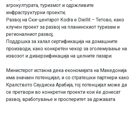
агрокултурата, туризмот и одржливите
инфраструктурни проекти;
Развој на Ски-центарот Кodra e Diellit – Тетово, како
клучен проект за развој на планинскиот туризам и
регионалниот развој;
Поддршка за халал сертификација на домашните
производи, како конкретен чекор за зголемување на
извозот и диверзификација на целните пазари.
Министерот истакна дека економијата на Македонија
има значаен потенцијал, и со стратешки партнери како
Кралството Саудиска Арабија, тој потенцијал може да
се претвори во конкретни проекти кои ќе донесат
развој, вработување и просперитет за државата.