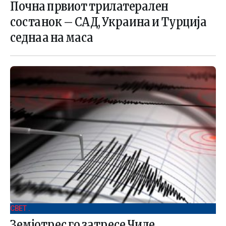
Почна првиот трилатерален
состанок – САД, Украина и Турција
седнаа на маса
СВЕТ .
Земјотрес го затресе Чиле