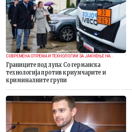
СОВРЕМЕНА ОПРЕМА И ТЕХНОЛОГИИ ЗА ЈАКНЕЊЕ НА
ГРАНИЧНАТА БЕЗБЕДНОСТ
Границите под лупа: Со германска
технологија против криумчарите и
криминалните групи