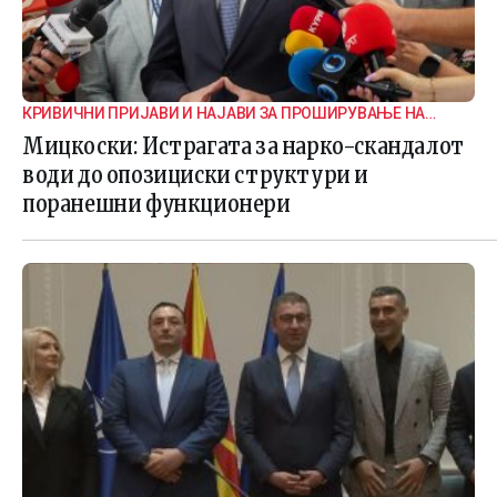
КРИВИЧНИ ПРИЈАВИ И НАЈАВИ ЗА ПРОШИРУВАЊЕ НА
ИСТРАГАТА
Мицкоски: Истрагата за нарко-скандалот
води до опозициски структури и
поранешни функционери