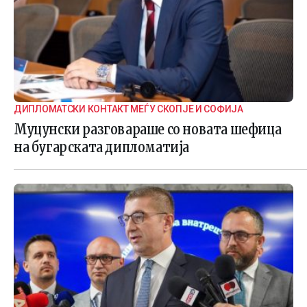
ДИПЛОМАТСКИ КОНТАКТ МЕЃУ СКОПЈЕ И СОФИЈА
Муцунски разговараше со новата шефица
на бугарската дипломатија