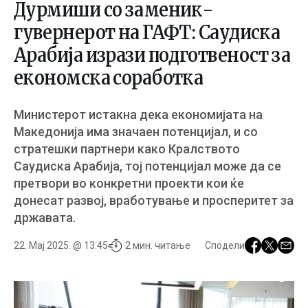
Дурмиши со заменик-
гувернерот на ГАФТ: Саудиска
Арабија изрази подготвеност за
економска соработка
Министерот истакна дека економијата на
Македонија има значаен потенцијал, и со
стратешки партнери како Кралството
Саудиска Арабија, тој потенцијал може да се
претвори во конкретни проекти кои ќе
донесат развој, вработување и просперитет за
државата.
22. Мај 2025. @ 13:45
2 мин. читање
Сподели