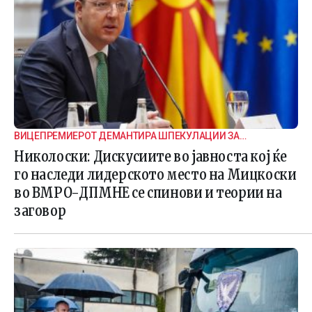
ВИЦЕПРЕМИЕРОТ ДЕМАНТИРА ШПЕКУЛАЦИИ ЗА
ВНАТРЕПАРТИСКИ ПОДЕЛБИ
Николоски: Дискусиите во јавноста кој ќе
го наследи лидерското место на Мицкоски
во ВМРО-ДПМНЕ се спинови и теории на
заговор