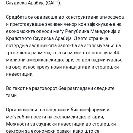
Саудиска Арабија (GAFT).
Средбата се одвиваше во конструктивна атмосфера
и претставуваше значаен чекор кон зајакнување на
економските односи меѓу Република Македонија и
Кралството Саудиска Арабија. Двете страни ја
потврдија заедничката заложба за зголемување на
трговската размена, која во моментот изнесува 44
милиони американски долари, со цел надминување
на овој износ преку нови иницијативи и стратешки
инвестиции.
Во текот на разговорот беа разгледани следните
теми:
Организирање на заеднички бизнис-форуми и
меѓусебни посети на економски делегации;
Можности за саудиски инвестиции во стратешки
сектори за економски развој, како што се