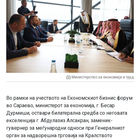
Министерство за економија и труд
Во рамки на учеството на Економскиот бизнис форум
во Сараево, министерот за економија, г. Бесар
Дурмиши, оствари билатерална средба со неговата
екселенција г. Абдулазиз Алсакран, заменик-
гувернер за меѓународни односи при Генералниот
орган за надворешна трговија на Кралството