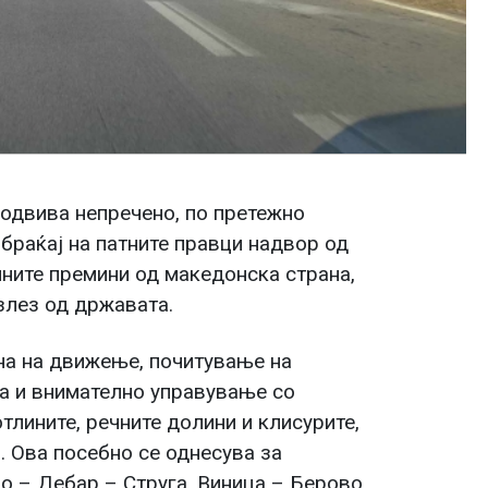
 одвива непречено, по претежно
браќај на патните правци надвор од
чните премини од македонска страна,
злез од државата.
а на движење, почитување на
ја и внимателно управување со
тлините, речните долини и клисурите,
. Ова посебно се однесува за
о – Дебар – Струга, Виница – Берово