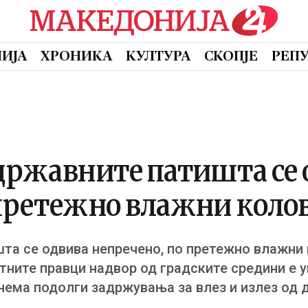
ИЈА
ХРОНИКА
КУЛТУРА
СКОПЈЕ
РЕП
 државните патишта се 
 претежно влажни коло
та се одвива непречено, по претежно влажни 
тните правци надвор од градските средини е 
нема подолги задржувања за влез и излез од 