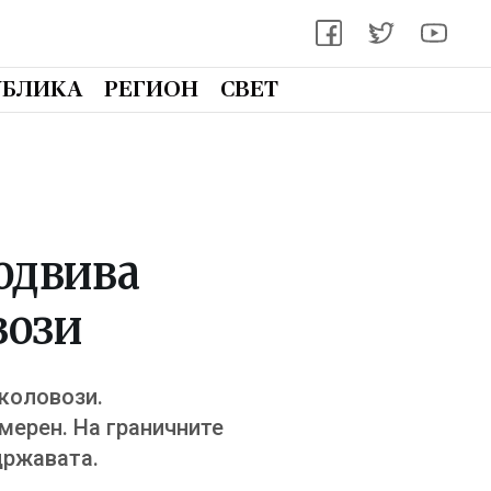
УБЛИКА
РЕГИОН
СВЕТ
одвива
вози
коловози.
умерен. На граничните
државата.