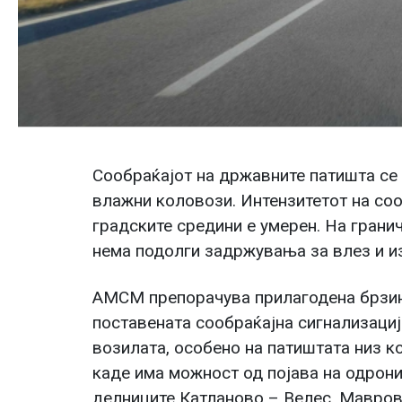
Сообраќајот на државните патишта се
влажни коловози. Интензитетот на соо
градските средини е умерен. На грани
нема подолги задржувања за влез и и
АМСМ препорачува прилагодена брзин
поставената сообраќајна сигнализаци
возилата, особено на патиштата низ ко
каде има можност од појава на одрони
делниците Катланово – Велес, Мавров