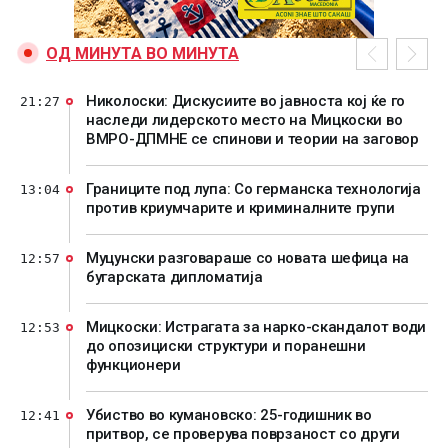
ОД МИНУТА ВО МИНУТА
Николоски: Дискусиите во јавноста кој ќе го
21:27
наследи лидерското место на Мицкоски во
ВМРО-ДПМНЕ се спинови и теории на заговор
Границите под лупа: Со германска технологија
13:04
против криумчарите и криминалните групи
Муцунски разговараше со новата шефица на
12:57
бугарската дипломатија
Мицкоски: Истрагата за нарко-скандалот води
12:53
до опозициски структури и поранешни
функционери
Убиство во кумановско: 25-годишник во
12:41
притвор, се проверува поврзаност со други