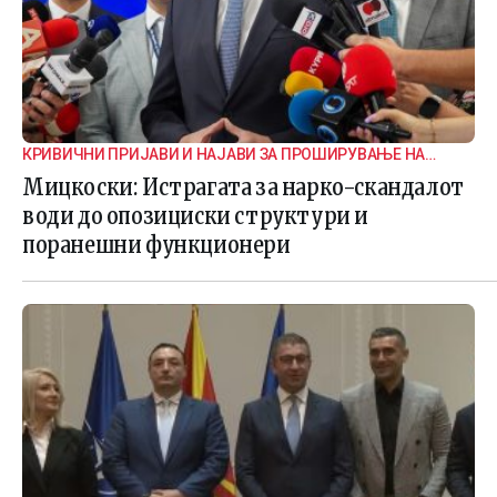
КРИВИЧНИ ПРИЈАВИ И НАЈАВИ ЗА ПРОШИРУВАЊЕ НА
ИСТРАГАТА
Мицкоски: Истрагата за нарко-скандалот
води до опозициски структури и
поранешни функционери