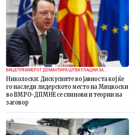
ВИЦЕПРЕМИЕРОТ ДЕМАНТИРА ШПЕКУЛАЦИИ ЗА
ВНАТРЕПАРТИСКИ ПОДЕЛБИ
Николоски: Дискусиите во јавноста кој ќе
го наследи лидерското место на Мицкоски
во ВМРО-ДПМНЕ се спинови и теории на
заговор