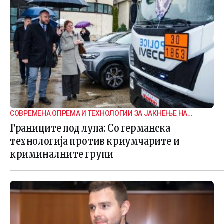
СОВРЕМЕНА ОПРЕМА И ТЕХНОЛОГИИ ЗА ЈАКНЕЊЕ НА
ГРАНИЧНАТА БЕЗБЕДНОСТ
Границите под лупа: Со германска
технологија против криумчарите и
криминалните групи