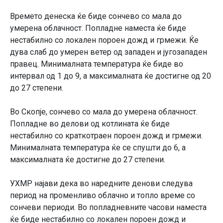
Времето денеска ќе биде сончево со мала до
умерена облачност. Попладне наместа ќе биде
нестабилно со локален пороен дожд и грмежи. Ќе
дува слаб до умерен ветер од западен и југозападен
правец. Минималната температура ќе биде во
интервал од 1 до 9, а максималната ќе достигне од 20
до 27 степени.
Во Скопје, сончево со мала до умерена облачност.
Попладне во делови од котлината ќе биде
нестабилно со краткотраен пороен дожд и грмежи.
Минималната температура ќе се спушти до 6, а
максималната ќе достигне до 27 степени.
УХМР најави дека во наредните денови следува
период на променливо облачно и топло време со
сончеви периоди. Во попладневните часови наместа
ќе биде нестабилно со локален пороен дожд и