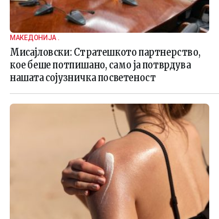
МАКЕДОНИЈА .
Мисајловски: Стратешкото партнерство,
кое беше потпишано, само ја потврдува
нашата сојузничка посветеност