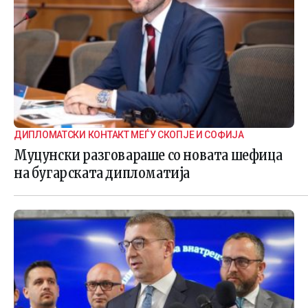
ДИПЛОМАТСКИ КОНТАКТ МЕЃУ СКОПЈЕ И СОФИЈА
Муцунски разговараше со новата шефица
на бугарската дипломатија