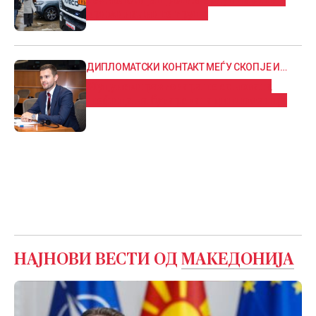
криминалните групи
ДИПЛОМАТСКИ КОНТАКТ МЕЃУ СКОПЈЕ И
СОФИЈА
Муцунски разговараше со новата
шефица на бугарската дипломатија
НАЈНОВИ ВЕСТИ ОД
МАКЕДОНИЈА