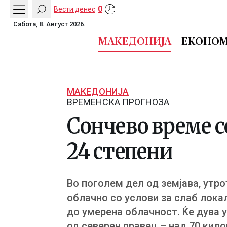
0
Вести денес
Сабота, 8. Август 2026.
МАКЕДОНИЈА
ЕКОНОМ
МАКЕДОНИЈА
ВРЕМЕНСКА ПРОГНОЗА
Сончево време с
24 степени
Во поголем дел од земјава, утр
облачно со услови за слаб лока
до умерена облачност. Ќе дува 
од северен правец – над 70 кил