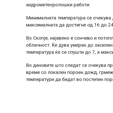
хидрометеоролошки работи.
Минималната температура се очекува д
максималната да достигне од 16 до 24
Во Скопје, најавено е сончево и пото
облачност. Ќе дува умерен до засиле
температура ќе се спушти до 7, а макс
Во деновите што следат се очекува п
време со локален пороен дожд, грмежи
температури да бидат во постепен пор