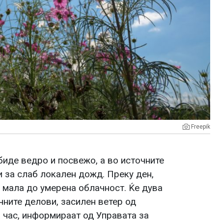
Freepik
биде ведро и посвежо, а во источните
 за слаб локален дожд. Преку ден,
 мала до умерена облачност. Ќе дува
ните делови, засилен ветер од
 час, информираат од Управата за