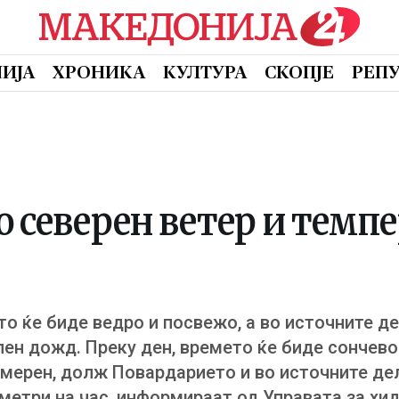
ИЈА
ХРОНИКА
КУЛТУРА
СКОПЈЕ
РЕП
о северен ветер и темп
ото ќе биде ведро и посвежо, а во источните 
лен дожд. Преку ден, времето ќе биде сончево
умерен, долж Повардарието и во источните дел
ометри на час, информираат од Управата за 