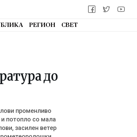
УБЛИКА
РЕГИОН
СВЕТ
ература до
делови променливо
 и потопло со мала
ови, засилен ветер
хидрометеоролошки