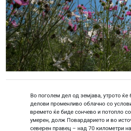
Во поголем дел од земјава, утрото ќе 
делови променливо облачно со услови
времето ќе биде сончево и потопло со
умерен, долж Повардарието и во источ
северен правец – над 70 километри на