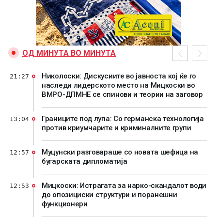
ОД МИНУТА ВО МИНУТА
Николоски: Дискусиите во јавноста кој ќе го
21:27
наследи лидерското место на Мицкоски во
ВМРО-ДПМНЕ се спинови и теории на заговор
Границите под лупа: Со германска технологија
13:04
против криумчарите и криминалните групи
Муцунски разговараше со новата шефица на
12:57
бугарската дипломатија
Мицкоски: Истрагата за нарко-скандалот води
12:53
до опозициски структури и поранешни
функционери