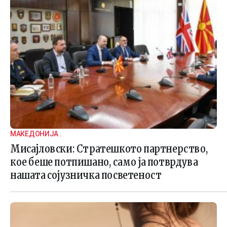
МАКЕДОНИЈА .
Мисајловски: Стратешкото партнерство,
кое беше потпишано, само ја потврдува
нашата сојузничка посветеност