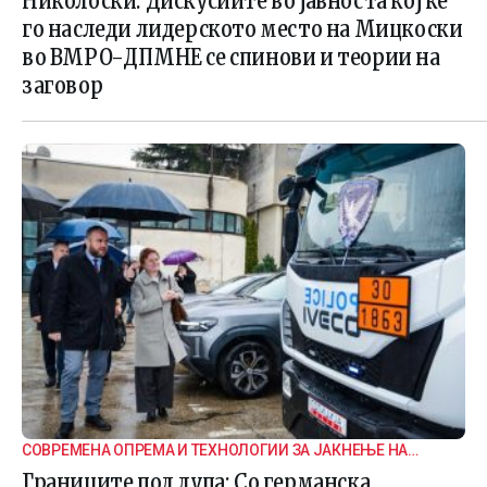
Николоски: Дискусиите во јавноста кој ќе
го наследи лидерското место на Мицкоски
во ВМРО-ДПМНЕ се спинови и теории на
заговор
СОВРЕМЕНА ОПРЕМА И ТЕХНОЛОГИИ ЗА ЈАКНЕЊЕ НА
ГРАНИЧНАТА БЕЗБЕДНОСТ
Границите под лупа: Со германска