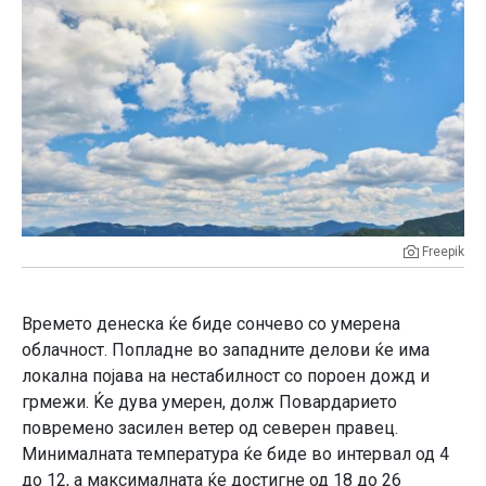
Freepik
Времето денеска ќе биде сончево со умерена
облачност. Попладне во западните делови ќе има
локална појава на нестабилност со пороен дожд и
грмежи. Ќе дува умерен, долж Повардарието
повремено засилен ветер од северен правец.
Минималната температура ќе биде во интервал од 4
до 12, а максималната ќе достигне од 18 до 26