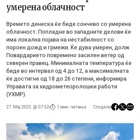
умерена облачност
Времето денеска ќе биде сончево со умерена
облачност. Попладне во западните делови ќе
има локална појава на нестабилност со
пороен дожд и грмежи. Ќе дува умерен, долж
Повардарието повремено засилен ветер од
северен правец. Минималната температура ќе
биде во интервал од 4 до 12, а максималната
ќе достигне од 18 до 26 степени, информира
Управата за хидрометеоролошки работи
(УХМР).
27. Мај 2025. @ 07:52
1 мин. читање
Сподели