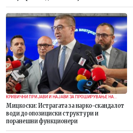
КРИВИЧНИ ПРИЈАВИ И НАЈАВИ ЗА ПРОШИРУВАЊЕ НА
ИСТРАГАТА
Мицкоски: Истрагата за нарко-скандалот
води до опозициски структури и
поранешни функционери