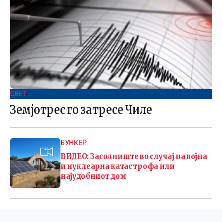
СВЕТ .
Земјотрес го затресе Чиле
БУНКЕР
ВИДЕО: Засолниште во случај на војна
и нуклеарна катастрофа или
најудобниот дом