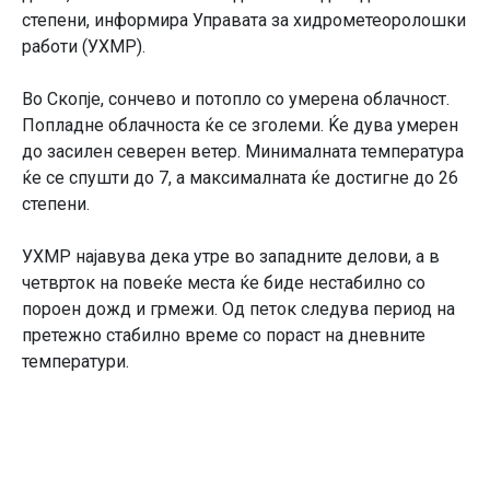
степени, информира Управата за хидрометеоролошки
работи (УХМР).
Во Скопје, сончево и потопло со умерена облачност.
Попладне облачноста ќе се зголеми. Ќе дува умерен
до засилен северен ветер. Минималната температура
ќе се спушти до 7, а максималната ќе достигне до 26
степени.
УХМР најавува дека утре во западните делови, а в
четврток на повеќе места ќе биде нестабилно со
пороен дожд и грмежи. Од петок следува период на
претежно стабилно време со пораст на дневните
температури.