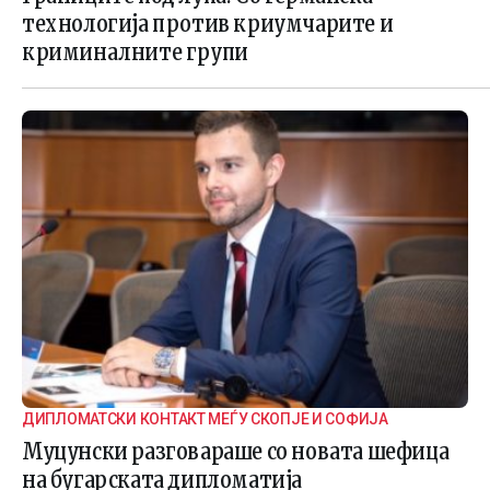
технологија против криумчарите и
криминалните групи
ДИПЛОМАТСКИ КОНТАКТ МЕЃУ СКОПЈЕ И СОФИЈА
Муцунски разговараше со новата шефица
на бугарската дипломатија