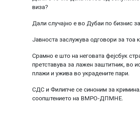
виза?
Дали случајно е во Дубаи по бизнис з
Јавноста заслужува одговори за тоа к
Срамно е што на неговата фејсбук стра
претставува за лажен заштитник, во и
плажи и ужива во украдените пари.
СДС и Филипче се синоним за криминал
соопштението на ВМРО-ДПМНЕ.