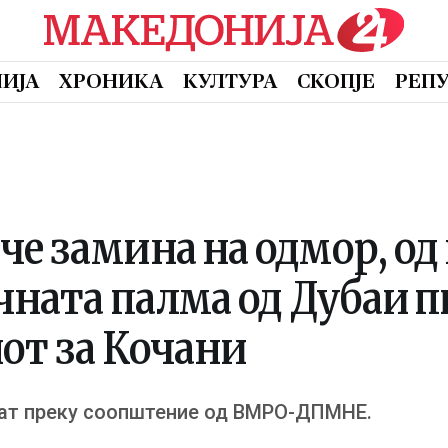
ИЈА
ХРОНИКА
КУЛТУРА
СКОПЈЕ
РЕП
е замина на одмор, од
очната палма од Дубаи 
нот за Кочани
аат преку соопштение од ВМРО-ДПМНЕ.