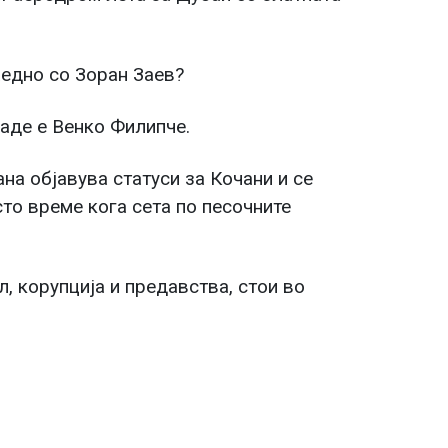
аедно со Зоран Заев?
аде е Венко Филипче.
на објавува статуси за Кочани и се
сто време кога сета по песочните
, корупција и предавства, стои во