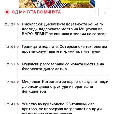
ОД МИНУТА ВО МИНУТА
Николоски: Дискусиите во јавноста кој ќе го
21:27
наследи лидерското место на Мицкоски во
ВМРО-ДПМНЕ се спинови и теории на заговор
Границите под лупа: Со германска технологија
13:04
против криумчарите и криминалните групи
Муцунски разговараше со новата шефица на
12:57
бугарската дипломатија
Мицкоски: Истрагата за нарко-скандалот води
12:53
до опозициски структури и поранешни
функционери
Убиство во кумановско: 25-годишник во
12:41
притвор, се проверува поврзаност со други
сомнителни смртни случаи