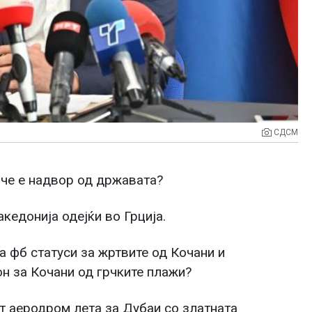
СДСМ
пче е надвор од државата?
акедонија одејќи во Грција.
а фб статуси за жртвите од Кочани и
н за Кочани од грчките плажи?
т аеродром лета за Дубаи со златната