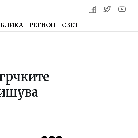
УБЛИКА
РЕГИОН
СВЕТ
 грчките
пишува