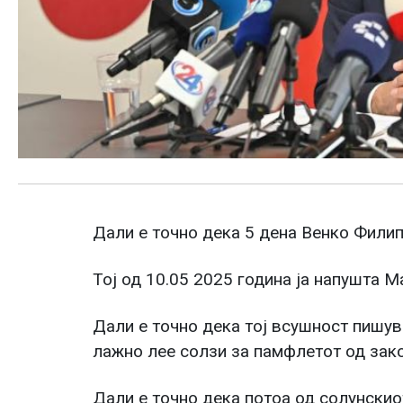
Дали е точно дека 5 дена Венко Фили
Тој од 10.05 2025 година ја напушта М
Дали е точно дека тој всушност пишув
лажно лее солзи за памфлетот од зако
Дали е точно дека потоа од солунскио