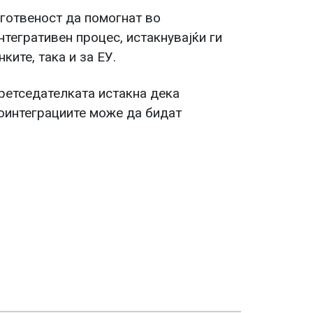
готвеност да помогнат во
тегративен процес, истакнувајќи ги
ките, така и за ЕУ.
ретседателката истакна дека
роинтеграциите може да бидат