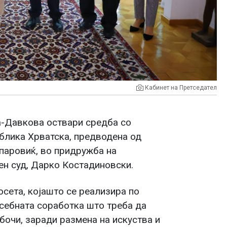
Кабинет на Претседател
-Давкова оствари средба со
ублика Хрватска, предводена од
паровиќ, во придружба на
ен суд, Дарко Костадиновски.
осета, којашто се реализира по
усебната соработка што треба да
бочи, заради размена на искуства и