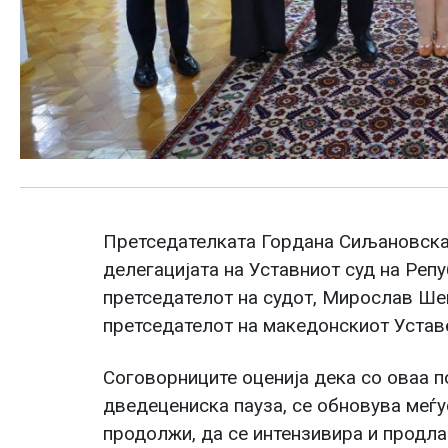
Претседателката Гордана Сиљановска
делегацијата на Уставниот суд на Реп
претседателот на судот, Мирослав Ше
претседателот на македонскиот Устав
Соговорниците оценија дека со оваа п
дведецениска пауза, се обновува меѓ
продолжи, да се интензивира и продла