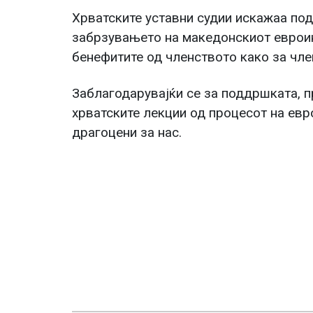
Хрватските уставни судии искажаа под
забрзувањето на македонскиот евроин
бенефитите од членството како за член
Заблагодарувајќи се за поддршката, п
хрватските лекции од процесот на ев
драгоцени за нас.