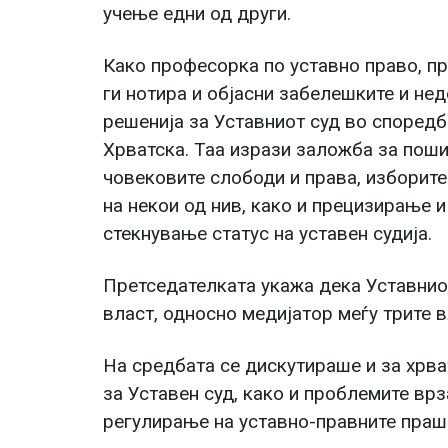
учење едни од други.
Како професорка по уставно право, 
ги нотира и објасни забелешките и не
решенија за Уставниот суд во споредб
Хрватска. Таа изрази заложба за пош
човековите слободи и права, изборите
на некои од нив, како и прецизирање 
стекнување статус на уставен судија.
Претседателката укажа дека Уставниот
власт, односно медијатор меѓу трите в
На средбата се дискутираше и за хрва
за Уставен суд, како и проблемите врз
регулирање на уставно-правните праша