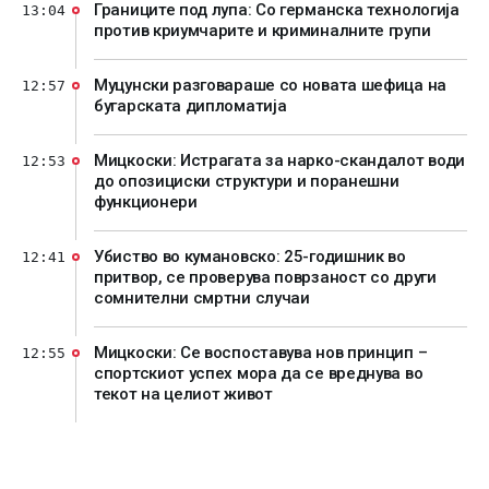
Границите под лупа: Со германска технологија
13:04
против криумчарите и криминалните групи
Муцунски разговараше со новата шефица на
12:57
бугарската дипломатија
Мицкоски: Истрагата за нарко-скандалот води
12:53
до опозициски структури и поранешни
функционери
Убиство во кумановско: 25-годишник во
12:41
притвор, се проверува поврзаност со други
сомнителни смртни случаи
Мицкоски: Се воспоставува нов принцип –
12:55
спортскиот успех мора да се вреднува во
текот на целиот живот