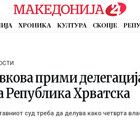
ИЈА
ХРОНИКА
КУЛТУРА
СКОПЈЕ
РЕП
ОСТИ
кова прими делегациј
а Република Хрватска
авниот суд треба да делува како четврта вла