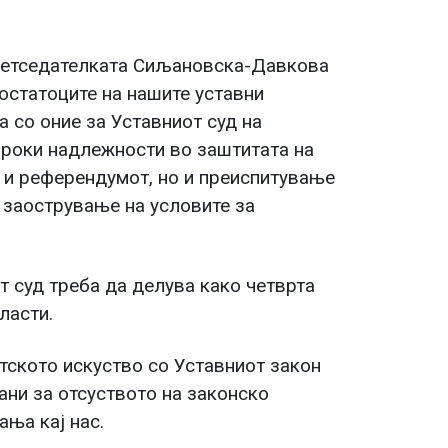
претседателката Сиљановска-Давкова
достатоците на нашите уставни
а со оние за Уставниот суд на
ироки надлежности во заштитата на
 и референдумот, но и преиспитување
и заострување на условите за
 суд треба да делува како четврта
ласти.
тското искуство со Уставниот закон
ани за отсуството на законско
ња кај нас.