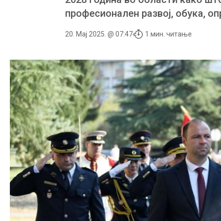
професионален развој, обука, оп
20. Мај 2025. @ 07:47
1 мин. читање