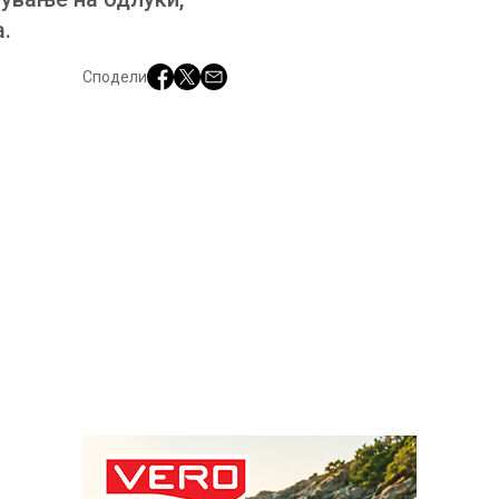
.
Сподели