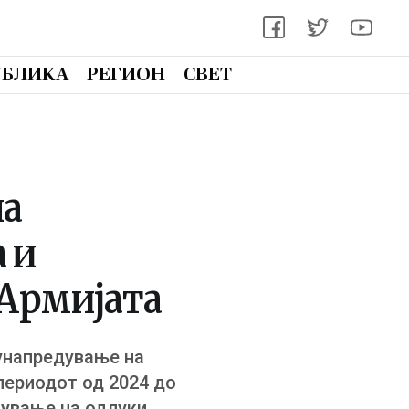
УБЛИКА
РЕГИОН
СВЕТ
на
 и
 Армијата
 унапредување на
периодот од 2024 до
сување на одлуки,