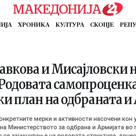
ИЈА
ХРОНИКА
КУЛТУРА
СКОПЈЕ
РЕП
авкова и Мисајловски 
 Родовата самопроценка
и план на одбраната и
онкретните мерки и активности насочени кон
на Министерството за одбрана и Армијата во 
о се зајакнување на родовата структура, доне