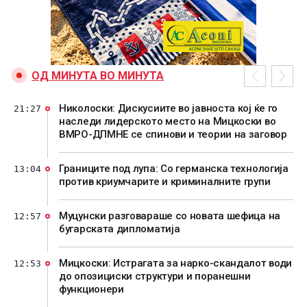
ОД МИНУТА ВО МИНУТА
Николоски: Дискусиите во јавноста кој ќе го
21:27
наследи лидерското место на Мицкоски во
ВМРО-ДПМНЕ се спинови и теории на заговор
Границите под лупа: Со германска технологија
13:04
против криумчарите и криминалните групи
Муцунски разговараше со новата шефица на
12:57
бугарската дипломатија
Мицкоски: Истрагата за нарко-скандалот води
12:53
до опозициски структури и поранешни
функционери