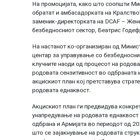
На промоцијата, како што соопшти Мин
обратат и амбасадорката на Кралство
заменик-директорката на DCAF – Жене
безбедносниот сектор, Беатрис Годеф
На настанот ко-организиран од Минис
центар за управување со безбедносни
клучните наоди од процесот на родов
родовата сензитивност во одбраната и
акцискиот план кој претставува страт
родовата еднаквост.
Акцискиот план ги предвидува конкрет
унапредување на родовата еднаквост 
одбрана и Армијата во периодот од 20
што се зајакнување на родовата струк