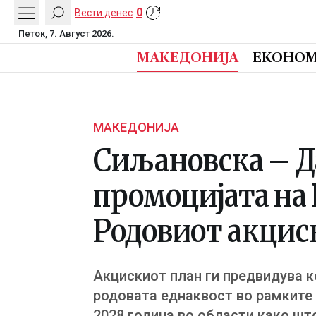
0
Вести денес
Петок, 7. Август 2026.
МАКЕДОНИЈА
ЕКОНОМ
МАКЕДОНИЈА
Сиљановска – Д
промоцијата на
Родовиот акциск
Акцискиот план ги предвидува к
родовата еднаквост во рамките 
2028 година во области како шт