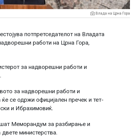
Влада на Црна Гора
рестојува потпретседателот на Владата
надворешни работи на Црна Гора,
истерот за надворешни работи и
.
вото за надворешни работи и
 ќе се одржи официјален пречек и тет-
нски и Ибрахимовиќ.
пишат Меморандум за разбирање и
 двете министерства.