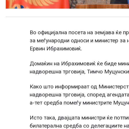
Во официјална посета на земјава ќе п
за меѓународни односи и министер за 
Ервин Ибрахимовиќ.
Домаќин на Ибрахимовиќ ќе биде мин
надворешна трговија, Тимчо Муцунски
Како што информираат од Министерст
надворешна трговија, според агендата
а-тет средба помеѓу министрите Муцу
Исто така, двајцата министри ќе пот
билатерална средба со делегациите на