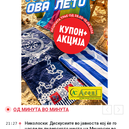
ОД МИНУТА ВО МИНУТА
Николоски: Дискусиите во јавноста кој ќе го
21:27
наследи лидерското место на Мицкоски во