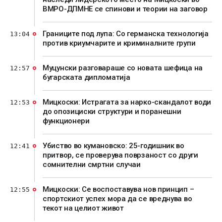
ВМРО-ДПМНЕ се спинови и теории на заговор
Границите под лупа: Со германска технологија
13:04
против криумчарите и криминалните групи
Муцунски разговараше со новата шефица на
12:57
бугарската дипломатија
Мицкоски: Истрагата за нарко-скандалот води
12:53
до опозициски структури и поранешни
функционери
Убиство во кумановско: 25-годишник во
12:41
притвор, се проверува поврзаност со други
сомнителни смртни случаи
Мицкоски: Се воспоставува нов принцип –
12:55
спортскиот успех мора да се вреднува во
текот на целиот живот