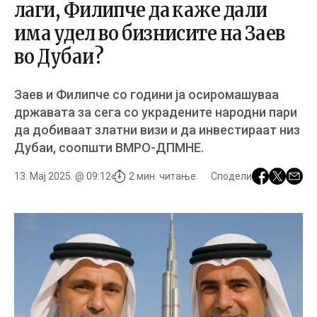
лаги, Филипче да каже дали
има удел во бизнисите на Заев
во Дубаи?
Заев и Филипче со години ја осиромашуваа
државата за сега со украдените народни пари
да добиваат златни визи и да инвестираат низ
Дубаи, соопшти ВМРО-ДПМНЕ.
13. Мај 2025. @ 09:12
2 мин. читање
Сподели