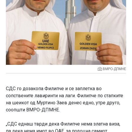
ВМРО-ДПМНЕ
СДС го дозакопа Филипче и се заплетка во
сопствените лавиринти на лаги. Филипче по стапките
на шеикот од Муртино Заев денес едно, утре друго,
соопшти ВМРО-ДПМНЕ.
„СДС еднаш тврди дека Филипче нема златна виза,
па дека нема имот во ОАЕ, за подоцна самиот