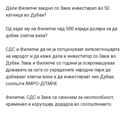
Дали Филипче заедно со Заев инвестирал во 50
катница во Дубаи?
Од каде му на Филипче над 500 илјади долари за да
добие златна виза?
СДС и Филипче да не ја потценуваат интелегенцијата
на народот и да каже дали е инвеститор со Заев во
Дубаи. Заев и Филипче со години ја осиромашуваа
државата за сега со украдените народни пари да
добиваат златни визи и да инвестираат низ Дубаи,
соопшти ВМРО-ДПМНЕ.
Филипче, СДС и Заев се синоним за неспособност,
криминал и корупција, додадоа во соопштението.