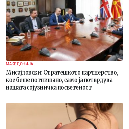
МАКЕДОНИЈА .
Мисајловски: Стратешкото партнерство,
кое беше потпишано, само ја потврдува
нашата сојузничка посветеност