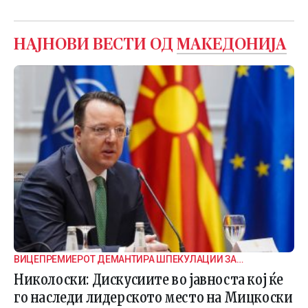
НАЈНОВИ ВЕСТИ ОД
МАКЕДОНИЈА
ВИЦЕПРЕМИЕРОТ ДЕМАНТИРА ШПЕКУЛАЦИИ ЗА
ВНАТРЕПАРТИСКИ ПОДЕЛБИ
Николоски: Дискусиите во јавноста кој ќе
го наследи лидерското место на Мицкоски