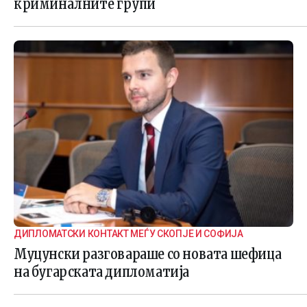
криминалните групи
ДИПЛОМАТСКИ КОНТАКТ МЕЃУ СКОПЈЕ И СОФИЈА
Муцунски разговараше со новата шефица
на бугарската дипломатија