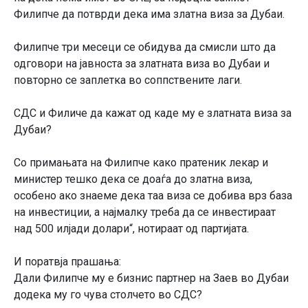
Филипче да потврди дека има златна виза за Дубаи.
Филипче три месеци се обидува да смисли што да
одговори на јавноста за златната виза во Дубаи и
повторно се заплетка во соппствените лаги.
СДС и Филиче да кажат од каде му е златната виза за
Дубаи?
Со примањата на Филипче како пратеник лекар и
министер тешко дека се доаѓа до златна виза,
особено ако знаеме дека таа виза се добива врз база
на инвестиции, а најмалку треба да се инвестираат
над 500 илјади долари“, нотираат од партијата.
И поратвја прашања:
Дали Филипче му е бизнис партнер на Заев во Дубаи
додека му го чува столчето во СДС?