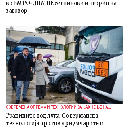
во ВМРО-ДПМНЕ се спинови и теории на
заговор
СОВРЕМЕНА ОПРЕМА И ТЕХНОЛОГИИ ЗА ЈАКНЕЊЕ НА
ГРАНИЧНАТА БЕЗБЕДНОСТ
Границите под лупа: Со германска
технологија против криумчарите и