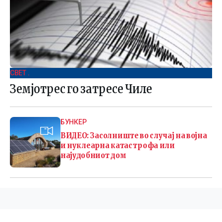
СВЕТ .
Земјотрес го затресе Чиле
БУНКЕР
ВИДЕО: Засолниште во случај на војна
и нуклеарна катастрофа или
најудобниот дом