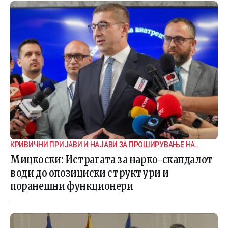
КРИВИЧНИ ПРИЈАВИ И НАЈАВИ ЗА ПРОШИРУВАЊЕ НА
ИСТРАГАТА
Мицкоски: Истрагата за нарко-скандалот
води до опозициски структури и
поранешни функционери