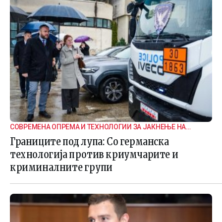
СОВРЕМЕНА ОПРЕМА И ТЕХНОЛОГИИ ЗА ЈАКНЕЊЕ НА
ГРАНИЧНАТА БЕЗБЕДНОСТ
Границите под лупа: Со германска
технологија против криумчарите и
криминалните групи