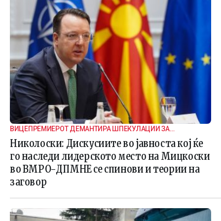
ВИЦЕПРЕМИЕРОТ ДЕМАНТИРА ШПЕКУЛАЦИИ ЗА
ВНАТРЕПАРТИСКИ ПОДЕЛБИ
Николоски: Дискусиите во јавноста кој ќе
го наследи лидерското место на Мицкоски
во ВМРО-ДПМНЕ се спинови и теории на
заговор