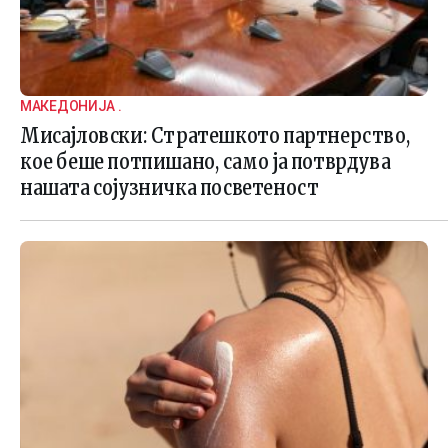
МАКЕДОНИЈА .
Мисајловски: Стратешкото партнерство,
кое беше потпишано, само ја потврдува
нашата сојузничка посветеност