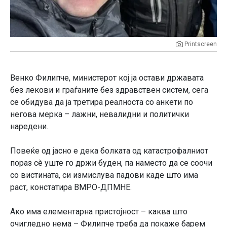
Printscreen
Венко Филипче, министерот кој ја остави државата
без лекови и граѓаните без здравствен систем, сега
се обидува да ја третира реалноста со анкети по
негова мерка – лажни, невалидни и политички
наредени.
Повеќе од јасно е дека болката од катастрофалниот
пораз сè уште го држи буден, па наместо да се соочи
со вистината, си измислува падови каде што има
раст, констатира ВМРО-ДПМНЕ.
Ако има елементарна пристојност – каква што
очигледно нема – Филипче треба да покаже барем