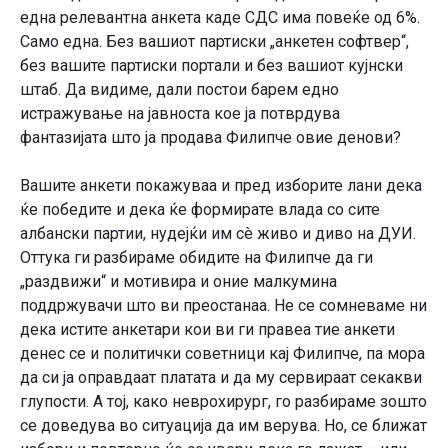
една релевантна анкета каде СДС има повеќе од 6%.
Само една. Без вашиот партиски „анкетен софтвер“,
без вашите партиски портали и без вашиот кујнски
штаб. Да видиме, дали постои барем едно
истражување на јавноста кое ја потврдува
фантазијата што ја продава Филипче овие денови?
Вашите анкети покажуваа и пред изборите лани дека
ќе победите и дека ќе формирате влада со сите
албански партии, нудејќи им сè живо и диво на ДУИ.
Оттука ги разбираме обидите на Филипче да ги
„раздвижи“ и мотивира и оние малкумина
поддржувачи што ви преостанаа. Не се сомневаме ни
дека истите анкетари кои ви ги правеа тие анкети
денес се и политички советници кај Филипче, па мора
да си ја оправдаат платата и да му сервираат секакви
глупости. А тој, како неврохирург, го разбираме зошто
се доведува во ситуација да им верува. Но, се ближат