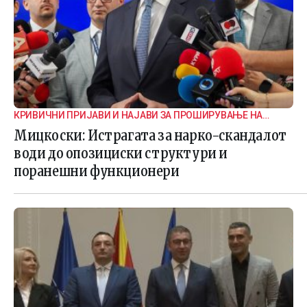
КРИВИЧНИ ПРИЈАВИ И НАЈАВИ ЗА ПРОШИРУВАЊЕ НА
ИСТРАГАТА
Мицкоски: Истрагата за нарко-скандалот
води до опозициски структури и
поранешни функционери