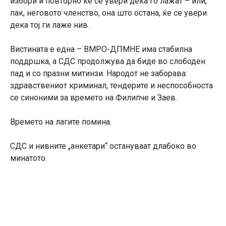
избори и повторно ќе се увери дека го лажат – или,
пак, неговото членство, она што остана, ќе се увери
дека тој ги лаже нив.
Вистината е една – ВМРО-ДПМНЕ има стабилна
поддршка, а СДС продолжува да биде во слободен
пад и со празни митинзи. Народот не заборава:
здравствениот криминал, тендерите и неспособноста
се синоними за времето на Филипче и Заев.
Времето на лагите помина.
СДС и нивните „анкетари“ остануваат длабоко во
минатото.