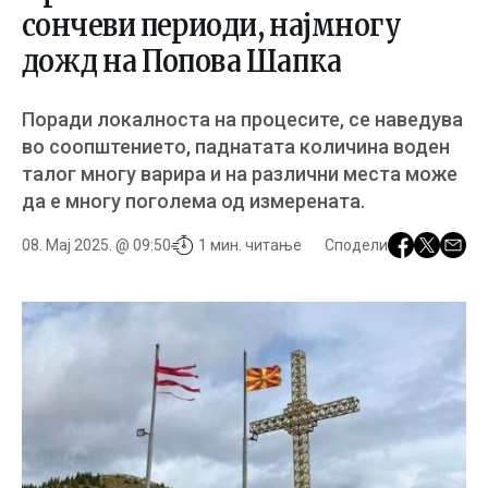
сончеви периоди, најмногу
дожд на Попова Шапка
Поради локалноста на процесите, се наведува
во соопштението, паднатата количина воден
талог многу варира и на различни места може
да е многу поголема од измерената.
08. Мај 2025. @ 09:50
1 мин. читање
Сподели