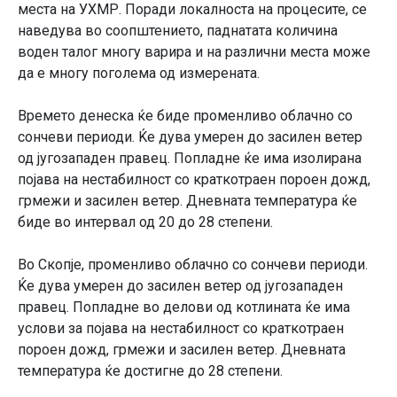
места на УХМР. Поради локалноста на процесите, се
наведува во соопштението, паднатата количина
воден талог многу варира и на различни места може
да е многу поголема од измерената.
Времето денеска ќе биде променливо облачно со
сончеви периоди. Ќе дува умерен до засилен ветер
од југозападен правец. Попладне ќе има изолирана
појава на нестабилност со краткотраен пороен дожд,
грмежи и засилен ветер. Дневната температура ќе
биде во интервал од 20 до 28 степени.
Во Скопје, променливо облачно со сончеви периоди.
Ќе дува умерен до засилен ветер од југозападен
правец. Попладне во делови од котлината ќе има
услови за појава на нестабилност со краткотраен
пороен дожд, грмежи и засилен ветер. Дневната
температура ќе достигне до 28 степени.