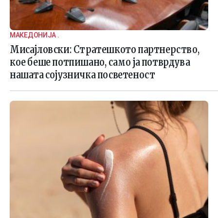
МАКЕДОНИЈА .
Мисајловски: Стратешкото партнерство,
кое беше потпишано, само ја потврдува
нашата сојузничка посветеност