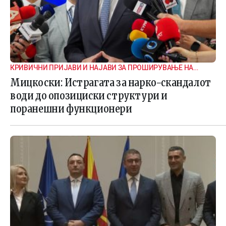
КРИВИЧНИ ПРИЈАВИ И НАЈАВИ ЗА ПРОШИРУВАЊЕ НА
ИСТРАГАТА
Мицкоски: Истрагата за нарко-скандалот
води до опозициски структури и
поранешни функционери