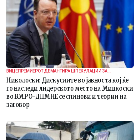
ВИЦЕПРЕМИЕРОТ ДЕМАНТИРА ШПЕКУЛАЦИИ ЗА
ВНАТРЕПАРТИСКИ ПОДЕЛБИ
Николоски: Дискусиите во јавноста кој ќе
го наследи лидерското место на Мицкоски
во ВМРО-ДПМНЕ се спинови и теории на
заговор