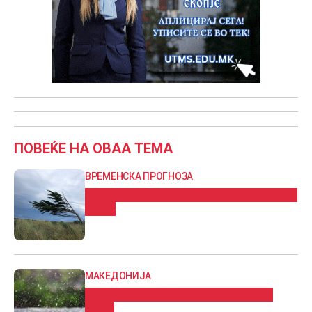
ПОВЕЌЕ НА ОВАА ТЕМА
ВРЕМЕНСКА ПРОГНОЗА
Променливо време со засилен северен
ветер
МАКЕДОНИЈА
Променливо облачно со повремен
дожд