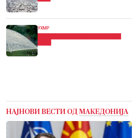
УХМР
За викендот дожд, град, грмежи и
ветер
НАЈНОВИ ВЕСТИ ОД
МАКЕДОНИЈА