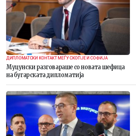
ДИПЛОМАТСКИ КОНТАКТ МЕЃУ СКОПЈЕ И СОФИЈА
Муцунски разговараше со новата шефица
на бугарската дипломатија