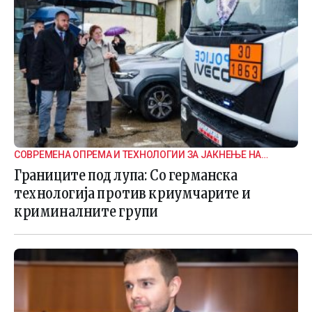
СОВРЕМЕНА ОПРЕМА И ТЕХНОЛОГИИ ЗА ЈАКНЕЊЕ НА
ГРАНИЧНАТА БЕЗБЕДНОСТ
Границите под лупа: Со германска
технологија против криумчарите и
криминалните групи