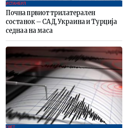
ИСТАНБУЛ
Почна првиот трилатерален
состанок – САД, Украина и Турција
седнаа на маса
СВЕТ .