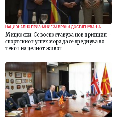
НАЦИОНАЛНО ПРИЗНАНИЕ ЗА ВРВНИ ДОСТИГНУВАЊА
Мицкоски: Се воспоставува нов принцип –
спортскиот успех мора да се вреднува во
текот на целиот живот