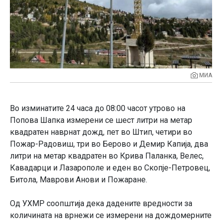
МИА
Во изминатите 24 часа до 08:00 часот утрово на
Попова Шапка измерени се шест литри на метар
квадратен наврнат дожд, пет во Штип, четири во
Пожар-Радовиш, три во Берово и Демир Капија, два
литри на метар квадратен во Крива Паланка, Велес,
Кавадарци и Лазарополе и еден во Скопје-Петровец,
Битола, Маврови Анови и Пожаране.
Од УХМР соопштија дека дадените вредности за
количината на врнежи се измерени на дождомерните