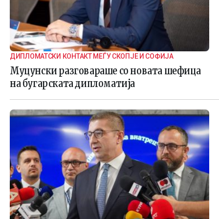
ДИПЛОМАТСКИ КОНТАКТ МЕЃУ СКОПЈЕ И СОФИЈА
Муцунски разговараше со новата шефица
на бугарската дипломатија