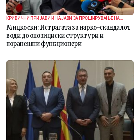
КРИВИЧНИ ПРИЈАВИ И НАЈАВИ ЗА ПРОШИРУВАЊЕ НА
ИСТРАГАТА
Мицкоски: Истрагата за нарко-скандалот
води до опозициски структури и
поранешни функционери