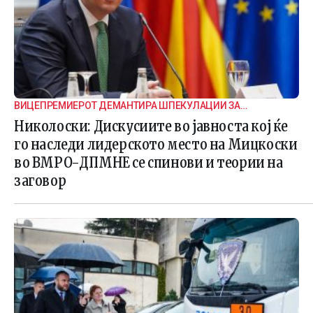
ВИЦЕПРЕМИЕРОТ ДЕМАНТИРА ШПЕКУЛАЦИИ ЗА
ВНАТРЕПАРТИСКИ ПОДЕЛБИ
Николоски: Дискусиите во јавноста кој ќе
го наследи лидерското место на Мицкоски
во ВМРО-ДПМНЕ се спинови и теории на
заговор