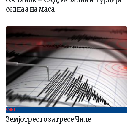
седнаа на маса
СВЕТ .
Земјотрес го затресе Чиле