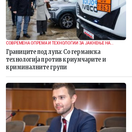
СОВРЕМЕНА ОПРЕМА И ТЕХНОЛОГИИ ЗА ЈАКНЕЊЕ НА
ГРАНИЧНАТА БЕЗБЕДНОСТ
Границите под лупа: Со германска
технологија против криумчарите и
криминалните групи