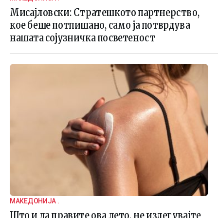
Мисајловски: Стратешкото партнерство,
кое беше потпишано, само ја потврдува
нашата сојузничка посветеност
МАКЕДОНИЈА .
Што и да правите ова лето, не излегувајте