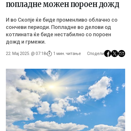
попладне можен пороен дожд
И во Скопје ќе биде променливо облачно со
сончеви периоди. Попладне во делови од
котлината ќе биде нестабилно со пороен
дожд и грмежи.
22. Мај 2025. @ 07:18
1 мин. читање
Сподели