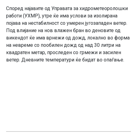
Според најавите од Управата за хидрометеоролошки
работи (УХМР), утре ќе има услови за изолирана
појава на нестабилност со умерен југозападен ветер.
Под влијание на нов влажен бран во деновите од
викендот ќе има врнежи од дожд, локално во форма
на невреме со пообилен дожд од над 30 литри на
квадратен метар, проследен со грмежи и засилен
ветер. Дневните температури ќе бидат во опаѓање.