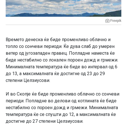
Freepik
Времето денеска ќе биде променливо облачно и
топло со сончеви периоди. Ќе дува слаб до умерен
ветер од југозападен правец. Попладне наместа ќе
биде нестабилно со локален пороен дожд и грмежи.
Минималната температура ќе биде во интервал од 6
до 13, а максималната ќе достигне од 23 до 29
степени Целзиусови.
И во Скопје ќе биде променливо облачно со сончеви
периоди. Попладне во делови од котлината ќе биде
нестабилно со пороен дожд и грмежи. Минималната
температура ќе се спушти до 12, а максималната ќе
достигне до 27 степени Целзиусови.