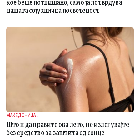
кое беше потпишано, само ја потврдува
нашата сојузничка посветеност
МАКЕДОНИЈА .
Што и да правите ова лето, не излегувајте
без средство за заштита од сонце