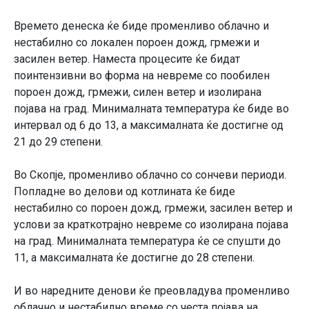
Времето денеска ќе биде променливо облачно и
нестабилно со локален пороен дожд, грмежи и
засилен ветер. Наместа процесите ќе бидат
поинтензивни во форма на невреме со пообилен
пороен дожд, грмежи, силен ветер и изолирана
појава на град. Минималната температура ќе биде во
интервал од 6 до 13, а максималната ќе достигне од
21 до 29 степени.
Во Скопје, променливо облачно со сончеви периоди.
Попладне во делови од котлината ќе биде
нестабилно со пороен дожд, грмежи, засилен ветер и
услови за краткотрајно невреме со изолирана појава
на град. Минималната температура ќе се спушти до
11, а максималната ќе достигне до 28 степени.
И во наредните денови ќе преовладува променливо
облачно и нестабилно време со честа појава на