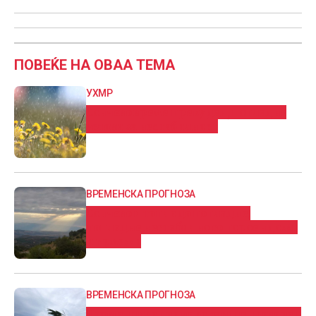
ПОВЕЌЕ НА ОВАА ТЕМА
УХМР
Сончево време преку ден, попладне
услови за нестабилност
ВРЕМЕНСКА ПРОГНОЗА
Сончево и топло до попладне,
попладне нестабилно со пороен дожд
и грмежи
ВРЕМЕНСКА ПРОГНОЗА
Променливо време со засилен северен