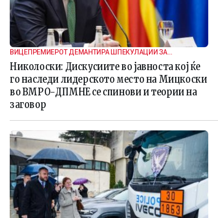
ВИЦЕПРЕМИЕРОТ ДЕМАНТИРА ШПЕКУЛАЦИИ ЗА
ВНАТРЕПАРТИСКИ ПОДЕЛБИ
Николоски: Дискусиите во јавноста кој ќе
го наследи лидерското место на Мицкоски
во ВМРО-ДПМНЕ се спинови и теории на
заговор