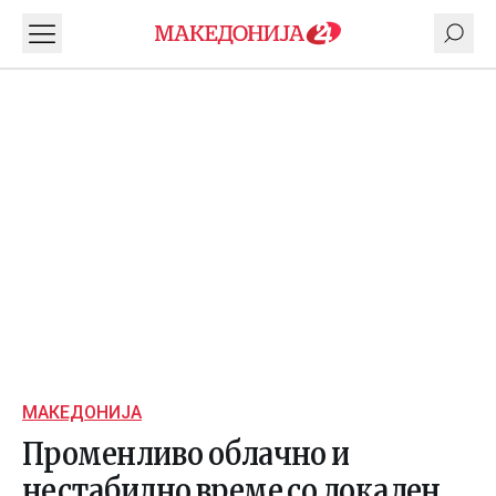
МАКЕДОНИЈА
Променливо облачно и
нестабилно време со локален