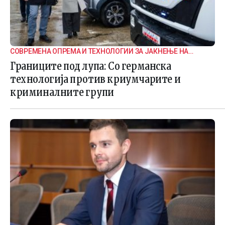
СОВРЕМЕНА ОПРЕМА И ТЕХНОЛОГИИ ЗА ЈАКНЕЊЕ НА
ГРАНИЧНАТА БЕЗБЕДНОСТ
Границите под лупа: Со германска
технологија против криумчарите и
криминалните групи