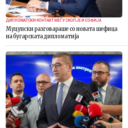
ДИПЛОМАТСКИ КОНТАКТ МЕЃУ СКОПЈЕ И СОФИЈА
Муцунски разговараше со новата шефица
на бугарската дипломатија