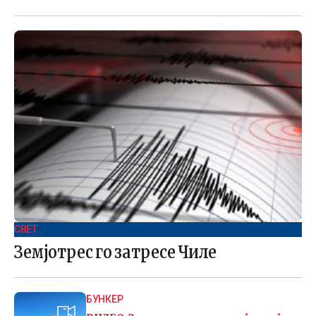
СВЕТ .
Земјотрес го затресе Чиле
БУНКЕР