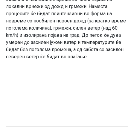
локални врнежи од дожд и грмежи. Наместа
процесите ќе бидат поинтензивни во форма на
невреме со пообилен пороен дожд (за кратко време
поголема количина), грмежи, силен ветер (над 60
km/h) и изолирана појава на град. До петок ќе дува
умерен до засилен јужен ветер и температурите ќе
бидат без поголема промена, а од сабота со засилен
северен ветер ќе бидат во опаѓање.