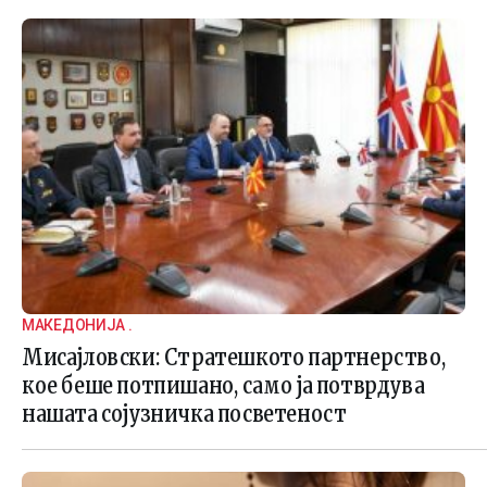
МАКЕДОНИЈА .
Мисајловски: Стратешкото партнерство,
кое беше потпишано, само ја потврдува
нашата сојузничка посветеност