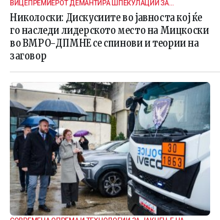
ВИЦЕПРЕМИЕРОТ ДЕМАНТИРА ШПЕКУЛАЦИИ ЗА
ВНАТРЕПАРТИСКИ ПОДЕЛБИ
Николоски: Дискусиите во јавноста кој ќе
го наследи лидерското место на Мицкоски
во ВМРО-ДПМНЕ се спинови и теории на
заговор