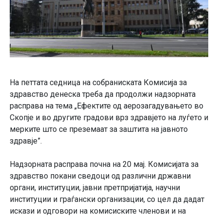
На петтата седница на собраниската Комисија за
здравство денеска треба да продолжи надзорната
расправа на тема „Ефектите од аерозагадувањето во
Скопје и во другите градови врз здравјето на луѓето и
мерките што се преземаат за заштита на јавното
здравје”.
Надзорната расправа почна на 20 мај. Комисијата за
здравство покани сведоци од различни државни
органи, институции, јавни претпријатија, научни
институции и граѓански организации, со цел да дадат
искази и одговори на комисиските членови и на