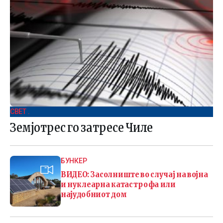
СВЕТ .
Земјотрес го затресе Чиле
БУНКЕР
ВИДЕО: Засолниште во случај на војна
и нуклеарна катастрофа или
најудобниот дом