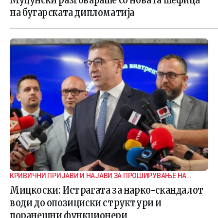
на бугарската дипломатија
КРИВИЧНИ ПРИЈАВИ И НАЈАВИ ЗА ПРОШИРУВАЊЕ НА
ИСТРАГАТА
Мицкоски: Истрагата за нарко-скандалот
води до опозициски структури и
поранешни функционери