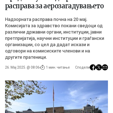
расправа за аерозагадувањето
Надзорната расправа почна на 20 мај.
Комисијата за здравство покани сведоци од
различни државни органи, институции, јавни
претпријатија, научни институции и граѓански
организации, со цел да дадат искази и
одговори на комисиските членови и на
другите пратеници.
26. Мај 2025. @ 08:06
1 мин. читање
Сподели