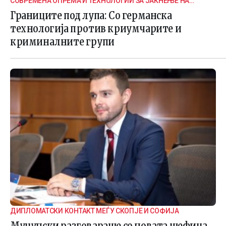
СОВРЕМЕНА ОПРЕМА И ТЕХНОЛОГИИ ЗА ЈАКНЕЊЕ НА
ГРАНИЧНАТА БЕЗБЕДНОСТ
Границите под лупа: Со германска
технологија против криумчарите и
криминалните групи
ДИПЛОМАТСКИ КОНТАКТ МЕЃУ СКОПЈЕ И СОФИЈА
Муцунски разговараше со новата шефица