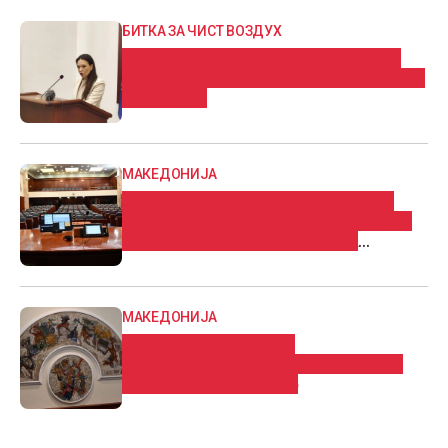
БИТКА ЗА ЧИСТ ВОЗДУХ
Борба против аерозагадувањето во
Македонија: Донесени 16 препораки и
заклучоци
МАКЕДОНИЈА
Пешева: Власта на СДС не направи
ништо против загадувањето, од 2018
нема никаква реализација на
програмите
МАКЕДОНИЈА
Надзорна расправа за
аерозагадувањето на собраниската
Комисија за здравство