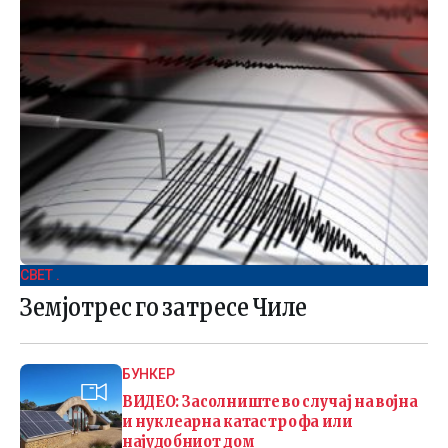
СВЕТ .
Земјотрес го затресе Чиле
БУНКЕР
ВИДЕО: Засолниште во случај на војна
и нуклеарна катастрофа или
најудобниот дом