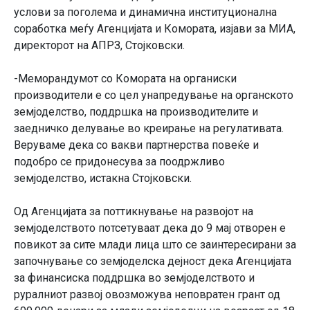
услови за поголема и динамична институционална
соработка меѓу Агенцијата и Комората, изјави за МИA,
директорот на АПРЗ, Стојковски.
-Меморандумот со Комората на органиски
производители е со цел унапредување на органското
земјоделство, поддршка на производителите и
заедничко делување во креирање на регулативата.
Веруваме дека со вакви партнерства повеќе и
подобро се придонесува за поодржливо
земјоделство, истакна Стојковски.
Од Агенцијата за поттикнување на развојот на
земјоделството потсетуваат дека до 9 мај отворен e
повикот за сите млади лица што се заинтересирани за
започнување со земјоделска дејност дека Агенцијата
за финансиска поддршка во земјоделството и
руралниот развој овозможува неповратен грант од