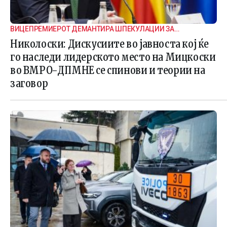
ВИЦЕПРЕМИЕРОТ ДЕМАНТИРА ШПЕКУЛАЦИИ ЗА
ВНАТРЕПАРТИСКИ ПОДЕЛБИ
Николоски: Дискусиите во јавноста кој ќе
го наследи лидерското место на Мицкоски
во ВМРО-ДПМНЕ се спинови и теории на
заговор