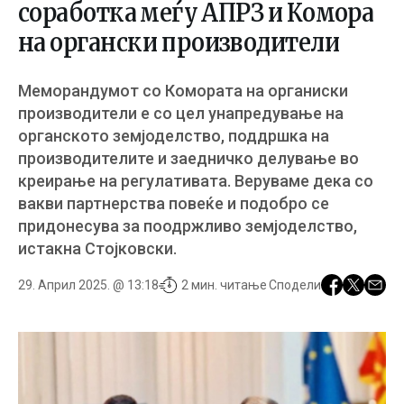
соработка меѓу АПРЗ и Комора
на органски производители
Меморандумот со Комората на органиски
производители е со цел унапредување на
органското земјоделство, поддршка на
производителите и заедничко делување во
креирање на регулативата. Веруваме дека со
вакви партнерства повеќе и подобро се
придонесува за поодржливо земјоделство,
истакна Стојковски.
29. Април 2025. @ 13:18
2 мин. читање
Сподели