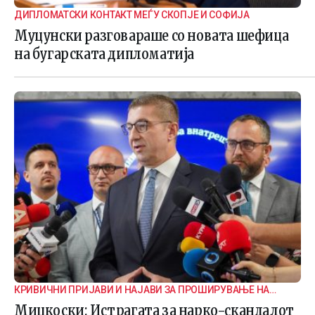
ДИПЛОМАТСКИ КОНТАКТ МЕЃУ СКОПЈЕ И СОФИЈА
Муцунски разговараше со новата шефица
на бугарската дипломатија
КРИВИЧНИ ПРИЈАВИ И НАЈАВИ ЗА ПРОШИРУВАЊЕ НА
ИСТРАГАТА
Мицкоски: Истрагата за нарко-скандалот