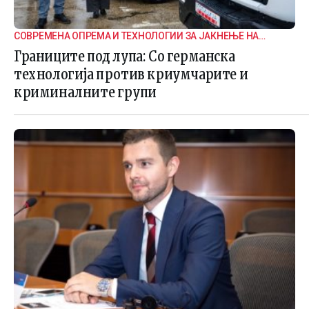
СОВРЕМЕНА ОПРЕМА И ТЕХНОЛОГИИ ЗА ЈАКНЕЊЕ НА
ГРАНИЧНАТА БЕЗБЕДНОСТ
Границите под лупа: Со германска
технологија против криумчарите и
криминалните групи