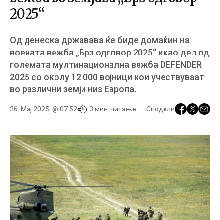
2025“
Од денеска државава ќе биде домаќин на
воената вежба „Брз одговор 2025“ ккао дел од
големата мултинационална вежба DEFENDER
2025 со околу 12.000 војници кои учествуваат
во различни земји низ Европа.
26. Мај 2025. @ 07:52
3 мин. читање
Сподели