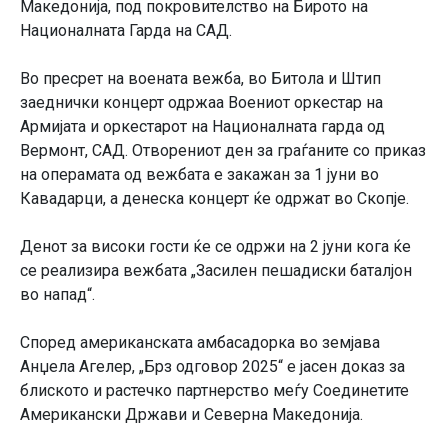
Македонија, под покровителство на Бирото на
Националната Гарда на САД.
Во пресрет на воената вежба, во Битола и Штип
заеднички концерт одржаа Воениот оркестар на
Армијата и оркестарот на Националната гарда од
Вермонт, САД. Отворениот ден за граѓаните со приказ
на операмата од вежбата е закажан за 1 јуни во
Кавадарци, а денеска концерт ќе одржат во Скопје.
Денот за високи гости ќе се одржи на 2 јуни кога ќе
се реализира вежбата „Засилен пешадиски баталјон
во напад“.
Според американската амбасадорка во земјава
Анџела Агелер, „Брз одговор 2025“ е јасен доказ за
блиското и растечко партнерство меѓу Соединетите
Американски Држави и Северна Македонија.