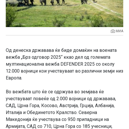
МИА
Од денеска државава ќе биде домаќин на воената
вежба „Брз одговор 2025“ ккао дел од големата
мултинационална вежба DEFENDER 2025 со околу
12.000 војници кои учествуваат во различни земји низ
Европа.
Во вежбата што ќе се одржува во земјава ќе
учествуваат повеќе од 2.000 војници од државава,
САД, Црна Гора, Косово, Австрија, Грција, Албанија,
Италија и Обединетото Кралство. Северна
Македонија ќе учествува со 950 припадници на
Армијата, САД со 710, Црна Гора со 185 учесници,