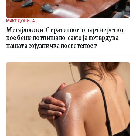
МАКЕДОНИЈА .
Мисајловски: Стратешкото партнерство,
кое беше потпишано, само ја потврдува
нашата сојузничка посветеност