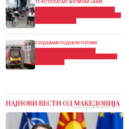
13.457 ПОЛАГААТ АНГЛИСКИ ЈАЗИК
Втор екстерен испит од државната
матура, најмногу пријавени за тестот
по англиски јазик
СОЗДАВАМЕ ПОДОБРИ УСЛОВИ!
ВИДЕО: Запуштена хала на
Македонски Железници Транспорт
доби нов лик
НАЈНОВИ ВЕСТИ ОД
МАКЕДОНИЈА