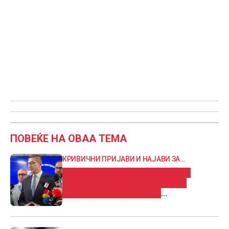
ПОВЕЌЕ НА ОВАА ТЕМА
КРИВИЧНИ ПРИЈАВИ И НАЈАВИ ЗА
ПРОШИРУВАЊЕ НА ИСТРАГАТА
Мицкоски: Истрагата за нарко-
скандалот води до опозициски
структури и поранешни
функционери