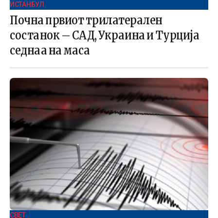
ИСТАНБУЛ
Почна првиот трилатерален
состанок – САД, Украина и Турција
седнаа на маса
СВЕТ .