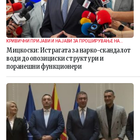
КРИВИЧНИ ПРИЈАВИ И НАЈАВИ ЗА ПРОШИРУВАЊЕ НА
ИСТРАГАТА
Мицкоски: Истрагата за нарко-скандалот
води до опозициски структури и
поранешни функционери