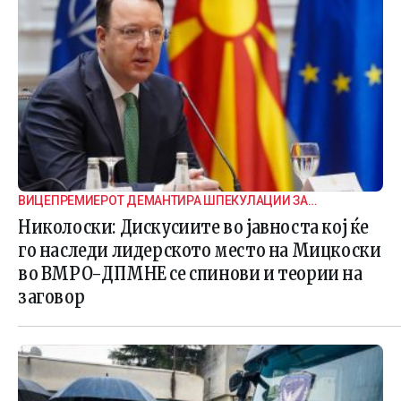
ВИЦЕПРЕМИЕРОТ ДЕМАНТИРА ШПЕКУЛАЦИИ ЗА
ВНАТРЕПАРТИСКИ ПОДЕЛБИ
Николоски: Дискусиите во јавноста кој ќе
го наследи лидерското место на Мицкоски
во ВМРО-ДПМНЕ се спинови и теории на
заговор