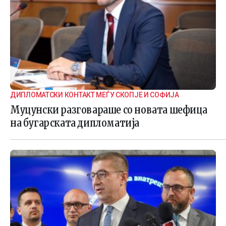
ДИПЛОМАТСКИ КОНТАКТ МЕЃУ СКОПЈЕ И СОФИЈА
Муцунски разговараше со новата шефица
на бугарската дипломатија