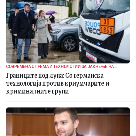
СОВРЕМЕНА ОПРЕМА И ТЕХНОЛОГИИ ЗА ЈАКНЕЊЕ НА
ГРАНИЧНАТА БЕЗБЕДНОСТ
Границите под лупа: Со германска
технологија против криумчарите и
криминалните групи