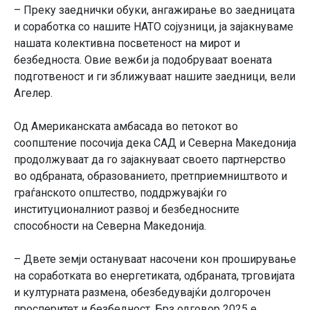
– Преку заеднички обуки, ангажирање во заедницата
и соработка со нашите НАТО сојузници, ја зајакнуваме
нашата колективна посветеност на мирот и
безбедноста. Овие вежби ја подобруваат воената
подготвеност и ги зближуваат нашите заедници, вели
Агелер.
Од Американската амбасада во петокот во
соопштение посочија дека САД и Северна Македонија
продолжуваат да го зајакнуваат своето партнерство
во одбраната, образованието, претприемништвото и
граѓанското општество, поддржувајќи го
институционалниот развој и безбедносните
способности на Северна Македонија.
– Двете земји остануваат насочени кон проширување
на соработката во енергетиката, одбраната, трговијата
и културната размена, обезбедувајќи долгорочен
просперитет и безбедност. Брз одговор 2025 е