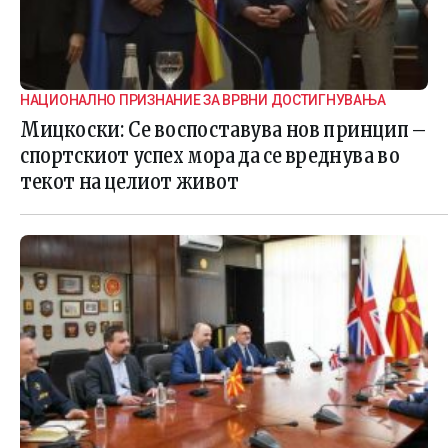
НАЦИОНАЛНО ПРИЗНАНИЕ ЗА ВРВНИ ДОСТИГНУВАЊА
Мицкоски: Се воспоставува нов принцип –
спортскиот успех мора да се вреднува во
текот на целиот живот