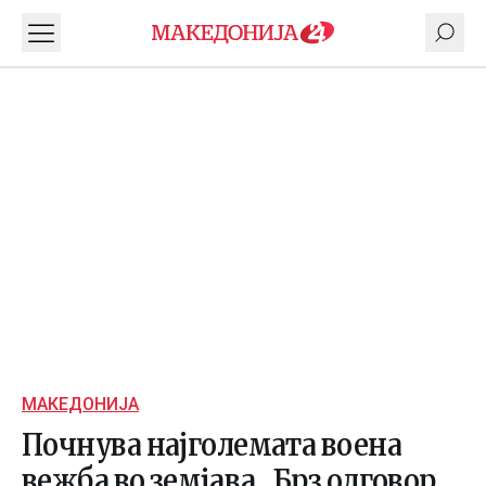
МАКЕДОНИЈА
Почнува најголемата воена
вежба во земјава „Брз одговор