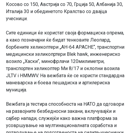
Косово со 150, Австрија со 70, Грција 50, Албанија 30,
Италија 30 и обединетото Кралство со двајца
учесници.
Сите единици ќе користат своја формациска опрема,
а како позначајни ќе бидат тенковите Леопард,
борбените хеликоптери „AH-64 APACHE“, транспортни
медицински хеликопртери Blek hawk, инженериско
возило „Хаски“, минофрлачи 120милиметри,
транспортен хеликоптер Ми 8/17 и оклопни возила
JLTV i HMMWV. На вежбата ќе се користи стандардна
маневарска и боева пешадиска и артилериска
муниција.
Вежбата ја тестира способноста на НАТО да одговори
на развојните безбедносни закани, вклучувајќи и
сајбер напади, служејќи како важна платформа за
усовршување на мултинационалната соработка и
потврдување на подготвеноста на силите-учеснички