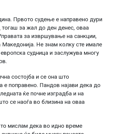
дина. Првото судење е направено дури
д тогаш за жал до ден денес, оваа
 Управата за извршување на санкции,
а Македонија. Не знам колку сте имале
е европска судница и заслужува многу
ов.
чна состојба и се она што
га е поправено. Пандов најави дека до
следната ќе почне изградба и на
то се наоѓа во близина на оваа
што мислам дека во идно време