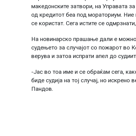
македонските затвори, на Управата за
од кредитот беа под мораториум. Ние 
се користат. Сега истите се одмрзнати
На новинарско прашање дали е можно 
судењето за случајот со пожарот во 
верува и затоа испрати апел до судиите
-Јас во тоа име и се обраќам сега, как
биде судија на тој случај, но искрено 
Пандов.