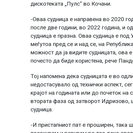
дискотеката „Пулс“ во Кочани.
-Оваа судница е направена во 2020 го
после две години, во 2022 година, и о
судница е празна. Оваа судница е под
меѓутоа пред се и над се, на Републик
можност да ја видите судницата, ова 
почесто да биде користена, рече Панд
Тој напомена дека судницата е во одли
недостасувало од технички аспект, се
крајот на годината или до почеток на 
втората фаза од затворот Идризово, ш
судница.
-И пристапниот пат е проширен, така 