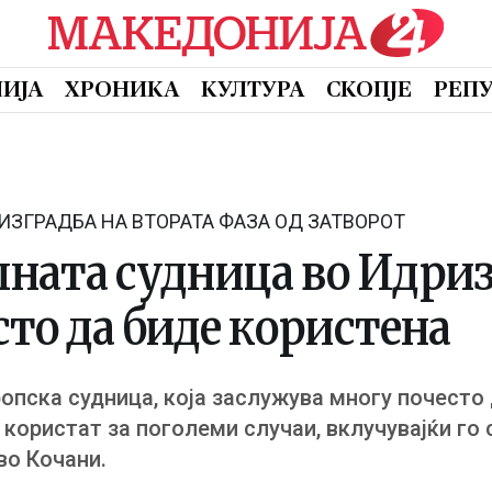
ИЈА
ХРОНИКА
КУЛТУРА
СКОПЈЕ
РЕП
 ИЗГРАДБА НА ВТОРАТА ФАЗА ОД ЗАТВОРОТ
лната судница во Идри
то да биде користена
опска судница, која заслужува многу почесто
 користат за поголеми случаи, вклучувајќи го 
во Кочани.