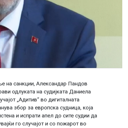
ње на санкции, Александар Пандов
рави одлуката на судијката Даниела
учајот „Адитив“ во дигиталната
нува збор за европска судница, која
стена и испрати апел до сите судии да
увајќи го случајот и со пожарот во