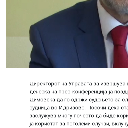
Директорот на Управата за извршува
денеска на прес-конференција ја позд
Димовска да го одржи судењето за сл
судница во Идризово. Посочи дека ста
заслужува многу почесто да биде кори
ја користат за поголеми случаи, вклуч