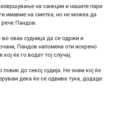
 извршување на санкции и нашите пари
ги имавме на сметка, но не можеа да
, рече Пандов.
во оваа судница да се одржи и
Кочани, Пандов напомена оти искрено
 кој ќе го водат тој случај.
о повик до секој судија. Не знам кој ќе
верувам дека ќе се одвива тука, додаде