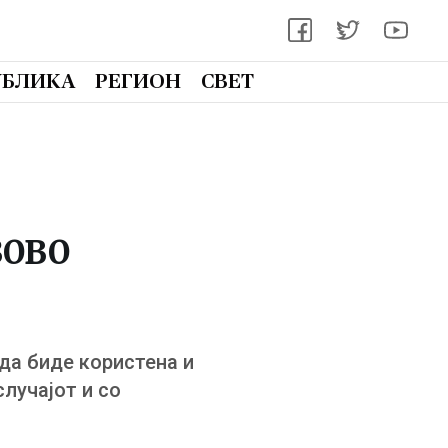
УБЛИКА
РЕГИОН
СВЕТ
зово
 да биде користена и
случајот и со