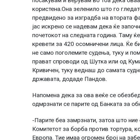
посакувам и верувам во тоа дека оваа
користена.Она зеленило што го гледат
предвидено за изградба на втората фа
јас искрено се надевам дека ќе започн
почетокот на следната година. Таму ќе
кревети за 420 осомничени лица. Ќе б
не само поголемите судења, туку и пом
прават спроводи од Шутка или од Кума
Кривичен, туку веднаш до самата судн
државата, додаде Пандов.
Напомена дека за ова веќе се обезбе
одмрзнати се парите од Банката за обн
-Парите беа замрзнати, затоа што ние
Комитетот за борба против тортура, ко
Европа. Тие имаа огромен број на заб