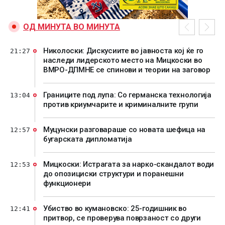
ОД МИНУТА ВО МИНУТА
Николоски: Дискусиите во јавноста кој ќе го
21:27
наследи лидерското место на Мицкоски во
ВМРО-ДПМНЕ се спинови и теории на заговор
Границите под лупа: Со германска технологија
13:04
против криумчарите и криминалните групи
Муцунски разговараше со новата шефица на
12:57
бугарската дипломатија
Мицкоски: Истрагата за нарко-скандалот води
12:53
до опозициски структури и поранешни
функционери
Убиство во кумановско: 25-годишник во
12:41
притвор, се проверува поврзаност со други