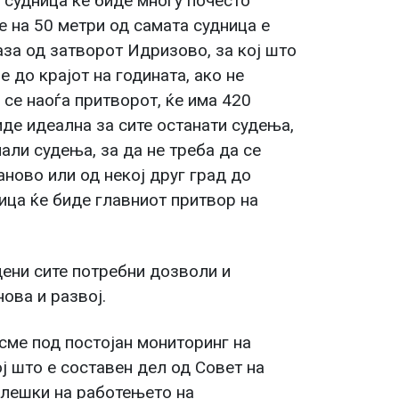
 судница ќе биде многу почесто
е на 50 метри од самата судница е
за од затворот Идризово, за кој што
е до крајот на годината, ако не
 се наоѓа притворот, ќе има 420
иде идеална за сите останати судења,
али судења, за да не треба да се
ново или од некој друг град до
ица ќе биде главниот притвор на
дени сите потребни дозволи и
ова и развој.
 сме под постојан мониторинг на
ј што е составен дел од Совет на
елешки на работењето на