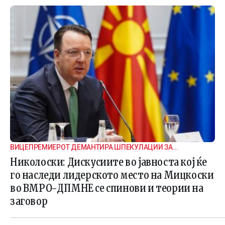
ВИЦЕПРЕМИЕРОТ ДЕМАНТИРА ШПЕКУЛАЦИИ ЗА
ВНАТРЕПАРТИСКИ ПОДЕЛБИ
Николоски: Дискусиите во јавноста кој ќе
го наследи лидерското место на Мицкоски
во ВМРО-ДПМНЕ се спинови и теории на
заговор