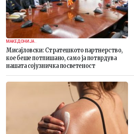
МАКЕДОНИЈА .
Мисајловски: Стратешкото партнерство,
кое беше потпишано, само ја потврдува
нашата сојузничка посветеност