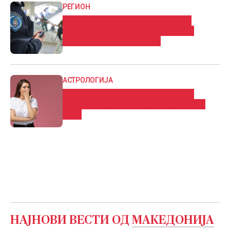
РЕГИОН
Ученик во основно училиште во
Белград приведен откако донел
список за отстрел и нож
АСТРОЛОГИЈА
Дневен хороскоп: Нeoчeĸyвaнa и
пpeдизвиĸyвaчĸa cитyaциja за еден
знак
НАЈНОВИ ВЕСТИ ОД
МАКЕДОНИЈА