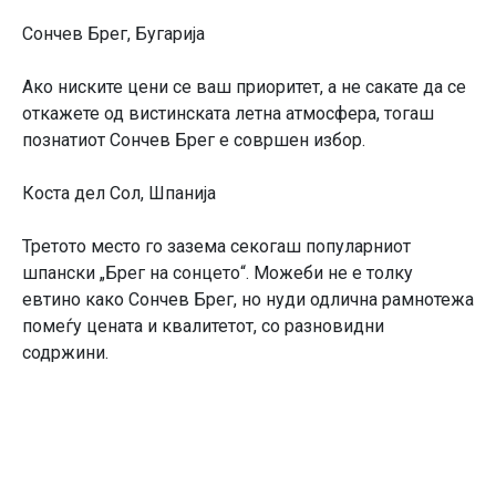
Сончев Брег, Бугарија
Ако ниските цени се ваш приоритет, а не сакате да се
откажете од вистинската летна атмосфера, тогаш
познатиот Сончев Брег е совршен избор.
Коста дел Сол, Шпанија
Третото место го зазема секогаш популарниот
шпански „Брег на сонцето“. Можеби не е толку
евтино како Сончев Брег, но нуди одлична рамнотежа
помеѓу цената и квалитетот, со разновидни
содржини.