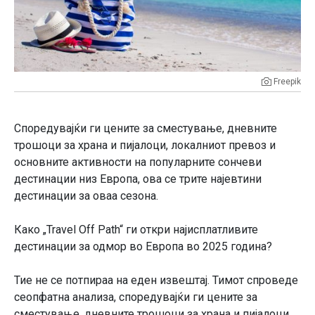
Freepik
Споредувајќи ги цените за сместување, дневните
трошоци за храна и пијалоци, локалниот превоз и
основните активности на популарните сончеви
дестинации низ Европа, ова се трите најевтини
дестинации за оваа сезона.
Како „Travel Off Path“ ги откри најисплатливите
дестинации за одмор во Европа во 2025 година?
Тие не се потпираа на еден извештај. Тимот спроведе
сеопфатна анализа, споредувајќи ги цените за
сместување, дневните трошоци за храна и пијалоци,