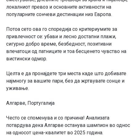
локалниот превоз и основните активности на
популарните сончеви дестинации низ Европа.
Потоа сето ова го споредија со критериумите за
привлечност се: убави и лесно достапни плажи,
сигурно добро време, безбедност, позитивни
впечатоци од патниците и тоа бесценето чувство на
вистински одмор.
Целта е да пронајдете три места каде што добивате
најмногу за вашите пари, без да жртвувате сонце и
уживање.
Алгарве, Португалија
Често се споменува и со причина! Анализата
потврдува дека Алгарве останува шампион во однос
на односот цена-квалитет во 2025 година.