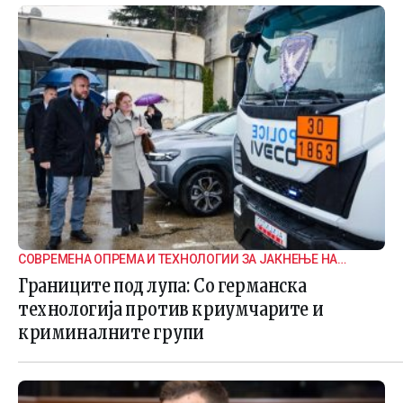
СОВРЕМЕНА ОПРЕМА И ТЕХНОЛОГИИ ЗА ЈАКНЕЊЕ НА
ГРАНИЧНАТА БЕЗБЕДНОСТ
Границите под лупа: Со германска
технологија против криумчарите и
криминалните групи