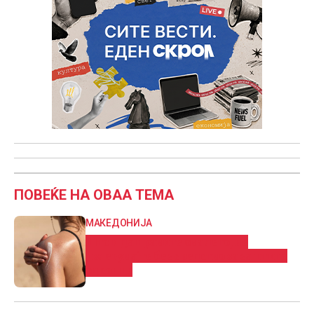
ПОВЕЌЕ НА ОВАА ТЕМА
МАКЕДОНИЈА
Што и да правите ова лето, не
излегувајте без средство за заштита
од сонце