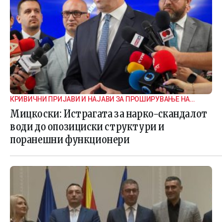
КРИВИЧНИ ПРИЈАВИ И НАЈАВИ ЗА ПРОШИРУВАЊЕ НА
ИСТРАГАТА
Мицкоски: Истрагата за нарко-скандалот
води до опозициски структури и
поранешни функционери