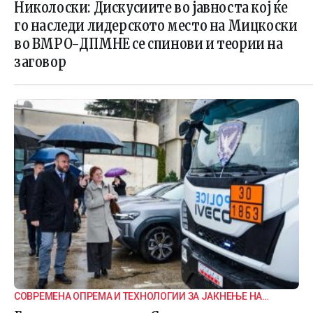
ВНАТРЕПАРТИСКИ ПОДЕЛБИ
Николоски: Дискусиите во јавноста кој ќе
го наследи лидерското место на Мицкоски
во ВМРО-ДПМНЕ се спинови и теории на
заговор
СОВРЕМЕНА ОПРЕМА И ТЕХНОЛОГИИ ЗА ЈАКНЕЊЕ НА
ГРАНИЧНАТА БЕЗБЕДНОСТ