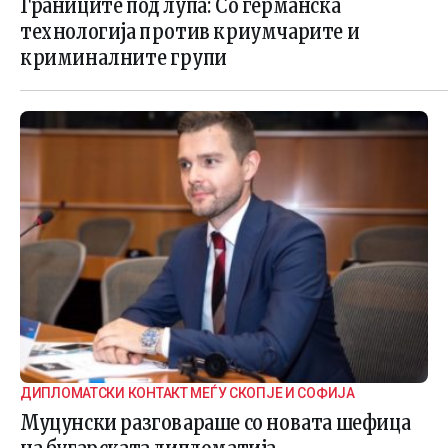
Границите под лупа: Со германска
технологија против криумчарите и
криминалните групи
ДИПЛОМАТСКИ КОНТАКТ МЕЃУ СКОПЈЕ И СОФИЈА
Муцунски разговараше со новата шефица