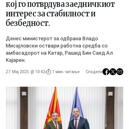
кој го потврдува заедничкиот
интерес за стабилност и
безбедност.
Денес министерот за одбрана Владо
Мисајловски оствари работна средба со
амбасадорот на Катар, Рашид Бин Саед Ал
Кајарен.
27. Мај 2025. @ 10:42
1 мин. читање
Сподели