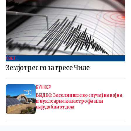
СВЕТ .
Земјотрес го затресе Чиле
БУНКЕР
ВИДЕО: Засолниште во случај на војна
и нуклеарна катастрофа или
најудобниот дом