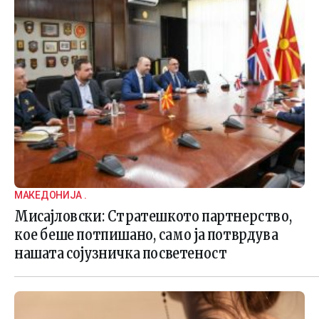
МАКЕДОНИЈА .
Мисајловски: Стратешкото партнерство,
кое беше потпишано, само ја потврдува
нашата сојузничка посветеност