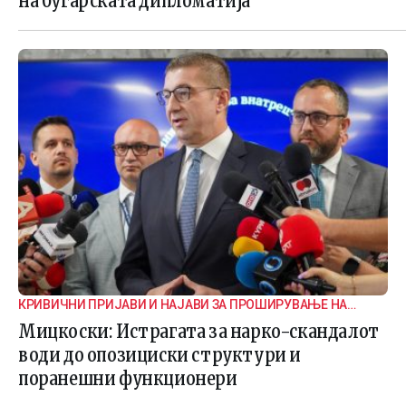
на бугарската дипломатија
КРИВИЧНИ ПРИЈАВИ И НАЈАВИ ЗА ПРОШИРУВАЊЕ НА
ИСТРАГАТА
Мицкоски: Истрагата за нарко-скандалот
води до опозициски структури и
поранешни функционери