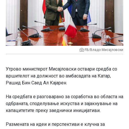
FB/Владо Мисајловски
Утрово министерот Мисајловски оствари средба со
вршителот на должност во амбасадата на Катар,
Рашид Бин Саед Ал Кајарен.
На средбата е разговарано за соработка во областа на
одбраната, споделување искуства и зајакнување на
капацитетите преку заеднички иницијативи.
Размената на идеи и перспективи е клучна за