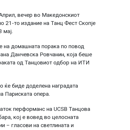
 Април, вечер во Македонскиот
о 21-то издание на Танц Фест Скопје
 мај.
е на домашната порака по повод
јана Данчевска Ровчанин, која беше
раката од Танцовиот одбор на ИТИ
о ќе биде доделена наградата
на Париската опера.
раток перформанс на UCSB Танцова
бара, кој е вовед во целосната
и – гласови на светлината и