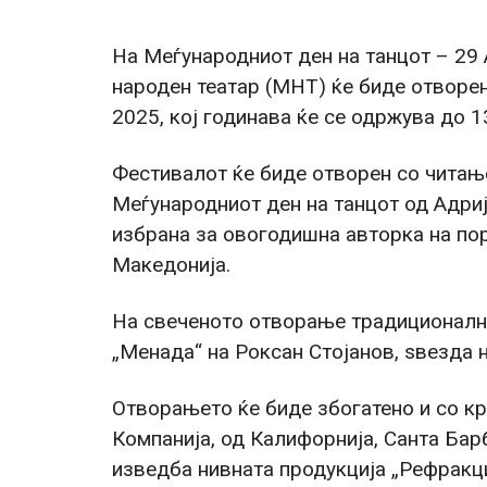
На Меѓународниот ден на танцот – 29
народен театар (МНТ) ќе биде отворен
2025, кој годинава ќе се одржува до 13
Фестивалот ќе биде отворен со читањ
Меѓународниот ден на танцот од Адри
избрана за овогодишна авторка на по
Македонија.
На свеченото отворање традиционалн
„Менада“ на Роксан Стојанов, ѕвезда 
Отворањето ќе биде збогатено и со к
Компанија, од Калифорнија, Санта Бар
изведба нивната продукција „Рефракци