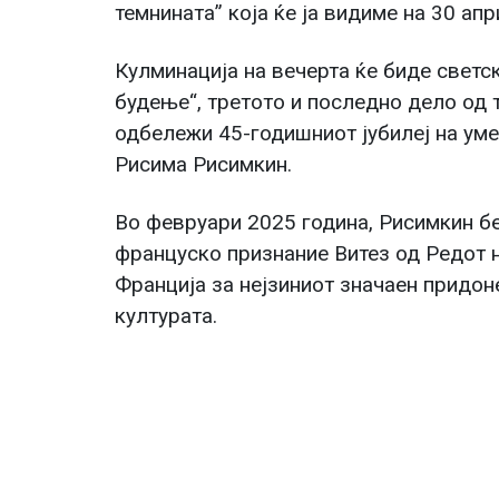
темнината” која ќе ја видиме на 30 ап
Кулминација на вечерта ќе биде светс
будење“, третото и последно дело од т
одбележи 45-годишниот јубилеј на ум
Рисима Рисимкин.
Во февруари 2025 година, Рисимкин б
француско признание Витез од Редот н
Франција за нејзиниот значаен придон
културата.