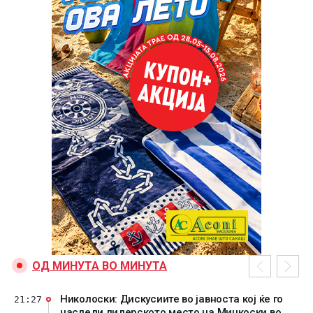
ОД МИНУТА ВО МИНУТА
Николоски: Дискусиите во јавноста кој ќе го
21:27
наследи лидерското место на Мицкоски во