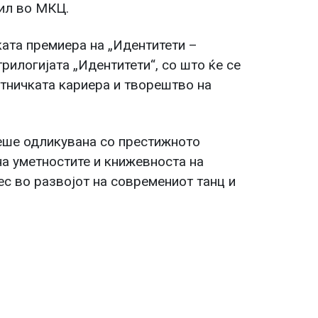
рил во МКЦ.
ката премиера на „Идентитети –
рилогијата „Идентитети“, со што ќе се
етничката кариера и творештво на
еше одликувана со престижното
а уметностите и книжевноста на
ес во развојот на современиот танц и