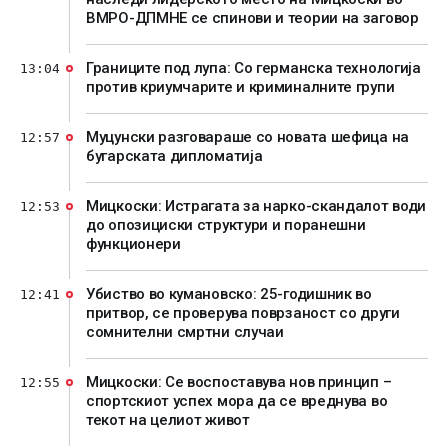
ВМРО-ДПМНЕ се спинови и теории на заговор
Границите под лупа: Со германска технологија
13:04
против криумчарите и криминалните групи
Муцунски разговараше со новата шефица на
12:57
бугарската дипломатија
Мицкоски: Истрагата за нарко-скандалот води
12:53
до опозициски структури и поранешни
функционери
Убиство во кумановско: 25-годишник во
12:41
притвор, се проверува поврзаност со други
сомнителни смртни случаи
Мицкоски: Се воспоставува нов принцип –
12:55
спортскиот успех мора да се вреднува во
текот на целиот живот