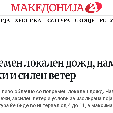
ИЈА
ХРОНИКА
КУЛТУРА
СКОПЈЕ
РЕП
емен локален дожд, на
и и силен ветер
нливо облачно со повремен локален дожд. На
жи, засилен ветер и услови за изолирана поја
ра ќе биде во интервал од 4 до 11, а максим