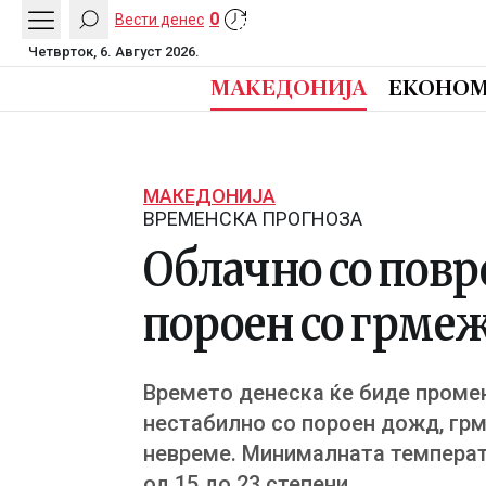
0
Вести денес
Четврток, 6. Август 2026.
МАКЕДОНИЈА
ЕКОНОМ
МАКЕДОНИЈА
ВРЕМЕНСКА ПРОГНОЗА
Облачно со повр
пороен со грмеж
Времето денеска ќе биде проме
нестабилно со пороен дожд, грме
невреме. Минималната температу
од 15 до 23 степени.