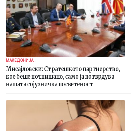
МАКЕДОНИЈА .
Мисајловски: Стратешкото партнерство,
кое беше потпишано, само ја потврдува
нашата сојузничка посветеност