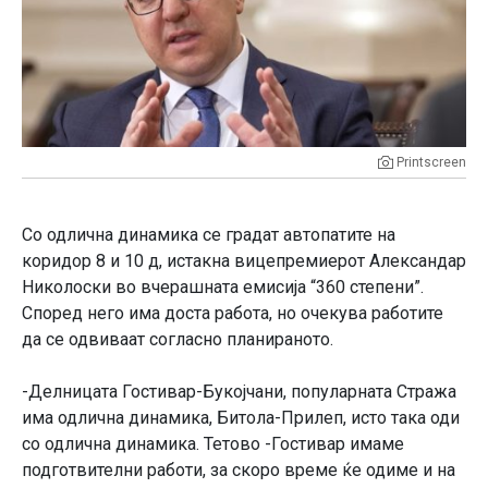
Printscreen
Со одлична динамика се градат автопатите на
коридор 8 и 10 д, истакна вицепремиерот Александар
Николоски во вчерашната емисија “360 степени”.
Според него има доста работа, но очекува работите
да се одвиваат согласно планираното.
-Делницата Гостивар-Букојчани, популарната Стража
има одлична динамика, Битола-Прилеп, исто така оди
со одлична динамика. Тетово -Гостивар имаме
подготвителни работи, за скоро време ќе одиме и на