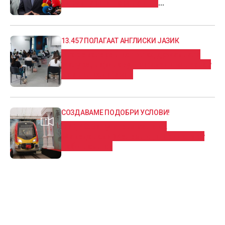
структури и поранешни
функционери
13.457 ПОЛАГААТ АНГЛИСКИ ЈАЗИК
Втор екстерен испит од државната
матура, најмногу пријавени за тестот
по англиски јазик
СОЗДАВАМЕ ПОДОБРИ УСЛОВИ!
ВИДЕО: Запуштена хала на
Македонски Железници Транспорт
доби нов лик