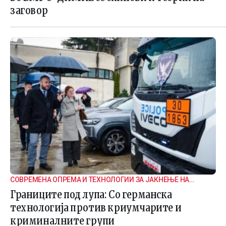
заговор
СОВРЕМЕНА ОПРЕМА И ТЕХНОЛОГИИ ЗА ЈАКНЕЊЕ НА
ГРАНИЧНАТА БЕЗБЕДНОСТ
Границите под лупа: Со германска
технологија против криумчарите и
криминалните групи