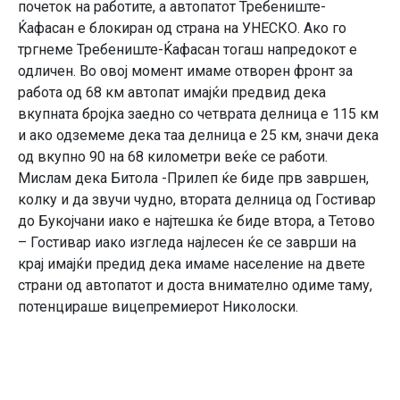
почеток на работите, а автопатот Требениште-
Ќафасан е блокиран од страна на УНЕСКО. Ако го
тргнеме Требениште-Ќафасан тогаш напредокот е
одличен. Во овој момент имаме отворен фронт за
работа од 68 км автопат имајќи предвид дека
вкупната бројка заедно со четврата делница е 115 км
и ако одземеме дека таа делница е 25 км, значи дека
од вкупно 90 на 68 километри веќе се работи.
Мислам дека Битола -Прилеп ќе биде прв завршен,
колку и да звучи чудно, втората делница од Гостивар
до Букојчани иако е најтешка ќе биде втора, а Тетово
– Гостивар иако изгледа најлесен ќе се заврши на
крај имајќи предид дека имаме население на двете
страни од автопатот и доста внимателно одиме таму,
потенцираше вицепремиерот Николоски.