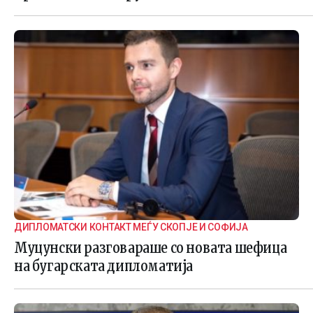
ДИПЛОМАТСКИ КОНТАКТ МЕЃУ СКОПЈЕ И СОФИЈА
Муцунски разговараше со новата шефица
на бугарската дипломатија