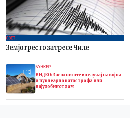
СВЕТ .
Земјотрес го затресе Чиле
БУНКЕР
ВИДЕО: Засолниште во случај на војна
и нуклеарна катастрофа или
најудобниот дом