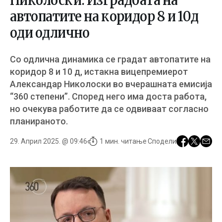
Николоски: Изградбата на
автопатите на коридор 8 и 10д
оди одличнo
Со одлична динамика се градат автопатите на
коридор 8 и 10 д, истакна вицепремиерот
Александар Николоски во вчерашната емисија
“360 степени”. Според него има доста работа,
но очекува работите да се одвиваат согласно
планираното.
29. Април 2025. @ 09:46
1 мин. читање
Сподели