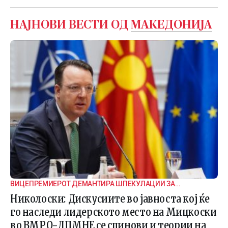
НАЈНОВИ ВЕСТИ ОД
МАКЕДОНИЈА
ВИЦЕПРЕМИЕРОТ ДЕМАНТИРА ШПЕКУЛАЦИИ ЗА
ВНАТРЕПАРТИСКИ ПОДЕЛБИ
Николоски: Дискусиите во јавноста кој ќе
го наследи лидерското место на Мицкоски
во ВМРО-ДПМНЕ се спинови и теории на