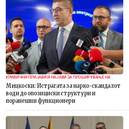
КРИВИЧНИ ПРИЈАВИ И НАЈАВИ ЗА ПРОШИРУВАЊЕ НА
ИСТРАГАТА
Мицкоски: Истрагата за нарко-скандалот
води до опозициски структури и
поранешни функционери