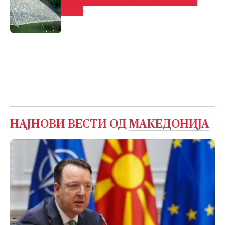
За викендот дожд, град, грмежи и
ветер
НАЈНОВИ ВЕСТИ ОД
МАКЕДОНИЈА