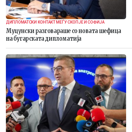
ДИПЛОМАТСКИ КОНТАКТ МЕЃУ СКОПЈЕ И СОФИЈА
Муцунски разговараше со новата шефица
на бугарската дипломатија