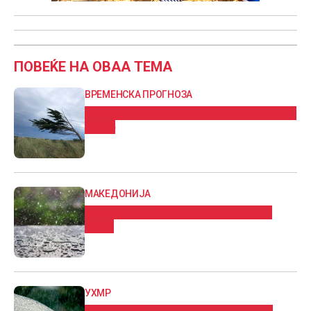
ПОВЕЌЕ НА ОВАА ТЕМА
ВРЕМЕНСКА ПРОГНОЗА
Променливо време со засилен северен
ветер
МАКЕДОНИЈА
Променливо облачно со повремен
дожд
УХМР