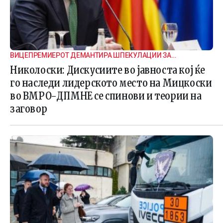
ВИЦЕПРЕМИЕРОТ ДЕМАНТИРА ШПЕКУЛАЦИИ ЗА
ВНАТРЕПАРТИСКИ ПОДЕЛБИ
Николоски: Дискусиите во јавноста кој ќе
го наследи лидерското место на Мицкоски
во ВМРО-ДПМНЕ се спинови и теории на
заговор