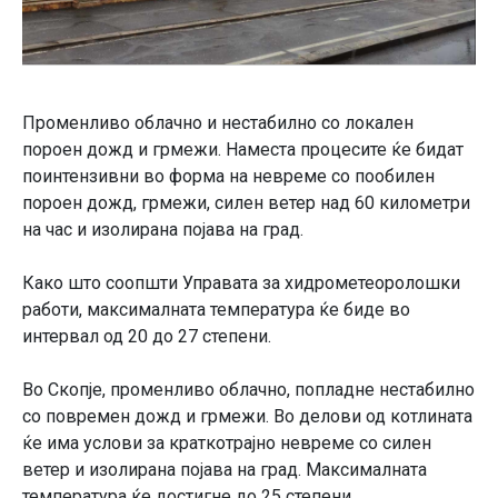
Променливо облачно и нестабилно со локален
пороен дожд и грмежи. Наместа процесите ќе бидат
поинтензивни во форма на невреме со пообилен
пороен дожд, грмежи, силен ветер над 60 километри
на час и изолирана појава на град.
Како што соопшти Управата за хидрометеоролошки
работи, максималната температура ќе биде во
интервал од 20 до 27 степени.
Во Скопје, променливо облачно, попладне нестабилно
со повремен дожд и грмежи. Во делови од котлината
ќе има услови за краткотрајно невреме со силен
ветер и изолирана појава на град. Максималната
температура ќе достигне до 25 степени.