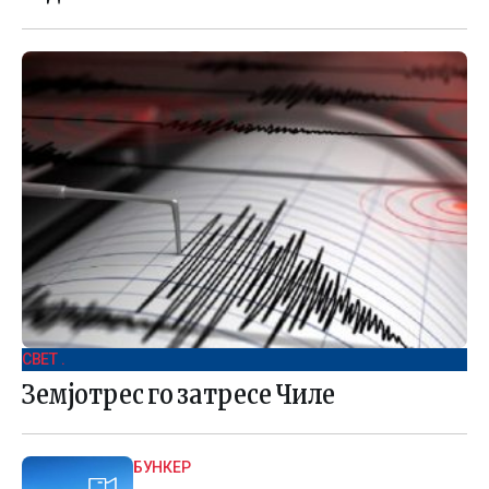
СВЕТ .
Земјотрес го затресе Чиле
БУНКЕР