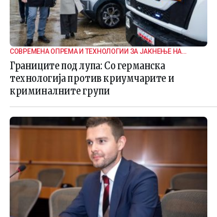
СОВРЕМЕНА ОПРЕМА И ТЕХНОЛОГИИ ЗА ЈАКНЕЊЕ НА
ГРАНИЧНАТА БЕЗБЕДНОСТ
Границите под лупа: Со германска
технологија против криумчарите и
криминалните групи